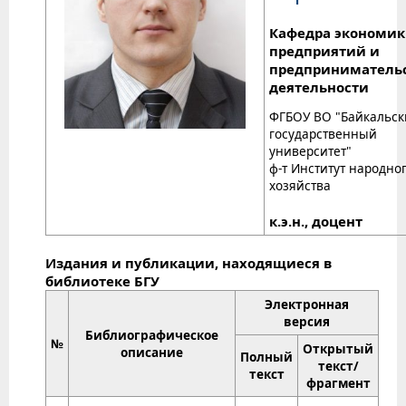
Кафедра экономи
предприятий и
предприниматель
деятельности
ФГБОУ ВО "Байкальс
государственный
университет"
ф-т Институт народно
хозяйства
к.э.н., доцент
Издания и публикации, находящиеся в
библиотеке БГУ
Электронная
версия
Библиографическое
№
Открытый
описание
Полный
текст/
текст
фрагмент