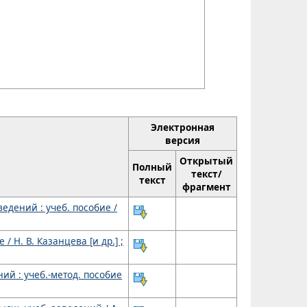
Электронная
версия
Открытый
Полный
текст/
текст
фрагмент
едений : учеб. пособие /
 Н. В. Казанцева [и др.] ;
й : учеб.-метод. пособие