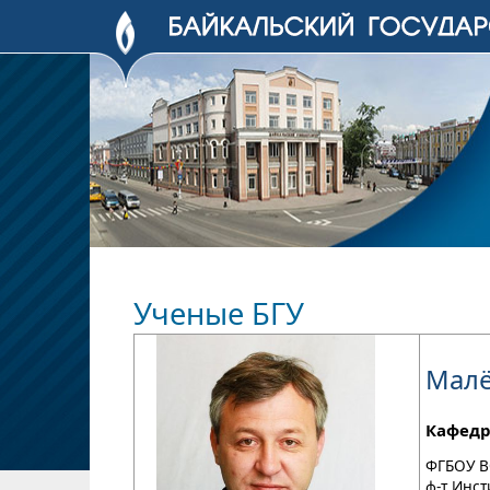
Ученые БГУ
Малё
Кафедр
ФГБОУ В
ф-т Инс