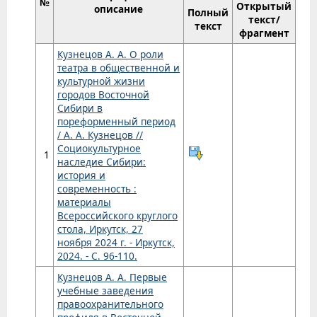
№
Открытый
описание
Полный
текст/
текст
фрагмент
Кузнецов А. А. О роли
театра в общественной и
культурной жизни
городов Восточной
Сибири в
пореформенный период
/ А. А. Кузнецов //
Социокультурное
1
наследие Сибири:
история и
современность :
материалы
Всероссийского круглого
стола, Иркутск, 27
ноября 2024 г. - Иркутск,
2024. - С. 96-110.
Кузнецов А. А. Первые
учебные заведения
правоохранительного