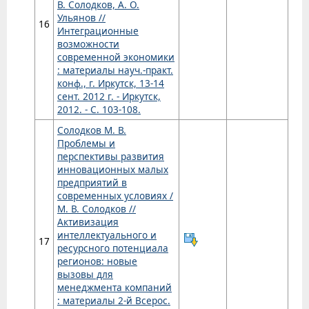
В. Солодков, А. О.
Ульянов //
16
Интеграционные
возможности
современной экономики
: материалы науч.-практ.
конф., г. Иркутск, 13-14
сент. 2012 г. - Иркутск,
2012. - С. 103-108.
Солодков М. В.
Проблемы и
перспективы развития
инновационных малых
предприятий в
современных условиях /
М. В. Солодков //
Активизация
интеллектуального и
17
ресурсного потенциала
регионов: новые
вызовы для
менеджмента компаний
: материалы 2-й Всерос.