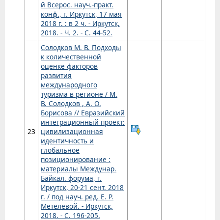
й Всерос. науч.-практ.
конф., г. Иркутск, 17 мая
2018 г. : в 2 ч. - Иркутск,
2018. - Ч. 2. - С. 44-52.
Солодков М. В. Подходы
к количественной
оценке факторов
развития
международного
туризма в регионе / М.
В. Солодков , А. О.
Борисова // Евразийский
интеграционный проект:
23
цивилизационная
идентичность и
глобальное
позиционирование :
материалы Междунар.
Байкал. форума, г.
Иркутск, 20-21 сент. 2018
г. / под науч. ред. Е. Р.
Метелевой. - Иркутск,
2018. - С. 196-205.