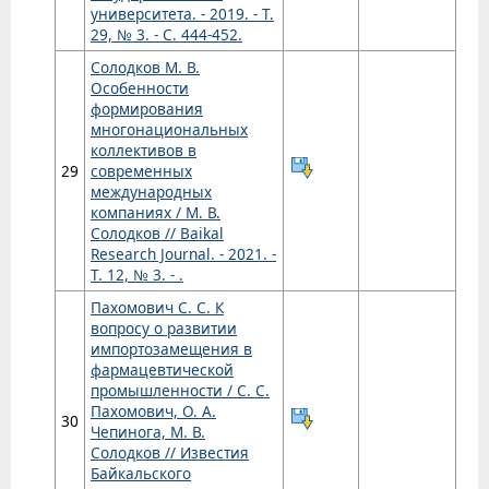
университета. - 2019. - Т.
29, № 3. - С. 444-452.
Солодков М. В.
Особенности
формирования
многонациональных
коллективов в
29
современных
международных
компаниях / М. В.
Солодков // Baikal
Research Journal. - 2021. -
Т. 12, № 3. - .
Пахомович С. С. К
вопросу о развитии
импортозамещения в
фармацевтической
промышленности / С. С.
Пахомович, О. А.
30
Чепинога, М. В.
Солодков // Известия
Байкальского