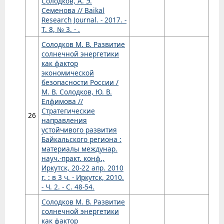
Солодков, А. Э.
Семенова // Baikal
Research Journal. - 2017. -
Т. 8, № 3. - .
Солодков М. В. Развитие
солнечной энергетики
как фактор
экономической
безопасности России /
М. В. Солодков, Ю. В.
Елфимова //
Стратегические
26
направления
устойчивого развития
Байкальского региона :
материалы междунар.
науч.-практ. конф.,
Иркутск, 20-22 апр. 2010
г. : в 3 ч. - Иркутск, 2010.
- Ч. 2. - С. 48-54.
Солодков М. В. Развитие
солнечной энергетики
как фактор