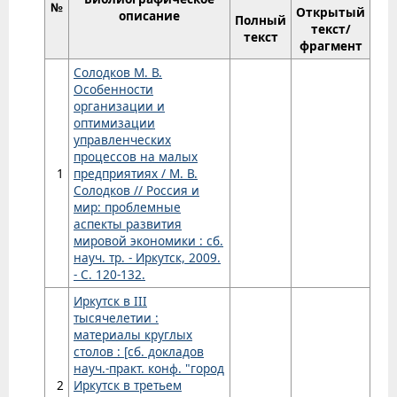
№
Открытый
описание
Полный
текст/
текст
фрагмент
Солодков М. В.
Особенности
организации и
оптимизации
управленческих
процессов на малых
1
предприятиях / М. В.
Солодков // Россия и
мир: проблемные
аспекты развития
мировой экономики : сб.
науч. тр. - Иркутск, 2009.
- С. 120-132.
Иркутск в III
тысячелетии :
материалы круглых
столов : [сб. докладов
науч.-практ. конф. "город
2
Иркутск в третьем