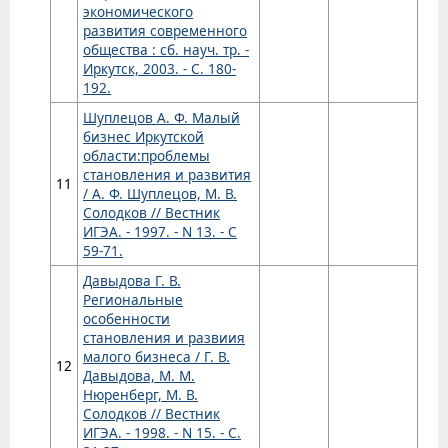
экономического
развития современного
общества : сб. науч. тр. -
Иркутск, 2003. - С. 180-
192.
Шуплецов А. Ф. Малый
бизнес Иркутской
области:проблемы
становления и развития
11
/ А. Ф. Шуплецов, М. В.
Солодков // Вестник
ИГЭА. - 1997. - N 13. - С
59-71.
Давыдова Г. В.
Региональные
особенности
становления и развиия
малого бизнеса / Г. В.
12
Давыдова, М. М.
Нюренберг, М. В.
Солодков // Вестник
ИГЭА. - 1998. - N 15. - С.