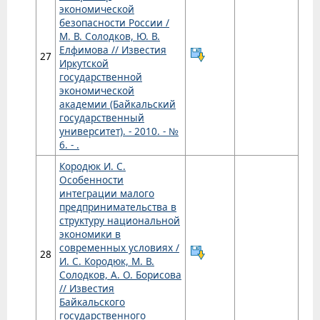
экономической
безопасности России /
М. В. Солодков, Ю. В.
Елфимова // Известия
27
Иркутской
государственной
экономической
академии (Байкальский
государственный
университет). - 2010. - №
6. - .
Кородюк И. С.
Особенности
интеграции малого
предпринимательства в
структуру национальной
экономики в
современных условиях /
28
И. С. Кородюк, М. В.
Солодков, А. О. Борисова
// Известия
Байкальского
государственного