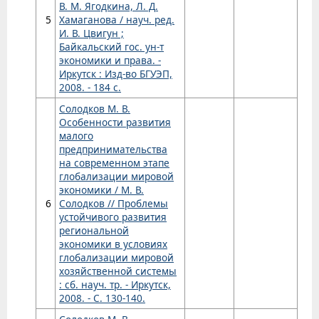
В. М. Ягодкина, Л. Д.
5
Хамаганова / науч. ред.
И. В. Цвигун ;
Байкальский гос. ун-т
экономики и права. -
Иркутск : Изд-во БГУЭП,
2008. - 184 с.
Солодков М. В.
Особенности развития
малого
предпринимательства
на современном этапе
глобализации мировой
экономики / М. В.
6
Солодков // Проблемы
устойчивого развития
региональной
экономики в условиях
глобализации мировой
хозяйственной системы
: сб. науч. тр. - Иркутск,
2008. - С. 130-140.