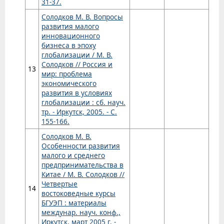
31-37.
Солодков М. В. Вопросы
развития малого
инновационного
бизнеса в эпоху
глобализации / М. В.
Солодков // Россия и
13
мир: проблема
экономического
развития в условиях
глобализации : сб. науч.
тр. - Иркутск, 2005. - С.
155-166.
Солодков М. В.
Особенности развития
малого и среднего
предпринимательства в
Китае / М. В. Солодков //
Четвертые
14
востоковедные курсы
БГУЭП : материалы
междунар. науч. конф.,
Иркутск, март 2005 г. -