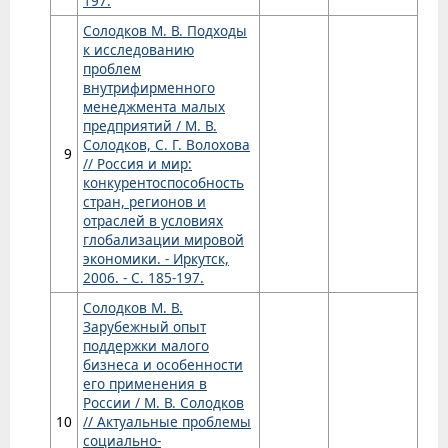
197.
Солодков М. В. Подходы
к исследованию
проблем
внутрифирменного
менеджмента малых
предприятий / М. В.
Солодков, С. Г. Волохова
9
// Россия и мир:
конкурентоспособность
стран, регионов и
отраслей в условиях
глобализации мировой
экономики. - Иркутск,
2006. - С. 185-197.
Солодков М. В.
Зарубежный опыт
поддержки малого
бизнеса и особенности
его применения в
России / М. В. Солодков
10
// Актуальные проблемы
социально-