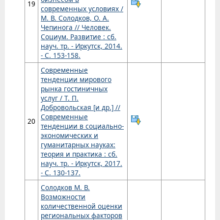
19
современных условиях /
М. В. Солодков, О. А.
Чепинога // Человек.
Социум. Развитие : сб.
науч. тр. - Иркутск, 2014.
- С. 153-158.
Современные
тенденции мирового
рынка гостиничных
услуг / Т. П.
Добровольская [и др.] //
Современные
20
тенденции в социально-
экономических и
гуманитарных науках:
теория и практика : сб.
науч. тр. - Иркутск, 2017.
- С. 130-137.
Солодков М. В.
Возможности
количественной оценки
региональных факторов