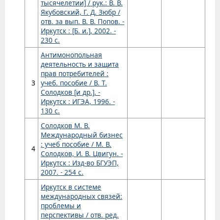
тысячелетии] / рук.: В. В.
Якубовский, Г. Д. Зюбр /
отв. за вып. В. В. Попов. -
Иркутск : [Б. и.], 2002. -
230 с.
Антимонопольная
деятельность и защита
прав потребителей :
3
учеб. пособие / В. Т.
Солодков [и др.]. -
Иркутск : ИГЭА, 1996. -
130 с.
Солодков М. В.
Международный бизнес
: учеб пособие / М. В.
4
Солодков, И. В. Цвигун. -
Иркутск : Изд-во БГУЭП,
2007. - 254 с.
Иркутск в системе
международных связей:
проблемы и
перспективы / отв. ред.