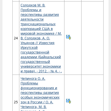
Солодков М. В.
Проблемы и
перспективы развития
деятельности
транснациональных
корпораций США в
мировой экономике / М.
24
В. Солодков, А. О.
Ульянов // Известия
Иркутской
государственной
академии (Байкальский
государственный
университет экономики
и права). - 2012. - № 4. - .
Чепинога О. А.
Проблемы
функционирования и
перспективы развития
особых экономических
25
зон в России / О. А.
Чепинога, М. В.