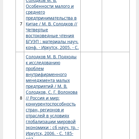
Солодков М. В.
Особенности малого и
среднего
предпринимательства в
7
Китае / М. В. Солодков //
Четвертые
востоковедные чтения
БГУЭП : материалы науч.
конф. - Иркутск, 2005. - С.
Солодков М. В. Подходы
к исследованию
проблем
внутрифирменного
менеджмента малых
предприятий / М. В.
Солодков, С. Г. Волохова
8
// Россия и мир:
конкурентоспособность
стран, регионов и
отраслей в условиях
глобализации мировой
экономики : сб науч. тр. -
Иркутск, 2006. - С. 185-