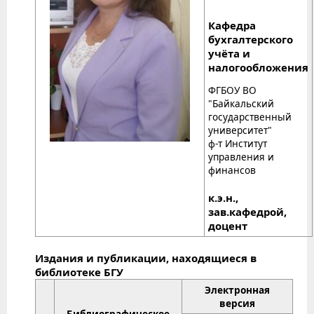
Кафедра
бухгалтерского
учёта и
налогообложения
ФГБОУ ВО
"Байкальский
государственный
университет"
ф-т Институт
управления и
финансов
к.э.н.,
зав.кафедрой,
доцент
Издания и публикации, находящиеся в
библиотеке БГУ
Электронная
версия
Библиографическое