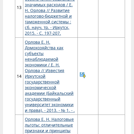
значимых расходов / Е.
13
Н. Орлова // Развитие
налогово-бюджетной и
таможенной системы :
сб. науч. тр. - Иркутск,
2015. - С. 197-207.
Орлова Е. Н.
Домохозяйства как
субъекты
ненаблюдаемой
экономики / Е. Н.
Орлова // Известия
14
Иркутской
государственной
экономической
академии (Байкальский
государственный
университет экономики
и права). - 2013. - № 1. - .
Орлова Е. Н. Налоговые
льготы: отличительные
признаки и принципы