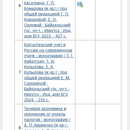
Касаткина, Г. П.
6
Комарова [и др.] / под
общей редакцией Г. П.
Комаровой, Е. Н.
Орловой ; Байкальский
гос. ун-т. - Иркутск : Изд.
дом БГУ, 2023. - 427 с.
Бухгалтерский учет в
России на современном
этапе : монография / Т. Г.
Арбатская, Т. И.
Копылова, Е. К.
7
Копылова [и др.] ; под
общей редакцией Е. М.
Сорокиной ;
Байкальский гос. ун-т. -
Иркутск : Изд. дом БГУ,
2024. - 250 с.
Теневая экономика и
уклонение от уплаты
налогов : монография /
А. П. Киреенко [и др.] ;
8