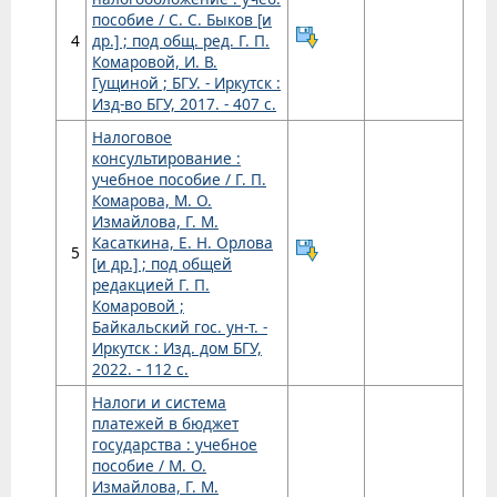
пособие / С. С. Быков [и
4
др.] ; под общ. ред. Г. П.
Комаровой, И. В.
Гущиной ; БГУ. - Иркутск :
Изд-во БГУ, 2017. - 407 с.
Налоговое
консультирование :
учебное пособие / Г. П.
Комарова, М. О.
Измайлова, Г. М.
Касаткина, Е. Н. Орлова
5
[и др.] ; под общей
редакцией Г. П.
Комаровой ;
Байкальский гос. ун-т. -
Иркутск : Изд. дом БГУ,
2022. - 112 с.
Налоги и система
платежей в бюджет
государства : учебное
пособие / М. О.
Измайлова, Г. М.