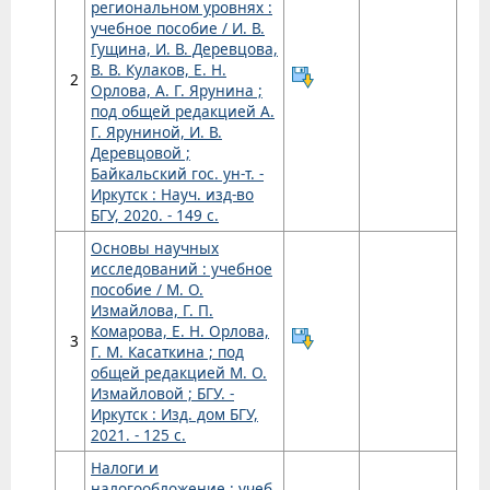
региональном уровнях :
учебное пособие / И. В.
Гущина, И. В. Деревцова,
В. В. Кулаков, Е. Н.
2
Орлова, А. Г. Ярунина ;
под общей редакцией А.
Г. Яруниной, И. В.
Деревцовой ;
Байкальский гос. ун-т. -
Иркутск : Науч. изд-во
БГУ, 2020. - 149 с.
Основы научных
исследований : учебное
пособие / М. О.
Измайлова, Г. П.
Комарова, Е. Н. Орлова,
3
Г. М. Касаткина ; под
общей редакцией М. О.
Измайловой ; БГУ. -
Иркутск : Изд. дом БГУ,
2021. - 125 с.
Налоги и
налогообложение : учеб.