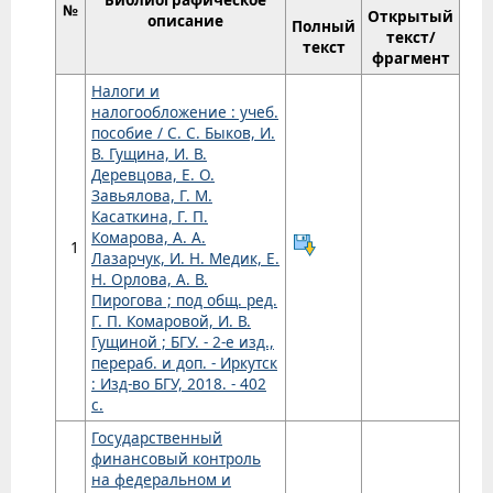
№
Открытый
описание
Полный
текст/
текст
фрагмент
Налоги и
налогообложение : учеб.
пособие / С. С. Быков, И.
В. Гущина, И. В.
Деревцова, Е. О.
Завьялова, Г. М.
Касаткина, Г. П.
Комарова, А. А.
1
Лазарчук, И. Н. Медик, Е.
Н. Орлова, А. В.
Пирогова ; под общ. ред.
Г. П. Комаровой, И. В.
Гущиной ; БГУ. - 2-е изд.,
перераб. и доп. - Иркутск
: Изд-во БГУ, 2018. - 402
с.
Государственный
финансовый контроль
на федеральном и