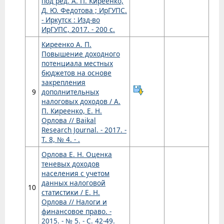
под ред. А. П. Киреенко,
Д. Ю. Федотова ; ИрГУПС.
- Иркутск : Изд-во
ИрГУПС, 2017. - 200 с.
Киреенко А. П.
Повышение доходного
потенциала местных
бюджетов на основе
закрепления
9
дополнительных
налоговых доходов / А.
П. Киреенко, Е. Н.
Орлова // Baikal
Research Journal. - 2017. -
Т. 8, № 4. - .
Орлова Е. Н. Оценка
теневых доходов
населения с учетом
данных налоговой
10
статистики / Е. Н.
Орлова // Налоги и
финансовое право. -
2015. - № 5. - С. 42-49.