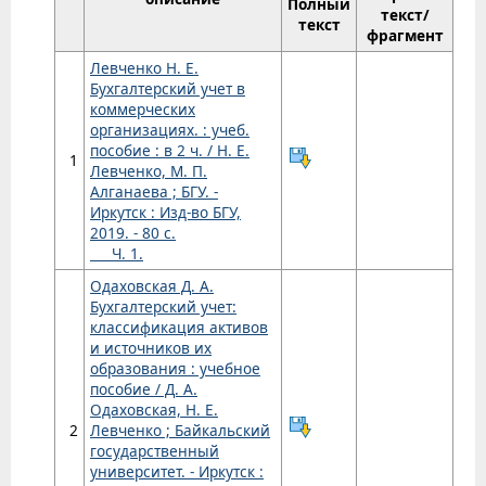
Полный
текст/
текст
фрагмент
Левченко Н. Е.
Бухгалтерский учет в
коммерческих
организациях. : учеб.
пособие : в 2 ч. / Н. Е.
1
Левченко, М. П.
Алганаева ; БГУ. -
Иркутск : Изд-во БГУ,
2019. - 80 с.
Ч. 1.
Одаховская Д. А.
Бухгалтерский учет:
классификация активов
и источников их
образования : учебное
пособие / Д. А.
Одаховская, Н. Е.
2
Левченко ; Байкальский
государственный
университет. - Иркутск :