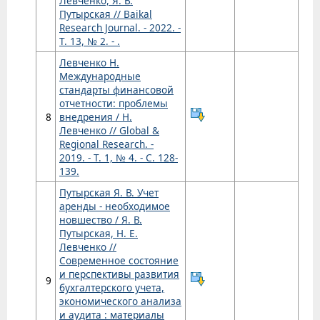
Левченко, Я. В.
Путырская // Baikal
Research Journal. - 2022. -
Т. 13, № 2. - .
Левченко Н.
Международные
стандарты финансовой
отчетности: проблемы
8
внедрения / Н.
Левченко // Global &
Regional Research. -
2019. - Т. 1, № 4. - С. 128-
139.
Путырская Я. В. Учет
аренды - необходимое
новшество / Я. В.
Путырская, Н. Е.
Левченко //
Современное состояние
и перспективы развития
9
бухгалтерского учета,
экономического анализа
и аудита : материалы