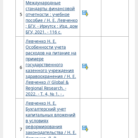
Международные
стандарты финансовой
5
отчетности : учебное
пособие / Н. Е. Левченко
; БГУ. - Иркутск : Изд. дом
БГУ, 2021. - 116 с.
Левченко Н. Е.
Особенности учета
расходов на питание на
примере
государственного
6
казенного учреждения
здравоохранения / Н. Е.
Левченко // Global &
Regional Research. -
2022. - Т. 4, № 1. - .
Левченко Н. Е.
Бухгалтерский учет
капитальных вложений
в условиях
реформирования
7
законодательства / Н. Е.