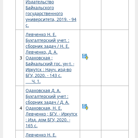
Издательство
Байкальского
государственного
университета, 2019. - 94
с.
Левченко Н. Е.
Бухгалтерский учет. :
сборник задач / Н. Е.
Левченко, Д. А.
3
Одаховская ;
Байкальский гос. ун-т. -
Иркутск : Науч. изд-во
БГУ, 2020. - 143 с.
Ч. 1.
Одаховская Д. А.
Бухгалтерский учет :
сборник задач / Д. А.
4
Одаховская, Н. Е.
Левченко ; БГУ. - Иркутск
: Изд. дом БГУ, 2020. -
165 с.
Левченко Н. Е.