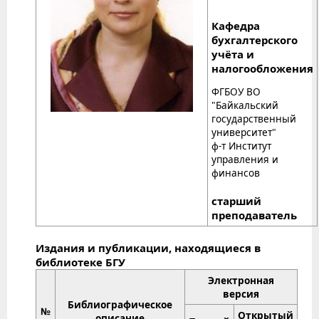
Кафедра
бухгалтерского
учёта и
налогообложения
ФГБОУ ВО
"Байкальский
государственный
университет"
ф-т Институт
управления и
финансов
старший
преподаватель
Издания и публикации, находящиеся в
библиотеке БГУ
Электронная
версия
Библиографическое
№
Открытый
описание