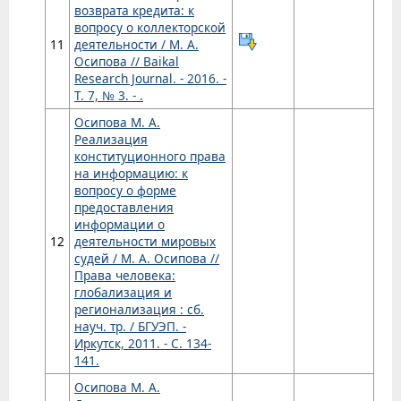
возврата кредита: к
вопросу о коллекторской
11
деятельности / М. А.
Осипова // Baikal
Research Journal. - 2016. -
Т. 7, № 3. - .
Осипова М. А.
Реализация
конституционного права
на информацию: к
вопросу о форме
предоставления
информации о
12
деятельности мировых
судей / М. А. Осипова //
Права человека:
глобализация и
регионализация : сб.
науч. тр. / БГУЭП. -
Иркутск, 2011. - С. 134-
141.
Осипова М. А.