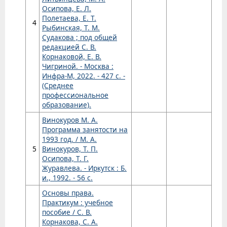
Осипова, Е. Л.
Полетаева, Е. Т.
4
Рыбинская, Т. М.
Судакова ; под общей
редакцией С. В.
Корнаковой, Е. В.
Чигриной. - Москва :
Инфра-М, 2022. - 427 с. -
(Среднее
профессиональное
образование).
Винокуров М. А.
Программа занятости на
1993 год. / М. А.
5
Винокуров, Т. П.
Осипова, Т. Г.
Журавлева. - Иркутск : Б.
и., 1992. - 56 с.
Основы права.
Практикум : учебное
пособие / С. В.
Корнакова, С. А.