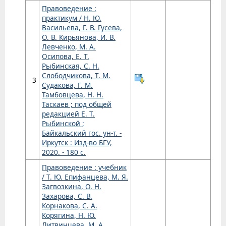
Правоведение :
практикум / Н. Ю.
Васильева, Г. В. Гусева,
О. В. Кирьянова, И. В.
Левченко, М. А.
Осипова, Е. Т.
Рыбинская, С. Н.
Слободчикова, Т. М.
3
Судакова, Г. М.
Тамбовцева, Н. Н.
Таскаев ; под общей
редакцией Е. Т.
Рыбинской ;
Байкальский гос. ун-т. -
Иркутск : Изд-во БГУ,
2020. - 180 с.
Правоведение : учебник
/ Т. Ю. Епифанцева, М. Я.
Загвозкина, О. Н.
Захарова, С. В.
Корнакова, С. А.
Корягина, Н. Ю.
Литвинцева, М. А.