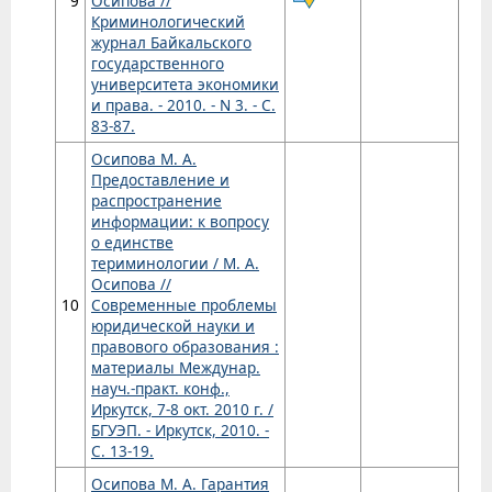
9
Осипова //
Криминологический
журнал Байкальского
государственного
университета экономики
и права. - 2010. - N 3. - С.
83-87.
Осипова М. А.
Предоставление и
распространение
информации: к вопросу
о единстве
териминологии / М. А.
Осипова //
10
Современные проблемы
юридической науки и
правового образования :
материалы Междунар.
науч.-практ. конф.,
Иркутск, 7-8 окт. 2010 г. /
БГУЭП. - Иркутск, 2010. -
С. 13-19.
Осипова М. А. Гарантия