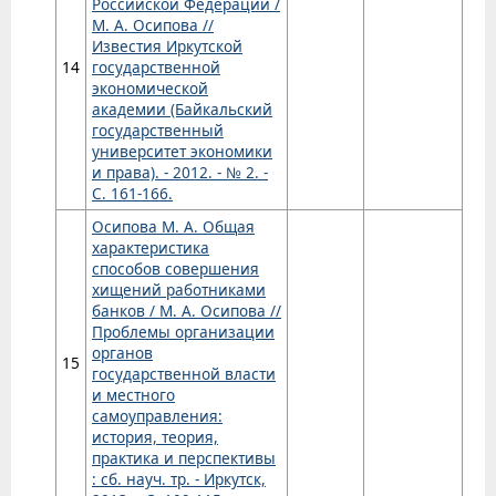
Российской Федерации /
М. А. Осипова //
Известия Иркутской
14
государственной
экономической
академии (Байкальский
государственный
университет экономики
и права). - 2012. - № 2. -
С. 161-166.
Осипова М. А. Общая
характеристика
способов совершения
хищений работниками
банков / М. А. Осипова //
Проблемы организации
органов
15
государственной власти
и местного
самоуправления:
история, теория,
практика и перспективы
: сб. науч. тр. - Иркутск,