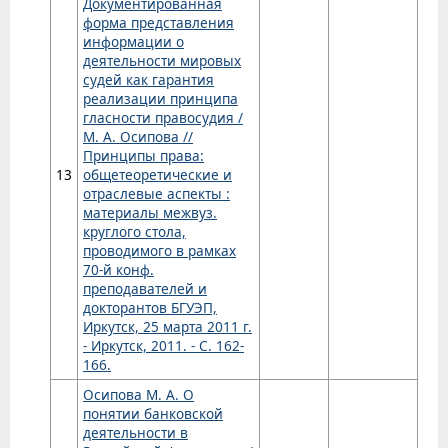
Документированная
форма представления
информации о
деятельности мировых
судей как гарантия
реализации принципа
гласности правосудия /
М. А. Осипова //
Принципы права:
13
общетеоретические и
отраслевые аспекты :
материалы межвуз.
круглого стола,
проводимого в рамках
70-й конф.
преподавателей и
докторантов БГУЭП,
Иркутск, 25 марта 2011 г.
- Иркутск, 2011. - С. 162-
166.
Осипова М. А. О
понятии банковской
деятельности в