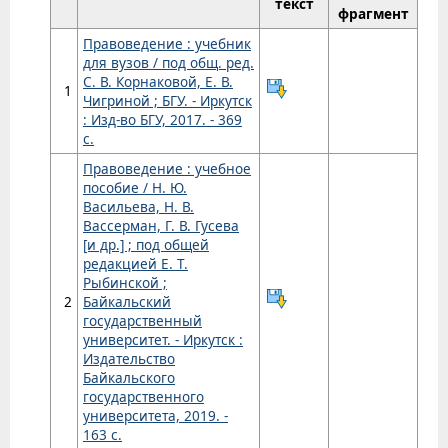
текст
фрагмент
Правоведение : учебник
для вузов / под общ. ред.
С. В. Корнаковой, Е. В.
1
Чигриной ; БГУ. - Иркутск
: Изд-во БГУ, 2017. - 369
с.
Правоведение : учебное
пособие / Н. Ю.
Васильева, Н. В.
Вассерман, Г. В. Гусева
[и др.] ; под общей
редакцией Е. Т.
Рыбинской ;
2
Байкальский
государственный
университет. - Иркутск :
Издательство
Байкальского
государственного
университета, 2019. -
163 с.