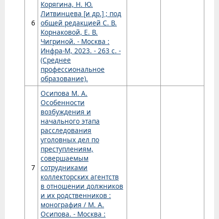
Корягина, Н. Ю.
Литвинцева [и др.] ; под
6
общей редакцией С. В.
Корнаковой, Е. В.
Чигриной. - Москва :
Инфра-М, 2023. - 263 с. -
(Среднее
профессиональное
образование).
Осипова М. А.
Особенности
возбуждения и
начального этапа
расследования
уголовных дел по
преступлениям,
совершаемым
7
сотрудниками
коллекторских агентств
в отношении должников
и их родственников :
монография / М. А.
Осипова. - Москва :