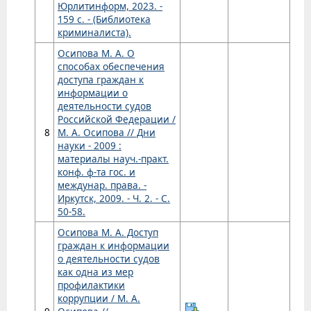
Юрлитинформ, 2023. -
159 с. - (Библиотека
криминалиста).
Осипова М. А. О
способах обеспечения
доступа граждан к
информации о
деятельности судов
Российской Федерации /
8
М. А. Осипова // Дни
науки - 2009 :
материалы науч.-практ.
конф. ф-та гос. и
междунар. права. -
Иркутск, 2009. - Ч. 2. - С.
50-58.
Осипова М. А. Доступ
граждан к информации
о деятельности судов
как одна из мер
профилактики
коррупции / М. А.