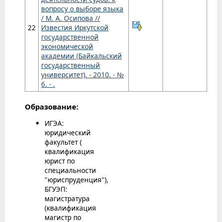
вопросу о выборе языка
/ М. А. Осипова //
22
Известия Иркутской
государственной
экономической
академии (Байкальский
государственный
университет). - 2010. - №
6. - .
Образование:
ИГЭА:
юридический
факультет (
квалификация
юрист по
специальности
"юриспруденция"),
БГУЭП:
магистратура
(квалификация
магистр по