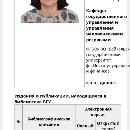
Кафедра
государственного
управления и
управления
человеческими
ресурсами
ФГБОУ ВО "Байкальс
государственный
университет"
ф-т Институт управле
и финансов
к.э.н., доцент
Издания и публикации, находящиеся в
библиотеке БГУ
Электронная
версия
Библиографическое
№
Открытый
описание
Полный
текст/