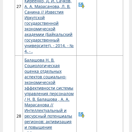
Киреенко, Д. И. Сачков,
27
А. А. Марасанова, Л. В.
Санина // Известия
Иркутской
государственной
экономической
академии (Байкальский
государственный
университет). - 2014. - №
4. - .
Балашова Н. В.
Социологическая
оценка отдельных
аспектов социально-
экономической
эффективности системы
управления персоналом
/ Н. В. Балашова , А. А.
Марасанова //
Интеллектуальный и
28
ресурсный потенциалы
регионов: активизация
и повышение