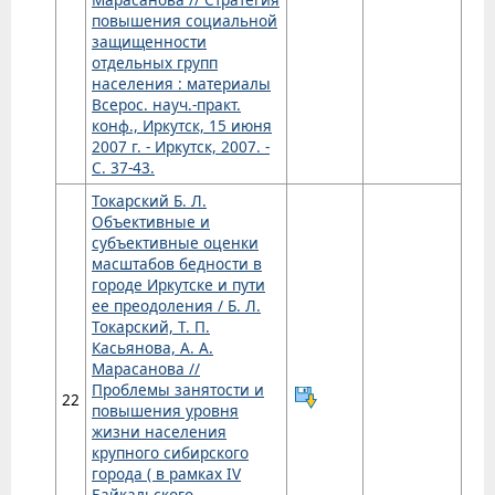
повышения социальной
защищенности
отдельных групп
населения : материалы
Всерос. науч.-практ.
конф., Иркутск, 15 июня
2007 г. - Иркутск, 2007. -
С. 37-43.
Токарский Б. Л.
Объективные и
субъективные оценки
масштабов бедности в
городе Иркутске и пути
ее преодоления / Б. Л.
Токарский, Т. П.
Касьянова, А. А.
Марасанова //
Проблемы занятости и
22
повышения уровня
жизни населения
крупного сибирского
города ( в рамках IV
Байкальского