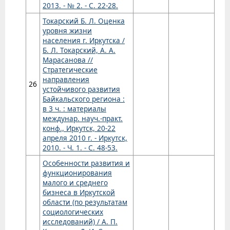
2013. - № 2. - С. 22-28.
Токарский Б. Л. Оценка
уровня жизни
населения г. Иркутска /
Б. Л. Токарский, А. А.
Марасанова //
Стратегические
направления
26
устойчивого развития
Байкальского региона :
в 3 ч. : материалы
междунар. науч.-практ.
конф., Иркутск, 20-22
апреля 2010 г. - Иркутск,
2010. - Ч. 1. - С. 48-53.
Особенности развития и
функционирования
малого и среднего
бизнеса в Иркутской
области (по результатам
социологических
исследований) / А. П.