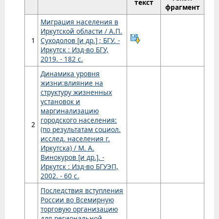
текст
фрагмент
Миграция населения в
Иркутской области / А.П.
1
Суходолов [и др.] ; БГУ. -
Иркутск : Изд-во БГУ,
2019. - 182 с.
Динамика уровня
жизни:влияние на
структуру жизненных
установок и
маргинализацию
городского населения:
2
(по результатам социол.
исслед. населения г.
Иркутска) / М. А.
Винокуров [и др.]. -
Иркутск : Изд-во БГУЭП,
2002. - 60 с.
Последствия вступления
России во Всемирную
торговую организацию
для региональной