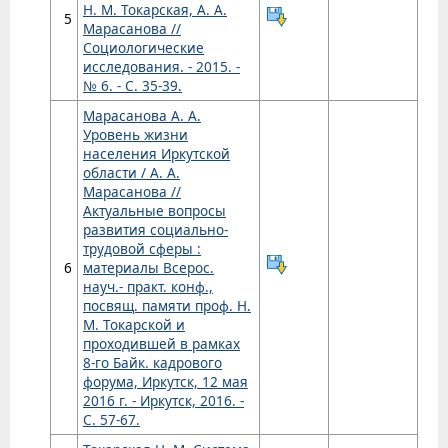
Н. М. Токарская, А. А.
5
Марасанова //
Социологические
исследования. - 2015. -
№ 6. - С. 35-39.
Марасанова А. А.
Уровень жизни
населения Иркутской
области / А. А.
Марасанова //
Актуальные вопросы
развития социально-
трудовой сферы :
6
материалы Всерос.
науч.- практ. конф.,
посвящ. памяти проф. Н.
М. Токарской и
проходившей в рамках
8-го Байк. кадрового
форума, Иркутск, 12 мая
2016 г. - Иркутск, 2016. -
С. 57-67.