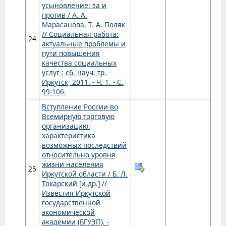
усыновление: за и
против / А. А.
Марасанова, Т. А. Поляк
// Социальная работа:
24
актуальные проблемы и
пути повышения
качества социальных
услуг : сб. науч. тр. -
Иркутск, 2011. - Ч. 1. - С.
99-106.
Вступление России во
Всемирную торговую
организацию:
характеристика
возможных последствий
относительно уровня
жизни населения
25
Иркутской области / Б. Л.
Токарский [и др.] //
Известия Иркутской
государственной
экономической
академии (БГУЭП). -