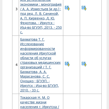
экономики : монография
3
/ А. А. Изместьев [и др.] ;
под ред. Л. В. Саниной,
А. П. Киреенко, Д. Ю.
Федотова. - Иркутск :
Изд-во БГУЭП, 2013. - 250
с.
Бахматова Т. Г.
Исследование
информированности
населения Иркутской
области об услугах
страховых медицинских
4
организаций / Т. Г.
Бахматова, А. А.
Марасанова, С. С.
Оношко ; БГУЭП. -
Иркутск : Изд-во БГУЭП,
2010. - 33 с.
Токарская Н. М. О
качестве жизни
населения г. Иркутска /