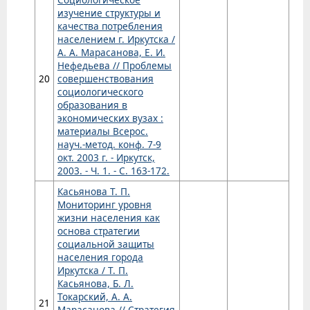
изучение структуры и
качества потребления
населением г. Иркутска /
А. А. Марасанова, Е. И.
Нефедьева // Проблемы
20
совершенствования
социологического
образования в
экономических вузах :
материалы Всерос.
науч.-метод. конф. 7-9
окт. 2003 г. - Иркутск,
2003. - Ч. 1. - С. 163-172.
Касьянова Т. П.
Мониторинг уровня
жизни населения как
основа стратегии
социальной защиты
населения города
Иркутска / Т. П.
Касьянова, Б. Л.
Токарский, А. А.
21
Марасанова // Стратегия