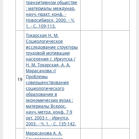
транзитивном обществе
: материалы междунар.
науч.-практ. конф. -
Новосибирск, 2000. - Ч.
1. - С. 109-113.
Токарская Н. М.
Социологическое
исследование структуры
трудовой мотивации
населения г. Иркутска /
Н. М. Токарская, А. А.
Марасанова //
Проблемы
19
совершенствования
социологического
образования в
экономических вузах :
материалы Всерос.
науч.-метод. конф. 7-9
окт. 2003 г. - Иркутск,
2003. - Ч. 1. - С. 135-142.
Марасанова А. А.
Социологическое