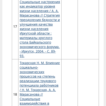
Социальные настроения
как индикатор уровня
жизни населения / А. А.
Марасанова // Стратегия
преодоления бедности и
улучшения качества
17
жизни населения
Иркутской области :
материалы круглого
стола Байкальского
экономического форума.
- Иркутск, 2004. - С. 89-
93.
Токарская Н. М. Влияние
социально-
экономических
процессов на степень
реализации трудового
потенциала работников
/ Н. М. Токарская, А. А.
18
Марасанова //
Социальные
взаимодействия в