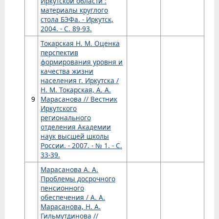
Иркутской области :
материалы круглого
стола БЭФа. - Иркутск,
2004. - С. 89-93.
Токарская Н. М. Оценка
перспектив
формирования уровня и
качества жизни
населения г. Иркутска /
Н. М. Токарская, А. А.
9
Марасанова // Вестник
Иркутского
регионального
отделения Академии
наук высшей школы
России. - 2007. - № 1. - С.
33-39.
Марасанова А. А.
Проблемы досрочного
пенсионного
обеспечения / А. А.
Марасанова, Н. А.
Гильмутдинова //