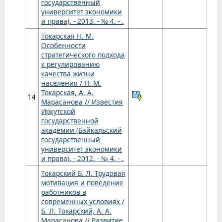
государственный
университет экономики
и права). - 2013. - № 4. - .
Токарская Н. М.
Особенности
стратегического подхода
к регулированию
качества жизни
населения / Н. М.
Токарская, А. А.
14
Марасанова // Известия
Иркутской
государственной
академии (Байкальский
государственный
университет экономики
и права). - 2012. - № 4. - .
Токарский Б. Л. Трудовая
мотивация и поведение
работников в
современных условиях /
Б. Л. Токарский, А. А.
Марасанова // Развитие