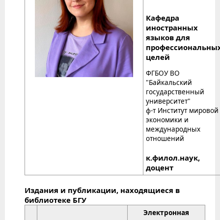
Кафедра
иностранных
языков для
профессиональны
целей
ФГБОУ ВО
"Байкальский
государственный
университет"
ф-т Институт мировой
экономики и
международных
отношений
к.филол.наук,
доцент
Издания и публикации, находящиеся в
библиотеке БГУ
Электронная