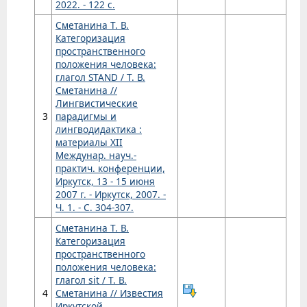
2022. - 122 с.
Сметанина Т. В.
Категоризация
пространственного
положения человека:
глагол STAND / Т. В.
Сметанина //
Лингвистические
3
парадигмы и
лингводидактика :
материалы XII
Междунар. науч.-
практич. конференции,
Иркутск, 13 - 15 июня
2007 г. - Иркутск, 2007. -
Ч. 1. - С. 304-307.
Сметанина Т. В.
Категоризация
пространственного
положения человека:
глагол sit / Т. В.
4
Сметанина // Известия
Иркутской