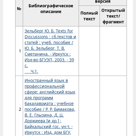
версия
Библиографическое
№
Открытый
описание
Полный
текст/
текст
фрагмент
Зельберг Ю. Б. Texts for
Discussions : сб.текстов и
статей : учеб. пособие /
Ю. Б. Зельберг, Т. В.
1
Сметанина. - Иркутск :
Изд-во БГУЭП, 2003. - 39
с.
Ч.1.
Иностранный язык в
профессиональной
сфере: английский язык
для программ
бакалавриата : учебное
2
пособие / Р. Р. Бимакова,
В. Е. Глызина, Д. Ц.
Доржиева [и др.] ;
Байкальский гос. ун-т. -
Иркутск : Изд. дом БГУ,