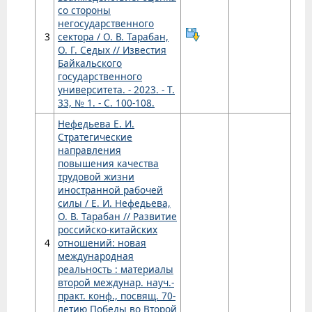
со стороны
негосударственного
3
сектора / О. В. Тарабан,
О. Г. Седых // Известия
Байкальского
государственного
университета. - 2023. - Т.
33, № 1. - С. 100-108.
Нефедьева Е. И.
Стратегические
направления
повышения качества
трудовой жизни
иностранной рабочей
силы / Е. И. Нефедьева,
О. В. Тарабан // Развитие
российско-китайских
4
отношений: новая
международная
реальность : материалы
второй междунар. науч.-
практ. конф., посвящ. 70-
летию Победы во Второй