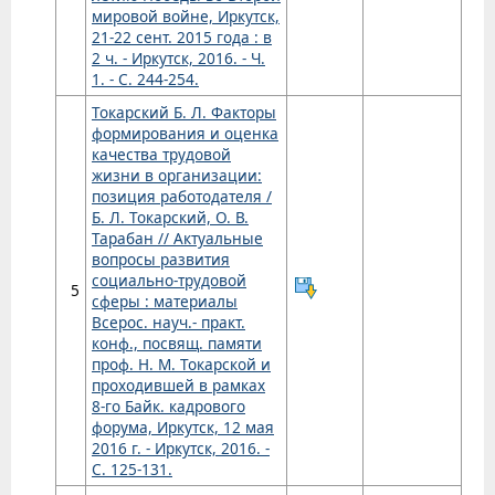
мировой войне, Иркутск,
21-22 сент. 2015 года : в
2 ч. - Иркутск, 2016. - Ч.
1. - С. 244-254.
Токарский Б. Л. Факторы
формирования и оценка
качества трудовой
жизни в организации:
позиция работодателя /
Б. Л. Токарский, О. В.
Тарабан // Актуальные
вопросы развития
социально-трудовой
5
сферы : материалы
Всерос. науч.- практ.
конф., посвящ. памяти
проф. Н. М. Токарской и
проходившей в рамках
8-го Байк. кадрового
форума, Иркутск, 12 мая
2016 г. - Иркутск, 2016. -
С. 125-131.