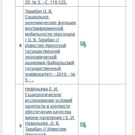
29, № 3. - С. 116-125.
Тарабан О. В.
Социально-
экономические функции
внутрифирменной
мобильности персонала
/ О. В. Тарабан //
8
Известия Иркутской
государственной
экономической
академии (Байкальский
государственный
университет). - 2010. - №
5. - .
Нефедьева Е. И.
Социологическое
исследование условий
занятости в контексте
обеспечения качества
жизни населения / Е. И.
Нефедьева, О. В.
9
Тарабан // Известия
Иркутской