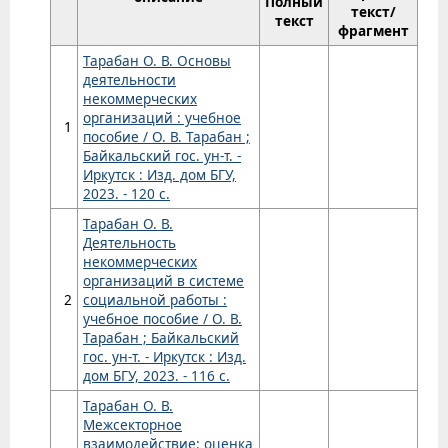
Полный
текст/
текст
фрагмент
Тарабан О. В. Основы
деятельности
некоммерческих
организаций : учебное
1
пособие / О. В. Тарабан ;
Байкальский гос. ун-т. -
Иркутск : Изд. дом БГУ,
2023. - 120 с.
Тарабан О. В.
Деятельность
некоммерческих
организаций в системе
2
социальной работы :
учебное пособие / О. В.
Тарабан ; Байкальский
гос. ун-т. - Иркутск : Изд.
дом БГУ, 2023. - 116 с.
Тарабан О. В.
Межсекторное
взаимодействие: оценка