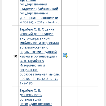
государственной
академии (Байкальский
государственный
университет экономики
и права). - 2012. - № 4. - .
Тарабан О. В. Оценка
условий реализации
внутрифирменной
мобильности персонала
во взаимосвязи с
параметрами трудовой
10
жизни в организации /
О. В. Тарабан //
Историческая и
социально-
образовательная мысль.
- 2018. - Т. 10, № 3-1. - С.
179–186.
Тарабан О. В.
Деятельность
организаций
негосударственного