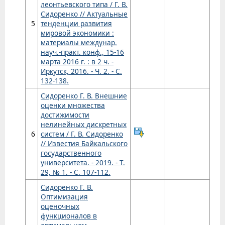
леонтьевского типа / Г. В.
Сидоренко // Актуальные
5
тенденции развития
мировой экономики :
материалы междунар.
науч.-практ. конф., 15-16
марта 2016 г. : в 2 ч. -
Иркутск, 2016. - Ч. 2. - С.
132-138.
Сидоренко Г. В. Внешние
оценки множества
достижимости
нелинейных дискретных
6
систем / Г. В. Сидоренко
// Известия Байкальского
государственного
университета. - 2019. - Т.
29, № 1. - С. 107-112.
Сидоренко Г. В.
Оптимизация
оценочных
функционалов в