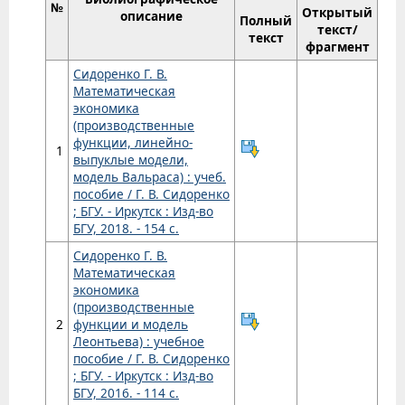
№
Открытый
описание
Полный
текст/
текст
фрагмент
Сидоренко Г. В.
Математическая
экономика
(производственные
функции, линейно-
1
выпуклые модели,
модель Вальраса) : учеб.
пособие / Г. В. Сидоренко
; БГУ. - Иркутск : Изд-во
БГУ, 2018. - 154 с.
Сидоренко Г. В.
Математическая
экономика
(производственные
2
функции и модель
Леонтьева) : учебное
пособие / Г. В. Сидоренко
; БГУ. - Иркутск : Изд-во
БГУ, 2016. - 114 с.