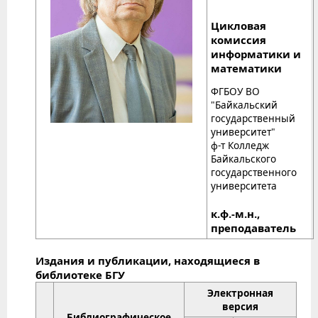
Цикловая
комиссия
информатики и
математики
ФГБОУ ВО
"Байкальский
государственный
университет"
ф-т Колледж
Байкальского
государственного
университета
к.ф.-м.н.,
преподаватель
Издания и публикации, находящиеся в
библиотеке БГУ
Электронная
версия
Библиографическое