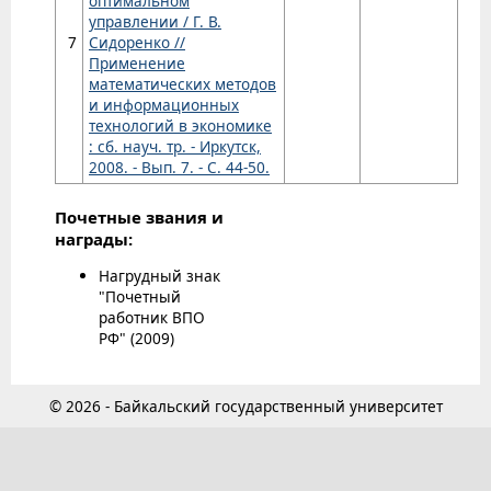
оптимальном
управлении / Г. В.
7
Сидоренко //
Применение
математических методов
и информационных
технологий в экономике
: сб. науч. тр. - Иркутск,
2008. - Вып. 7. - С. 44-50.
Почетные звания и
награды:
Нагрудный знак
"Почетный
работник ВПО
РФ" (2009)
© 2026 - Байкальский государственный университет