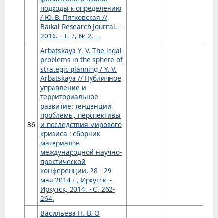
подходы к определению
/ Ю. В. Пятковская //
Baikal Research Journal. -
2016. - Т. 7, № 2. - .
Arbatskaya Y. V. The legal
problems in the sphere of
strategic planning / Y. V.
Arbatskaya // Публичное
управление и
территориальное
развитие: тенденции,
проблемы, перспективы
36
и последствия мирового
кризиса : сборник
материалов
международной научно-
практической
конференции, 28 - 29
мая 2014 г., Иркутск. -
Иркутск, 2014. - С. 262-
264.
Васильева Н. В. О