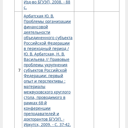
Изд-во БГУЭП, 2008. - 88
с.
Арбатская Ю. В.
Проблемы организации
финансовой
деятельности
объединенного субъекта
Российской Федерации
в переходный период /
Ю. В. Арбатская, Н. В.
Васильева // Правовые
проблемы укрупнения
7
субъектов Российской
Федерации: первый
опыт и перспективы :
материалы
межвузовского круглого
стола, проводимого в
рамках 68-й
конференции
преподавателей и
докторантов БГУЭП. -
Иркутск, 2009. - С. 37-42.