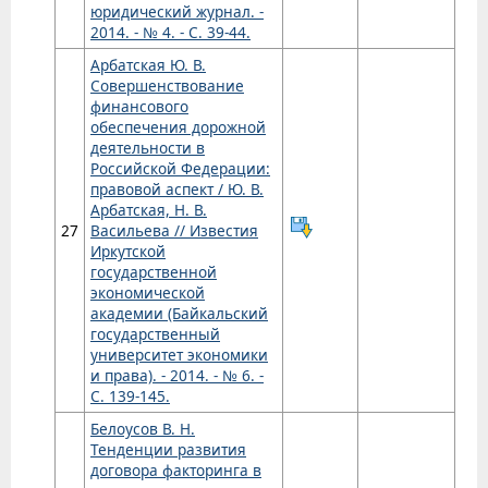
юридический журнал. -
2014. - № 4. - С. 39-44.
Арбатская Ю. В.
Совершенствование
финансового
обеспечения дорожной
деятельности в
Российской Федерации:
правовой аспект / Ю. В.
Арбатская, Н. В.
27
Васильева // Известия
Иркутской
государственной
экономической
академии (Байкальский
государственный
университет экономики
и права). - 2014. - № 6. -
С. 139-145.
Белоусов В. Н.
Тенденции развития
договора факторинга в