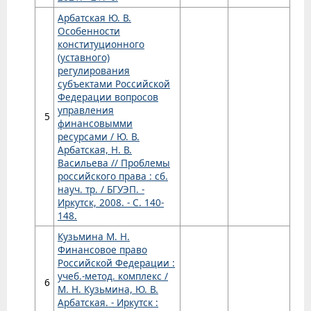
Арбатская Ю. В.
Особенности
конституционного
(уставного)
регулирования
субъектами Российской
Федерации вопросов
управления
5
финансовымми
ресурсами / Ю. В.
Арбатская, Н. В.
Васильева // Проблемы
российского права : сб.
науч. тр. / БГУЭП. -
Иркутск, 2008. - С. 140-
148.
Кузьмина М. Н.
Финансовое право
Российской Федерации :
учеб.-метод. комплекс /
6
М. Н. Кузьмина, Ю. В.
Арбатская. - Иркутск :