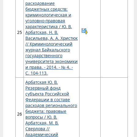
расходование
бюджетных средств:
криминологическая и
уголовно-правовая
характеристика / Ю. В.
25
Арбатская, Н. В.
Васильева, А. А. Христюк
// Криминологический
журнал Байкальского
государственного
университета экономики
и права. - 2014. - № 4. -
С. 104-113.
Арбатская Ю. В.
Резервный фонд
субъекта Российской
Федерации в составе
расходов регионального
бюджета: правовые
26
вопросы / Ю. В.
Арбатская, М. В.
Сверлова //
Академический