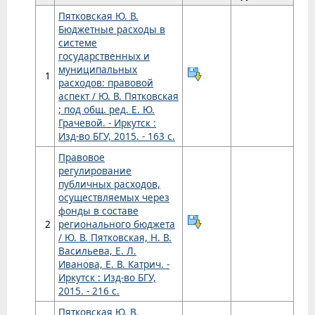
Пятковская Ю. В.
Бюджетные расходы в
системе
государственных и
муниципальных
1
расходов: правовой
аспект / Ю. В. Пятковская
; под общ. ред. Е. Ю.
Грачевой. - Иркутск :
Изд-во БГУ, 2015. - 163 с.
Правовое
регулирование
публичных расходов,
осуществляемых через
фонды в составе
2
регионального бюджета
/ Ю. В. Пятковская, Н. В.
Васильева, Е. Л.
Иванова, Е. В. Катрич. -
Иркутск : Изд-во БГУ,
2015. - 216 с.
Пятковская Ю. В.