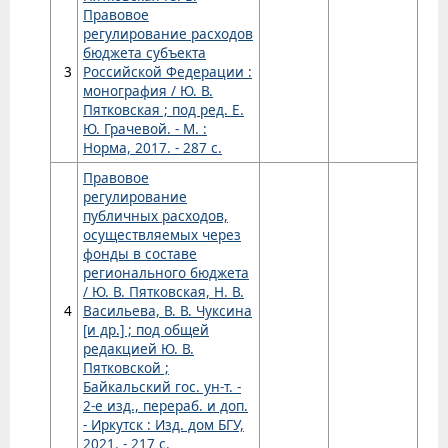
Правовое
регулирование расходов
бюджета субъекта
3
Российской Федерации :
монография / Ю. В.
Пятковская ; под ред. Е.
Ю. Грачевой. - М. :
Норма, 2017. - 287 с.
Правовое
регулирование
публичных расходов,
осуществляемых через
фонды в составе
регионального бюджета
/ Ю. В. Пятковская, Н. В.
4
Васильева, В. В. Чуксина
[и др.] ; под общей
редакцией Ю. В.
Пятковской ;
Байкальский гос. ун-т. -
2-е изд., перераб. и доп.
- Иркутск : Изд. дом БГУ,
2021. - 217 с.