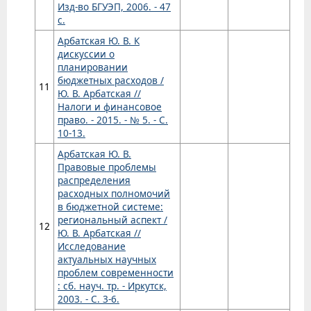
Изд-во БГУЭП, 2006. - 47
с.
Арбатская Ю. В. К
дискуссии о
планировании
бюджетных расходов /
11
Ю. В. Арбатская //
Налоги и финансовое
право. - 2015. - № 5. - С.
10-13.
Арбатская Ю. В.
Правовые проблемы
распределения
расходных полномочий
в бюджетной системе:
региональный аспект /
12
Ю. В. Арбатская //
Исследование
актуальных научных
проблем современности
: сб. науч. тр. - Иркутск,
2003. - С. 3-6.