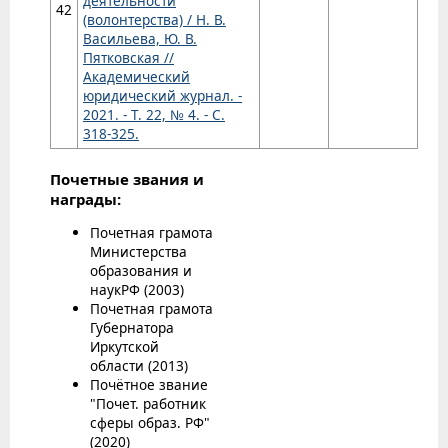
деятельности
42
(волонтерства) / Н. В.
Васильева, Ю. В.
Пятковская //
Академический
юридический журнал. -
2021. - Т. 22, № 4. - С.
318-325.
Почетные звания и
награды:
Почетная грамота
Министерства
образования и
наукРФ (2003)
Почетная грамота
Губернатора
Иркутской
области (2013)
Почётное звание
"Почет. работник
сферы образ. РФ"
(2020)