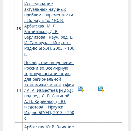
Исследование
актуальных научных
проблем современности
: сб. науч. тр. / Ю. В.
Арбатская, М. Л.
13
Багайников, Д. В.
Берлизова ; науч. ред. В.
И. Самаруха. - Иркутск :
Изд-во БГУЭП, 2003. - 106
с.
Последствия вступления
России во Всемирную
торговую организацию
для региональной
экономики : монография
14
/ А. А. Изместьев [и др.] ;
под ред. Л. В. Саниной,
А. П. Киреенко, Д. Ю.
Федотова. - Иркутск :
Изд-во БГУЭП, 2013. - 250
с.
Арбатская Ю. В. Влияние