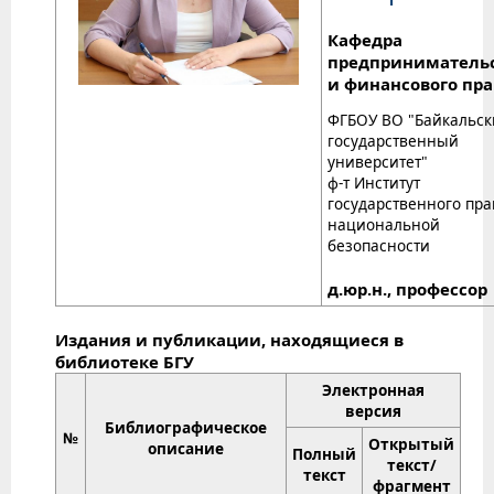
Кафедра
предприниматель
и финансового пра
ФГБОУ ВО "Байкальс
государственный
университет"
ф-т Институт
государственного пра
национальной
безопасности
д.юр.н., профессор
Издания и публикации, находящиеся в
библиотеке БГУ
Электронная
версия
Библиографическое
№
Открытый
описание
Полный
текст/
текст
фрагмент