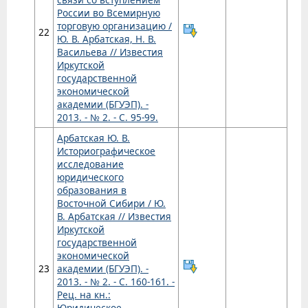
России во Всемирную
торговую организацию /
22
Ю. В. Арбатская, Н. В.
Васильева // Известия
Иркутской
государственной
экономической
академии (БГУЭП). -
2013. - № 2. - С. 95-99.
Арбатская Ю. В.
Историографическое
исследование
юридического
образования в
Восточной Сибири / Ю.
В. Арбатская // Известия
Иркутской
государственной
экономической
23
академии (БГУЭП). -
2013. - № 2. - С. 160-161. -
Рец. на кн.:
Юридическое