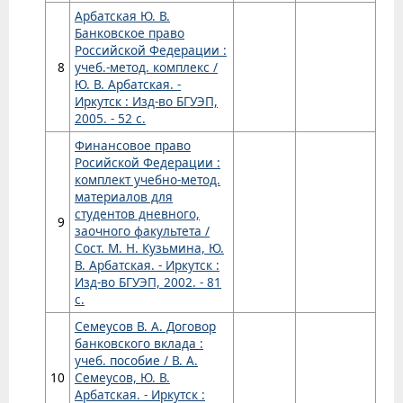
Арбатская Ю. В.
Банковское право
Российской Федерации :
8
учеб.-метод. комплекс /
Ю. В. Арбатская. -
Иркутск : Изд-во БГУЭП,
2005. - 52 с.
Финансовое право
Росийской Федерации :
комплект учебно-метод.
материалов для
студентов дневного,
9
заочного факультета /
Сост. М. Н. Кузьмина, Ю.
В. Арбатская. - Иркутск :
Изд-во БГУЭП, 2002. - 81
с.
Семеусов В. А. Договор
банковского вклада :
учеб. пособие / В. А.
10
Семеусов, Ю. В.
Арбатская. - Иркутск :