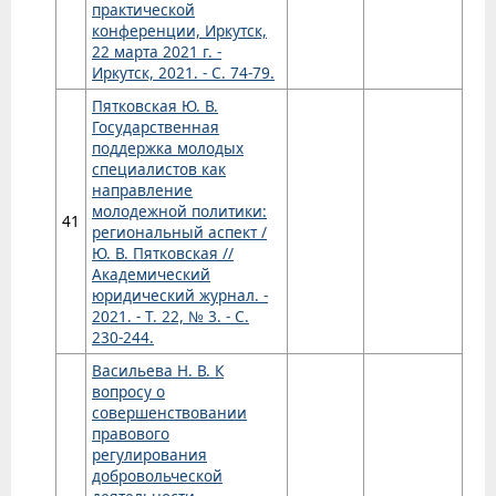
практической
конференции, Иркутск,
22 марта 2021 г. -
Иркутск, 2021. - С. 74-79.
Пятковская Ю. В.
Государственная
поддержка молодых
специалистов как
направление
молодежной политики:
41
региональный аспект /
Ю. В. Пятковская //
Академический
юридический журнал. -
2021. - Т. 22, № 3. - С.
230-244.
Васильева Н. В. К
вопросу о
совершенствовании
правового
регулирования
добровольческой