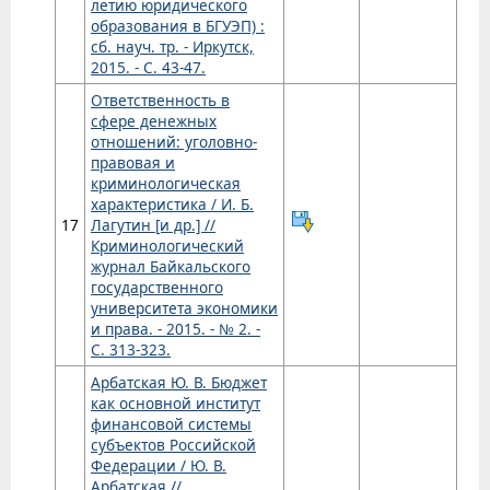
летию юридического
образования в БГУЭП) :
сб. науч. тр. - Иркутск,
2015. - С. 43-47.
Ответственность в
сфере денежных
отношений: уголовно-
правовая и
криминологическая
характеристика / И. Б.
17
Лагутин [и др.] //
Криминологический
журнал Байкальского
государственного
университета экономики
и права. - 2015. - № 2. -
С. 313-323.
Арбатская Ю. В. Бюджет
как основной институт
финансовой системы
субъектов Российской
Федерации / Ю. В.
Арбатская //