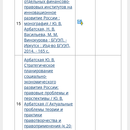
отдельных финансово-
правовых институтов на
инновационное
развитие России :
15
монография / Ю. В.
Арбатская, Н. В.
Васильева, М. М.
Винокурова ; БГУЭП. -
Иркутск : Изд-во БГУЭП,
2014. - 165 с.
Арбатская Ю. В.
Стратегическое
планирование
социально-
экономического
развития России:
правовые проблемы и
перспективы / Ю. В.
16
Арбатская // Актуальные
проблемы теории и
практики
правотворчества и
правоприменения (к 20-