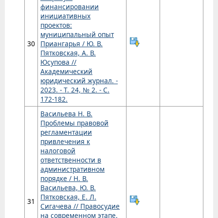
финансировании
инициативных
проектов:
муниципальный опыт
30
Приангарья / Ю. В.
Пятковская, А. В.
Юсупова //
Академический
юридический журнал. -
2023. - Т. 24, № 2. - С.
172-182.
Васильева Н. В.
Проблемы правовой
регламентации
привлечения к
налоговой
ответственности в
административном
порядке / Н. В.
Васильева, Ю. В.
Пятковская, Е. Л.
31
Сигачева // Правосудие
на современном этапе.