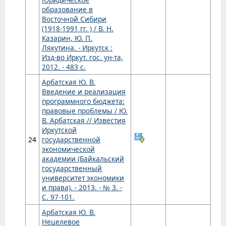
образование в
Восточной Сибири
(1918-1991 гг. ) / В. Н.
Казарин, Ю. П.
Лякутина. - Иркутск :
Изд-во Иркут. гос. ун-та,
2012. - 483 с.
Арбатская Ю. В.
Введение и реализация
программного бюджета:
правовые проблемы / Ю.
В. Арбатская // Известия
Иркутской
24
государственной
экономической
академии (Байкальский
государственный
университет экономики
и права). - 2013. - № 3. -
С. 97-101.
Арбатская Ю. В.
Нецелевое