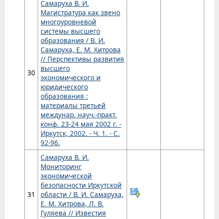
Самаруха В. И.
Магистратура как звено
многоуровневой
системы высшего
образования / В. И.
Самаруха, Е. М. Хитрова
// Перспективы развития
высшего
30
экономического и
юридического
образования :
материалы третьей
междунар. науч.-практ.
конф. 23-24 мая 2002 г. -
Иркутск, 2002. - Ч. 1. - С.
92-96.
Самаруха В. И.
Мониторинг
экономической
безопасности Иркутской
31
области / В. И. Самаруха,
Е. М. Хитрова, Л. В.
Гуляева // Известия