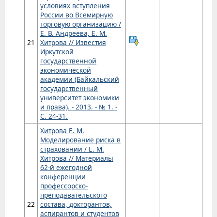
условиях вступления
России во Всемирную
торговую организацию /
Е. В. Андреева, Е. М.
21
Хитрова // Известия
Иркутской
государственной
экономической
академии (Байкальский
государственный
университет экономики
и права). - 2013. - № 1. -
С. 24-31.
Хитрова Е. М.
Моделирование риска в
страховании / Е. М.
Хитрова // Материалы
62-й ежегодной
конференции
профессорско-
преподавательского
22
состава, докторантов,
аспирантов и студентов