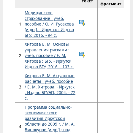
текст
фрагмент
Медицинское
страхование : учеб.
1
пособие / О. И. Русакова
[и др.]. - Иркутск : Изд-во
БГУ, 2016. - 94 с.
Хитрова Е. М. Основы
управления рисками :
2
учеб. пособие / Е. М.
Хитрова ; БГУ. - Иркутск :
Изд-во БГУ, 2016. - 103 с.
Хитрова Е. М. Актуарные
расчеты : учеб. пособие
3
/ Е. М. Хитрова. - Иркутск
: Изд-во БГУЭП, 2004. - 72
с.
Программа социально-
экономического
развития Иркутской
области до 2005 г. / М. А.
4
Винокуров [и др.] ; под