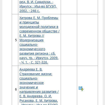
ред. В. И. Самарухи. -
Иркутск : Изд-во БГУЭП,
2002. - 246 с.
Хитрова Е. М. Проблемы
и принципы
молодежной политики в
современном обществе /
Е. М. Хитрова //
5
Модернизация
социально-
экономического
развития региона : сб.
науч. тр. - Иркутск, 2009.
- Ч. 1. - С. 321-326.
Андреева Е. В.
Страхование жизни:
социально-
экономическое
значение и
6
направления развития /
Е. В. Андреева, О. И.
Русакова, Е. М. Хитрова.
- Иркутск : Изд-во БГУЭП,