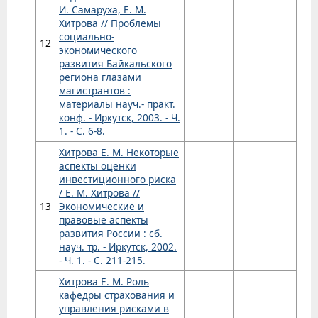
И. Самаруха, Е. М.
Хитрова // Проблемы
социально-
12
экономического
развития Байкальского
региона глазами
магистрантов :
материалы науч.- практ.
конф. - Иркутск, 2003. - Ч.
1. - С. 6-8.
Хитрова Е. М. Некоторые
аспекты оценки
инвестиционного риска
/ Е. М. Хитрова //
13
Экономические и
правовые аспекты
развития России : сб.
науч. тр. - Иркутск, 2002.
- Ч. 1. - С. 211-215.
Хитрова Е. М. Роль
кафедры страхования и
управления рисками в