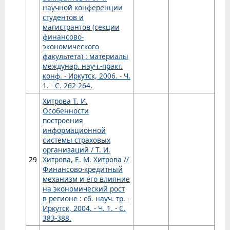
научной конференции
студентов и
магистрантов (секции
финансово-
экономического
факультета) : материалы
междунар. науч.-практ.
конф. - Иркутск, 2006. - Ч.
1. - С. 262-264.
Хитрова Т. И.
Особенности
построения
информационной
системы страховых
организаций / Т. И.
29
Хитрова, Е. М. Хитрова //
Финансово-кредитный
механизм и его влияние
на экономический рост
в регионе : сб. науч. тр. -
Иркутск, 2004. - Ч. 1. - С.
383-388.