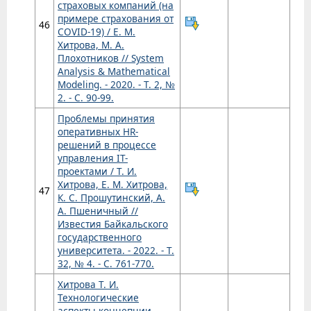
страховых компаний (на
примере страхования от
46
COVID-19) / Е. М.
Хитрова, М. А.
Плохотников // System
Analysis & Mathematical
Modeling. - 2020. - Т. 2, №
2. - С. 90-99.
Проблемы принятия
оперативных HR-
решений в процессе
управления IT-
проектами / Т. И.
Хитрова, Е. М. Хитрова,
47
К. С. Прошутинский, А.
А. Пшеничный //
Известия Байкальского
государственного
университета. - 2022. - Т.
32, № 4. - С. 761-770.
Хитрова Т. И.
Технологические
аспекты концепции