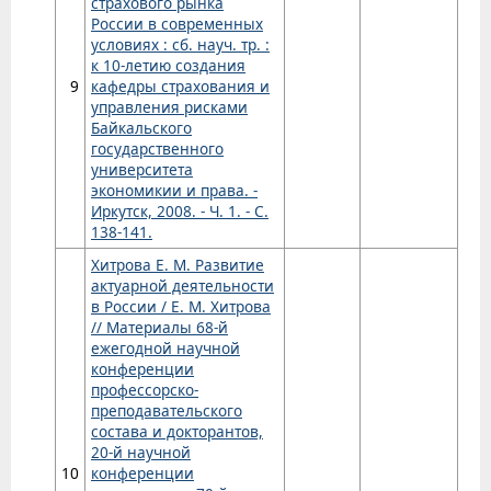
страхового рынка
России в современных
условиях : сб. науч. тр. :
к 10-летию создания
9
кафедры страхования и
управления рисками
Байкальского
государственного
университета
экономикии и права. -
Иркутск, 2008. - Ч. 1. - С.
138-141.
Хитрова Е. М. Развитие
актуарной деятельности
в России / Е. М. Хитрова
// Материалы 68-й
ежегодной научной
конференции
профессорско-
преподавательского
состава и докторантов,
20-й научной
10
конференции