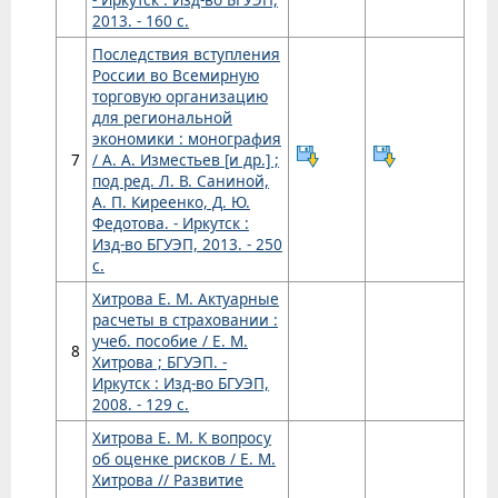
2013. - 160 с.
Последствия вступления
России во Всемирную
торговую организацию
для региональной
экономики : монография
7
/ А. А. Изместьев [и др.] ;
под ред. Л. В. Саниной,
А. П. Киреенко, Д. Ю.
Федотова. - Иркутск :
Изд-во БГУЭП, 2013. - 250
с.
Хитрова Е. М. Актуарные
расчеты в страховании :
учеб. пособие / Е. М.
8
Хитрова ; БГУЭП. -
Иркутск : Изд-во БГУЭП,
2008. - 129 с.
Хитрова Е. М. К вопросу
об оценке рисков / Е. М.
Хитрова // Развитие