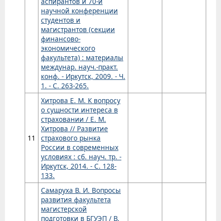
аспирантов и 70-й
научной конференции
студентов и
магистрантов (секции
финансово-
экономического
факультета) : материалы
междунар. науч.-практ.
конф. - Иркутск, 2009. - Ч.
1. - С. 263-265.
Хитрова Е. М. К вопросу
о сущности интереса в
страховании / Е. М.
Хитрова // Развитие
11
страхового рынка
России в современных
условиях : сб. науч. тр. -
Иркутск, 2014. - С. 128-
133.
Самаруха В. И. Вопросы
развития факультета
магистерской
подготовки в БГУЭП / В.