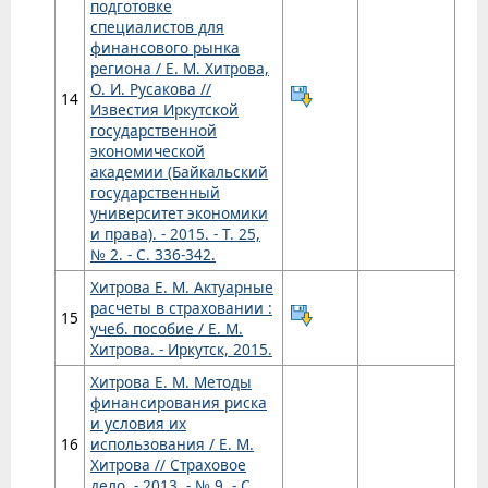
подготовке
специалистов для
финансового рынка
региона / Е. М. Хитрова,
О. И. Русакова //
14
Известия Иркутской
государственной
экономической
академии (Байкальский
государственный
университет экономики
и права). - 2015. - Т. 25,
№ 2. - С. 336-342.
Хитрова Е. М. Актуарные
расчеты в страховании :
15
учеб. пособие / Е. М.
Хитрова. - Иркутск, 2015.
Хитрова Е. М. Методы
финансирования риска
и условия их
16
использования / Е. М.
Хитрова // Страховое
дело. - 2013. - № 9. - С.