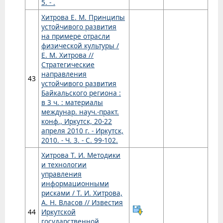
5. - .
Хитрова Е. М. Принципы
устойчивого развития
на примере отрасли
физической культуры /
Е. М. Хитрова //
Стратегические
направления
43
устойчивого развития
Байкальского региона :
в 3 ч. : материалы
междунар. науч.-практ.
конф., Иркутск, 20-22
апреля 2010 г. - Иркутск,
2010. - Ч. 3. - С. 99-102.
Хитрова Т. И. Методики
и технологии
управления
информационными
рисками / Т. И. Хитрова,
А. Н. Власов // Известия
44
Иркутской
государственной