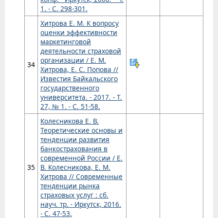
1. - С. 298-301.
Хитрова Е. М. К вопросу
оценки эффективности
маркетинговой
деятельности страховой
организации / Е. М.
34
Хитрова, Е. С. Попова //
Известия Байкальского
государственного
университета. - 2017. - Т.
27, № 1. - С. 51-58.
Колесникова Е. В.
Теоретические основы и
тенденции развития
банкострахования в
современной России / Е.
35
В. Колесникова, Е. М.
Хитрова // Современные
тенденции рынка
страховых услуг : сб.
науч. тр. - Иркутск, 2016.
- С. 47-53.