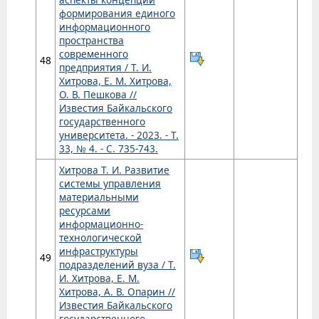
формирования единого
информационного
пространства
современного
48
предприятия / Т. И.
Хитрова, Е. М. Хитрова,
О. В. Пешкова //
Известия Байкальского
государственного
университета. - 2023. - Т.
33, № 4. - С. 735-743.
Хитрова Т. И. Развитие
системы управления
материальными
ресурсами
информационно-
технологической
инфраструктуры
49
подразделений вуза / Т.
И. Хитрова, Е. М.
Хитрова, А. В. Опарин //
Известия Байкальского
государственного