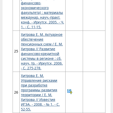
финансово-
экономического
факультета) : материалы
междунар. науч.-практ.
конф. - Иркутск, 2005. - Ч.
1. - С. 11-15.
Хитрова Е. М. Актуарное
обеспечение
пенсионных схем / Е. М.
Хитрова // Развитие
25
финансово-кредитной
системы в регионе : сб.
науч. тр. - Иркутск, 2006.
- С. 275-278.
Хитрова Е. М.
Управление рисками
при разработке
программы развития
26
территории / Е. М.
Хитрова // Известия
ИГЭА. - 2008. - № 1. - С.
52-55.