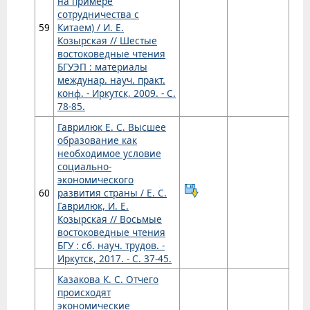
на примере
сотрудничества с
59
Китаем) / И. Е.
Козырская // Шестые
востоковедные чтения
БГУЭП : материалы
междунар. науч. практ.
конф. - Иркутск, 2009. - С.
78-85.
Гаврилюк Е. С. Высшее
образование как
необходимое условие
социально-
экономического
60
развития страны / Е. С.
Гаврилюк, И. Е.
Козырская // Восьмые
востоковедные чтения
БГУ : сб. науч. трудов. -
Иркутск, 2017. - С. 37-45.
Казакова К. С. Отчего
происходят
экономические