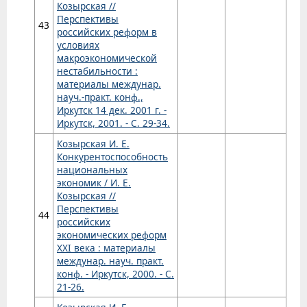
Козырская //
Перспективы
43
российских реформ в
условиях
макроэкономической
нестабильности :
материалы междунар.
науч.-практ. конф.,
Иркутск 14 дек. 2001 г. -
Иркутск, 2001. - С. 29-34.
Козырская И. Е.
Конкурентоспособность
национальных
экономик / И. Е.
Козырская //
Перспективы
44
российских
экономических реформ
ХХI века : материалы
междунар. науч. практ.
конф. - Иркутск, 2000. - С.
21-26.