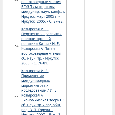
востоковедные чтения
БГУЭП : материалы
междунар. науч. конф., г.
Иркутск, март 2005 г. -
Иркутск, 2005. - С. 87-92.
Козырская И. Е.
Перспективы развития
внешнеторговой
политики Китая / И. Е.
54
Козырская // Пятые
востоковедные чтения :
сб. науч. тр. - Иркутск,
2005. - С. 76-81.
Козырская И. Е.
Применение
международных
маркетинговых
исследований / И. Е.
55
Козырская //
Экономическая теория :
сб. науч. тр. / под общ.
ред. В. П. Горева. -
Иркутск, 2007. - Вып. 3. -