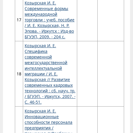
Козырская И. Е.
Современные формы
международной
17
торговли : учеб. пособие
/ И. Е. Козырская, Н. Р.
Эпова. - Иркутск : Изд-во
БГУЭП, 2009. - 204 с.
Козырская И. Е.
Специфика
современной
межгосударственной
интеллектуальной
18
миграции / И. Е.
Козырская // Развитие
современных кадровых
технологий : сб. науч. тр.
/ БГУЭП. - Иркутск, 2007. -
С. 46-51.
Козырская И. Е.
Инновационные
способности персонала
предприятия /