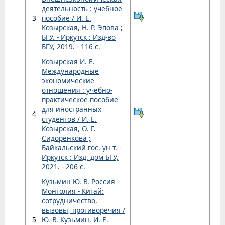
деятельность : учебное
3
пособие / И. Е.
Козырская, Н. Р. Эпова ;
БГУ. - Иркутск : Изд-во
БГУ, 2019. - 116 с.
Козырская И. Е.
Международные
экономические
отношения : учебно-
практическое пособие
для иностранных
4
студентов / И. Е.
Козырская, О. Г.
Сидоренкова ;
Байкальский гос. ун-т. -
Иркутск : Изд. дом БГУ,
2021. - 206 с.
Кузьмин Ю. В. Россия -
Монголия - Китай:
сотрудничество,
вызовы, противоречия /
5
Ю. В. Кузьмин, И. Е.