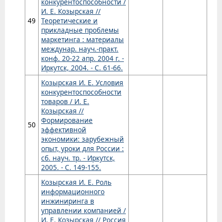
конкурентоспособности /
И. Е. Козырская //
49
Теоретические и
прикладные проблемы
маркетинга : материалы
междунар. науч.-практ.
конф. 20-22 апр. 2004 г. -
Иркутск, 2004. - С. 61-66.
Козырская И. Е. Условия
конкурентоспособности
товаров / И. Е.
Козырская //
Формирование
50
эффективной
экономики: зарубежный
опыт, уроки для России :
сб. науч. тр. - Иркутск,
2005. - С. 149-155.
Козырская И. Е. Роль
информационного
инжиниринга в
управлении компанией /
И. Е. Козырская // Россия