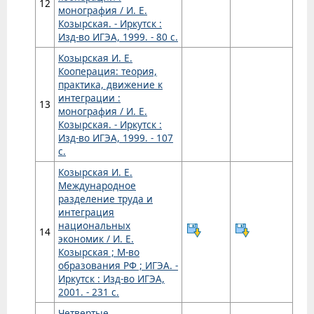
12
монография / И. Е.
Козырская. - Иркутск :
Изд-во ИГЭА, 1999. - 80 с.
Козырская И. Е.
Кооперация: теория,
практика, движение к
интеграции :
13
монография / И. Е.
Козырская. - Иркутск :
Изд-во ИГЭА, 1999. - 107
с.
Козырская И. Е.
Международное
разделение труда и
интеграция
национальных
14
экономик / И. Е.
Козырская ; М-во
образования РФ ; ИГЭА. -
Иркутск : Изд-во ИГЭА,
2001. - 231 с.
Четвертые