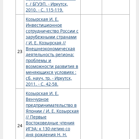
г. / БГУЭП. - Иркутск,
2010. - С. 115-119.
Козырская И. Е.
Инвестиционное
сотрудничество России с
зарубежными странами
/ И. Е. Козырская //
Внешнеэкономическая
23
деятельность региона:
проблемы и
возможности развития в
меняющихся условиях :
сб. науч. тр. - Иркутск,
2011. - С. 42-58.
Козырская И. Е.
Венчурное
предпринимательство в
Японии / И. Е. Козырская
// Первые
Востоковедные чтения
24
ИГЭА: к 130-летию со
дня рождения Н. Н.