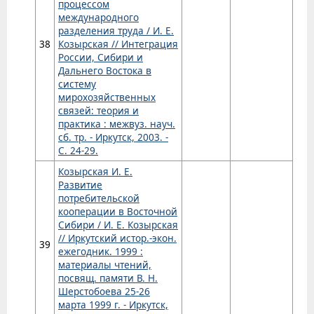
процессом
международного
разделения труда / И. Е.
38
Козырская // Интеграция
России, Сибири и
Дальнего Востока в
систему
мирохозяйственных
связей: теория и
практика : межвуз. науч.
сб. тр. - Иркутск, 2003. -
С. 24-29.
Козырская И. Е.
Развитие
потребительской
кооперации в Восточной
Сибири / И. Е. Козырская
// Иркутский истор.-экон.
39
ежегодник. 1999 :
материалы чтений,
посвящ. памяти В. Н.
Шерстобоева 25-26
марта 1999 г. - Иркутск,