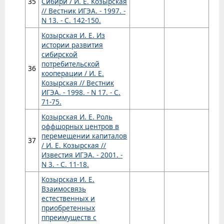
35
Сибири / И. Е. Козырская
// Вестник ИГЭА. - 1997. -
N 13. - С. 142-150.
Козырская И. Е. Из
истории развития
сибирской
потребительской
36
кооперации / И. Е.
Козырская // Вестник
ИГЭА. - 1998. - N 17. - С.
71-75.
Козырская И. Е. Роль
оффшорных центров в
перемещении капиталов
37
/ И. Е. Козырская //
Известия ИГЭА. - 2001. -
N 3. - С. 11-18.
Козырская И. Е.
Взаимосвязь
естественных и
приобретенных
ппреимуществ с