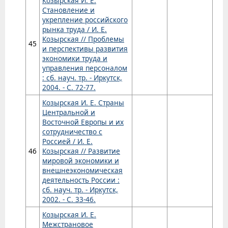
Козырская И. Е.
Становление и
укрепление российского
рынка труда / И. Е.
Козырская // Проблемы
45
и перспективы развития
экономики труда и
управления персоналом
: сб. науч. тр. - Иркутск,
2004. - С. 72-77.
Козырская И. Е. Страны
Центральной и
Восточной Европы и их
сотрудничество с
Россией / И. Е.
46
Козырская // Развитие
мировой экономики и
внешнеэкономическая
деятельность России :
сб. науч. тр. - Иркутск,
2002. - С. 33-46.
Козырская И. Е.
Межстрановое