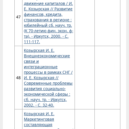
движение капиталов / И.
Е. Козырская // Развитие
финансов, кредита,
47
страхования в регионе :
юбилейный сб. науч. тр.
(К 70-летию фин. экон. ф-
та). - Иркутск, 2000. - С.
111-117.
Козырская И. Е.
Внешнеэкономические
связи и
интеграционные
процессы в рамках СНГ /
48
И. Е. Козырская //
Современные проблемы
развития социально-
экономической сферы :
сб. науч. тр. - Иркутск,
2002. - С. 32-40.
Козырская И. Е.
Маркетинговая
составляющая