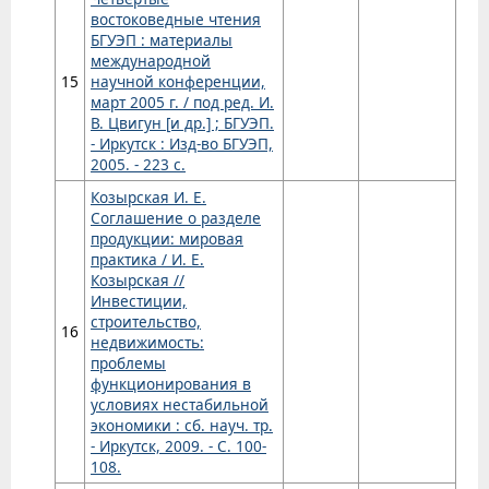
востоковедные чтения
БГУЭП : материалы
международной
15
научной конференции,
март 2005 г. / под ред. И.
В. Цвигун [и др.] ; БГУЭП.
- Иркутск : Изд-во БГУЭП,
2005. - 223 с.
Козырская И. Е.
Соглашение о разделе
продукции: мировая
практика / И. Е.
Козырская //
Инвестиции,
строительство,
16
недвижимость:
проблемы
функционирования в
условиях нестабильной
экономики : сб. науч. тр.
- Иркутск, 2009. - С. 100-
108.