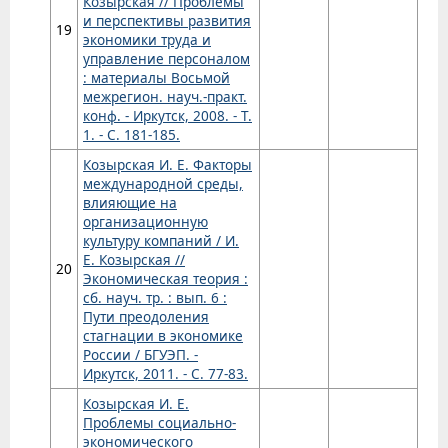
Козырская // Проблемы
и перспективы развития
19
экономики труда и
управление персоналом
: материалы Восьмой
межрегион. науч.-практ.
конф. - Иркутск, 2008. - Т.
1. - С. 181-185.
Козырская И. Е. Факторы
международной среды,
влияющие на
организационную
культуру компаний / И.
Е. Козырская //
20
Экономическая теория :
сб. науч. тр. : вып. 6 :
Пути преодоления
стагнации в экономике
России / БГУЭП. -
Иркутск, 2011. - С. 77-83.
Козырская И. Е.
Проблемы социально-
экономического