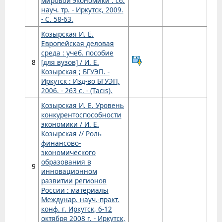
мировой экономики : сб.
науч. тр. - Иркутск, 2009.
- С. 58-63.
Козырская И. Е.
Европейская деловая
среда : учеб. пособие
8
[для вузов] / И. Е.
Козырская ; БГУЭП. -
Иркутск : Изд-во БГУЭП,
2006. - 263 с. - (Tacis).
Козырская И. Е. Уровень
конкурентоспособности
экономики / И. Е.
Козырская // Роль
финансово-
экономического
образования в
9
инновационном
развитии регионов
России : материалы
Междунар. науч.-практ.
конф. г. Иркутск, 6-12
октября 2008 г. - Иркутск,