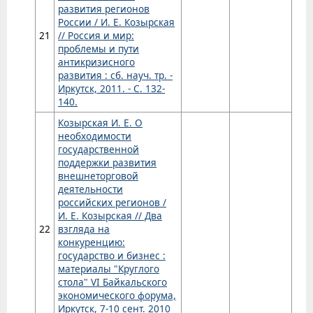
развития регионов
России / И. Е. Козырская
21
// Россия и мир:
проблемы и пути
антикризисного
развития : сб. науч. тр. -
Иркутск, 2011. - С. 132-
140.
Козырская И. Е. О
необходимости
государственной
поддержки развития
внешнеторговой
деятельности
российских регионов /
И. Е. Козырская // Два
22
взгляда на
конкуренцию:
государство и бизнес :
материалы "Круглого
стола" VI Байкальского
экономического форума,
Иркутск, 7-10 сент. 2010