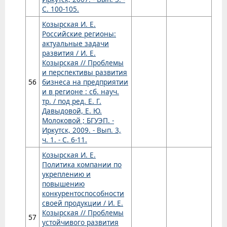
С. 100-105.
Козырская И. Е.
Российские регионы:
актуальные задачи
развития / И. Е.
Козырская // Проблемы
и перспективы развития
56
бизнеса на предприятии
и в регионе : сб. науч.
тр. / под ред. Е. Г.
Давыдовой, Е. Ю.
Молоковой ; БГУЭП. -
Иркутск, 2009. - Вып. 3,
ч. 1. - С. 6-11.
Козырская И. Е.
Политика компании по
укреплению и
повышению
конкурентоспособности
своей продукции / И. Е.
Козырская // Проблемы
57
устойчивого развития