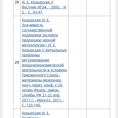
28
И. Е. Козырская //
Вестник ИГЭА. - 2000. - N
2. - С. 43-47.
Козырская И. Е.
Значимость
государственной
поддержки экспорта
продукции черной
металлургии / И. Е.
Козырская // Актуальные
проблемы
регулирования
29
внешнеэкономической
деятельности в условиях
Таможенного Союза :
материалы междунар.
науч.-практ. конф. к 20-
летию Федер. тамож.
службы РФ 21-22 апр.
2011 г. - Иркутск, 2011. -
С. 133-140.
Козырская И. Е.
Проблемы