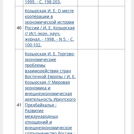
1999. - С. 198-203.
Козырская И. Е. О месте
кооперации в
экономической истории
40
России / И. Е. Козырская
// Ист.-экон. науч.
журнал. - 1998. - N 5. - С.
100-102.
Козырская И. Е. Торгово-
экономические
проблемы
взаимодействия стран
Восточной Европы / И. Е.
Козырская // Мировая
экономика и
внешнеэкономическая
деятельность Иркутского
41
Предбайкалья :
Развитие
международных
отношений и
внешнеэкономическое
сотрудничество России :