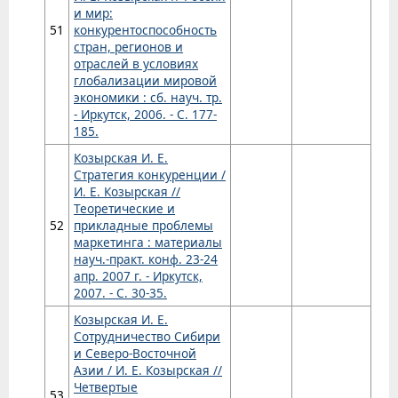
и мир:
51
конкурентоспособность
стран, регионов и
отраслей в условиях
глобализации мировой
экономики : сб. науч. тр.
- Иркутск, 2006. - С. 177-
185.
Козырская И. Е.
Стратегия конкуренции /
И. Е. Козырская //
Теоретические и
52
прикладные проблемы
маркетинга : материалы
науч.-практ. конф. 23-24
апр. 2007 г. - Иркутск,
2007. - С. 30-35.
Козырская И. Е.
Сотрудничество Сибири
и Северо-Восточной
Азии / И. Е. Козырская //
Четвертые
53