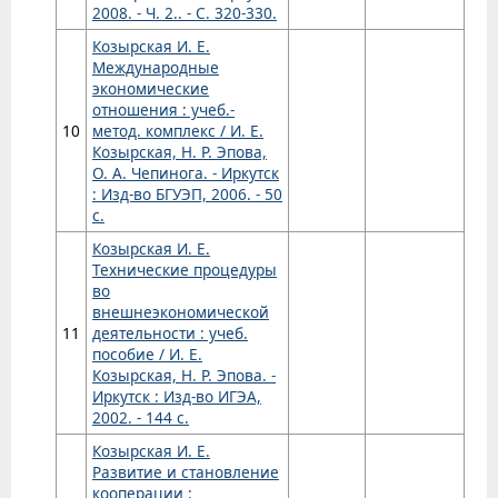
2008. - Ч. 2.. - С. 320-330.
Козырская И. Е.
Международные
экономические
отношения : учеб.-
10
метод. комплекс / И. Е.
Козырская, Н. Р. Эпова,
О. А. Чепинога. - Иркутск
: Изд-во БГУЭП, 2006. - 50
с.
Козырская И. Е.
Технические процедуры
во
внешнеэкономической
11
деятельности : учеб.
пособие / И. Е.
Козырская, Н. Р. Эпова. -
Иркутск : Изд-во ИГЭА,
2002. - 144 с.
Козырская И. Е.
Развитие и становление
кооперации :