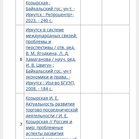
Козырская ;
Байкальский гос. ун-т. -
Иркутск : Репроцентр+,
2023. - 240 с.
Иркутск в системе
международных связей:
проблемы и
перспективы / отв. ред.
В. М. Ягодкина, Л. Д.
6
Хамаганова / науч. ред.
И. В. Цвигун ;
Байкальский гос. ун-т
экономики и права. -
Иркутск : Изд-во БГУЭП,
2008. - 184 с.
Козырская И. Е.
Актуальность развития
торгово-посреднической
деятельности / И. Е.
Козырская // Россия и
7
мир: проблемные
аспекты развития