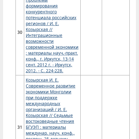
формирования
конкурентного
потенциала российских
регионов / И. Е.
Козырская //
30
Интеграционные
возможности
современной экономики
: материалы науч.-практ.
конф., г. Иркутск, 13-14
сент. 2012 г. - Иркутск,
2012. - С. 224-228.
Козырская И. Е.
Современное развитие
экономики Монголии
при поддержке
международных
организаций / И. Е.
Козырская // Седьмые
востоковедные чтения
31
БГУЭП : материалы
междунар. науч. конф.,
посвящ. 25-летнему