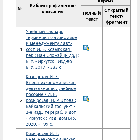
версия
Библиографическое
№
Открытый
описание
Полный
текст/
текст
фрагмент
Учебный словарь
терминов по экономике
и менеджменту / авт.-
1
сост. И. Е. Козырская ;
пер.: Ван Сяомэй [и др.] ;
БГУ. - Иркутск : Изд-во
БГУ, 2017. - 333 с.
Козырская И. Е.
Внешнеэкономическая
деятельность : учебное
пособие / И. Е.
2
Козырская, Н. Р. Эпова ;
Байкальский гос. ун-т. -
2-е изд., перераб. и доп.
- Иркутск : Изд. дом БГУ,
2020. - 199 с.
Козырская И. Е.
Внешнеэкономическая