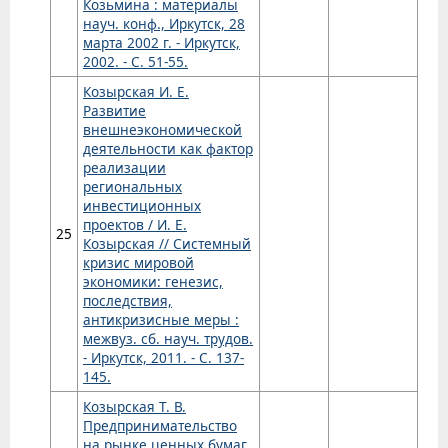
Козьмина : материалы
науч. конф., Иркутск, 28
марта 2002 г. - Иркутск,
2002. - С. 51-55.
Козырская И. Е.
Развитие
внешнеэкономической
деятельности как фактор
реализации
региональных
инвестиционных
проектов / И. Е.
25
Козырская // Системный
кризис мировой
экономики: генезис,
последствия,
антикризисные меры :
межвуз. сб. науч. трудов.
- Иркутск, 2011. - С. 137-
145.
Козырская Т. В.
Предпринимательство
на рынке ценных бумаг