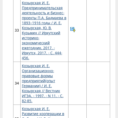
Козырская И. Е.
Предпринимательская
деятельность и бизнес-
проекты П.А. Бадмаева в
1893–1916 годы / И. Е.
Козырская, Ю. В.
33
Кузьмин // Иркутский
историко-
экономический
ежегодник. 2017. -
Иркутск, 2017. - С. 444-
456.
Козырская И. Е.
Организационно-
правовые формы
предприятий(опыт
34
Германии) / И. Е.
Козырская // Вестник
ИГЭА. - 1997. - N 11. - С.
82-85.
Козырская И. Е.
Развитие кооперации в