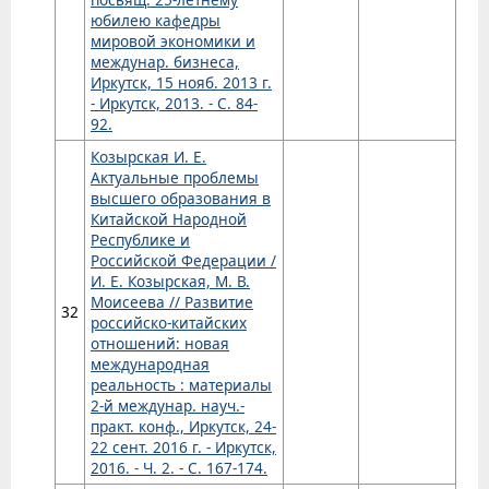
юбилею кафедры
мировой экономики и
междунар. бизнеса,
Иркутск, 15 нояб. 2013 г.
- Иркутск, 2013. - С. 84-
92.
Козырская И. Е.
Актуальные проблемы
высшего образования в
Китайской Народной
Республике и
Российской Федерации /
И. Е. Козырская, М. В.
Моисеева // Развитие
32
российско-китайских
отношений: новая
международная
реальность : материалы
2-й междунар. науч.-
практ. конф., Иркутск, 24-
22 сент. 2016 г. - Иркутск,
2016. - Ч. 2. - С. 167-174.