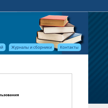
ий
Журналы и сборники
Контакты
льзования