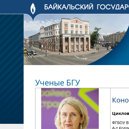
Ученые БГУ
Коно
Циклов
ФГБОУ В
ф-т Кол