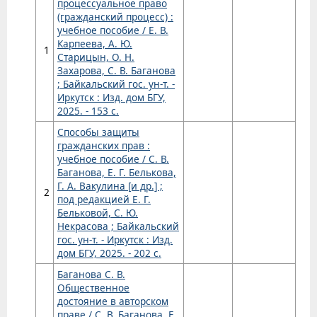
процессуальное право
(гражданский процесс) :
учебное пособие / Е. В.
Карпеева, А. Ю.
1
Старицын, О. Н.
Захарова, С. В. Баганова
; Байкальский гос. ун-т. -
Иркутск : Изд. дом БГУ,
2025. - 153 с.
Способы защиты
гражданских прав :
учебное пособие / С. В.
Баганова, Е. Г. Белькова,
Г. А. Вакулина [и др.] ;
2
под редакцией Е. Г.
Бельковой, С. Ю.
Некрасова ; Байкальский
гос. ун-т. - Иркутск : Изд.
дом БГУ, 2025. - 202 с.
Баганова С. В.
Общественное
достояние в авторском
праве / С. В. Баганова, Е.