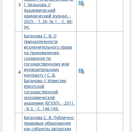
3
Г. Белькова //
Академический
юридический журнал. -
2025. - Т. 26, № 1. - С. 86-
94.
Баганова С. В. О
принадлежности
исключительного права
на произведение,
созданное по
государственному или
муниципальному
4
контракту / С. В.
Баганова // Известия
Иркутской
государственной
экономической
академии (БГУЭП). - 2011.
- N 3. - С. 146-149.
Баганова С. В. Публично-
правовые образования
как субъекты авторских