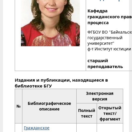
Кафедра
гражданского прав
процесса
ФГБОУ ВО "Байкальс
государственный
университет"
ф-т Институт юстиции
старший
преподаватель
Издания и публикации, находящиеся в
библиотеке БГУ
Электронная
версия
Библиографическое
№
Открытый
описание
Полный
текст/
текст
фрагмент
Гражданское