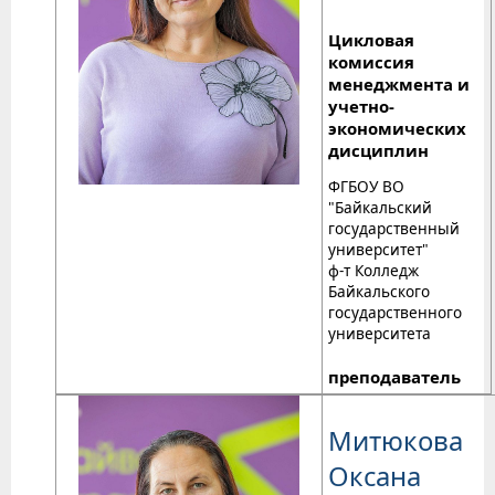
Цикловая
комиссия
менеджмента и
учетно-
экономических
дисциплин
ФГБОУ ВО
"Байкальский
государственный
университет"
ф-т Колледж
Байкальского
государственного
университета
преподаватель
Митюкова
Оксана