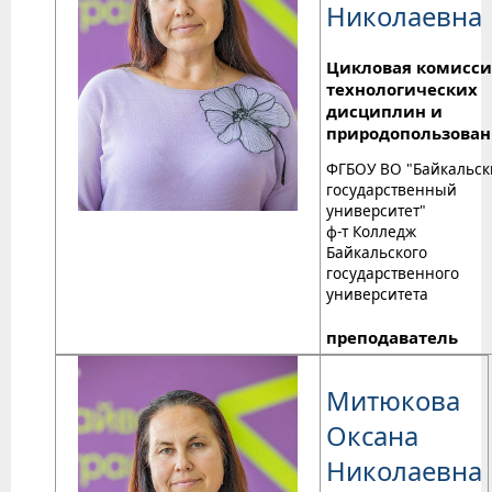
Николаевна
Цикловая комисси
технологических
дисциплин и
природопользова
ФГБОУ ВО "Байкальс
государственный
университет"
ф-т Колледж
Байкальского
государственного
университета
преподаватель
Митюкова
Оксана
Николаевна