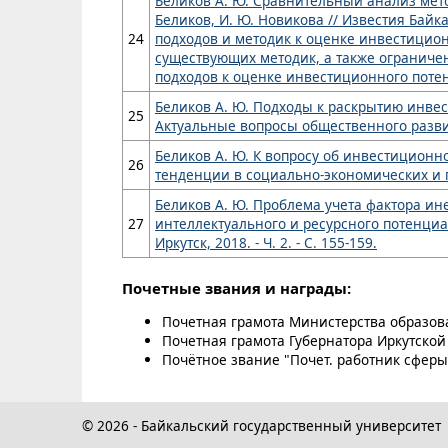
Беликов А. Ю. Сравнительный анализ мет
Беликов, И. Ю. Новикова // Известия Байкал
24
подходов и методик к оценке инвестицио
существующих методик, а также ограниче
подходов к оценке инвестиционного поте
Беликов А. Ю. Подходы к раскрытию инвес
25
Актуальные вопросы общественного развития
Беликов А. Ю. К вопросу об инвестиционн
26
тенденции в социально-экономических и гума
Беликов А. Ю. Проблема учета фактора ине
27
интеллектуального и ресурсного потенциала 
Иркутск, 2018. - Ч. 2. - С. 155-159.
Почетные звания и награды:
Почетная грамота Министерства образова
Почетная грамота Губернатора Иркутской 
Почётное звание "Почет. работник сферы 
© 2026 - Байкальский государственный университет