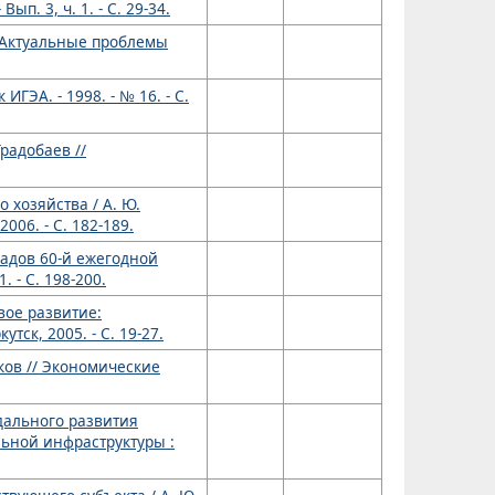
ып. 3, ч. 1. - С. 29-34.
// Актуальные проблемы
ГЭА. - 1998. - № 16. - С.
радобаев //
 хозяйства / А. Ю.
006. - С. 182-189.
ладов 60-й ежегодной
 - С. 198-200.
вое развитие:
тск, 2005. - С. 19-27.
ков // Экономические
дального развития
ьной инфраструктуры :