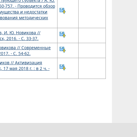
вующего субъекта / А. Ю.
750-757. - Проводится обзор
мущества и недостатки
твования методических
 И. Ю. Новикова //
 2016. - С. 33-37.
Новикова // Современные
17. - С. 54-62.
иков // Активизация
7 мая 2018 г. : в 2 ч. -