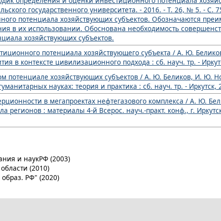
одик определения и оценки инвестиционного потенциала хозяйст
ьского государственного университета. - 2016. - Т. 26, № 5. - С. 
нного потенциала хозяйствующих субъектов. Обозначаются преи
ния в их использовании. Обоснована необходимость совершенс
нциала хозяйствующих субъектов.
тиционного потенциала хозяйствующего субъекта / А. Ю. Беликов,
 в контексте цивилизационного подхода : сб. науч. тр. - Иркутск,
ом потенциале хозяйствующих субъектов / А. Ю. Беликов, И. Ю. 
нитарных науках: теория и практика : сб. науч. тр. - Иркутск, 20
рционности в мегапроектах нефтегазового комплекса / А. Ю. Бел
регионов : материалы 4-й Всерос. науч.-практ. конф., г. Иркутск, 1
ния и наукРФ (2003)
области (2010)
образ. РФ" (2020)