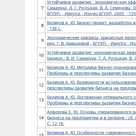
Устойчивое развитие : экономическая эффек
7
Самаруха, Д. Г. Русецкая, В. Д. Семенова, О
БГУЭП. - Иркутск : Изд-во БГУЭП, 2005. - 125
Беликов А. Ю. Бизнес-проект: разработка и 
8
- 138 с.
Экономические кризисы, кризисные явления 
9
ред. Г. В. Давыдовой ; БГУЭП. - Иркутск : Из
Устойчивое развитие: экономическая эффек
10
[редкол.: В. И. Самаруха, Г. Д. Русецкая, В. 
Беликов А. Ю. Методика бизнес-планирован
11
Проблемы и перспективы развития бизнеса на 
Беликов А. Ю. Возможности использования
12
перспективы развития бизнеса на предприятии
Беликов А. Ю. Достижение оптимального з
13
Проблемы и перспективы развития бизнеса на 
Алферова Е. Ю. Основы спиралевидного ра
14
бизнеса на предприятии и в регионе : сб. нау
С. 12-18.
Беликов А. Ю. Особенности современного 
15