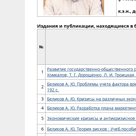
к.э.н., 
Издания и публикации, находящиеся в 
№
Развитие государственно-общественного р
1
Хомкалов, Т. Г. Дорошенко, Л. И. Троицкая, Г
Беликов А. Ю. Проблемы учета фактора врем
2
192 с.
3
Беликов А. Ю. Кризисы на различных эконом
4
Беликов А. Ю. Разработка плана маркетинга 
5
Экономические кризисы и антикризисное упра
6
Беликов А. Ю. Теория рисков : Учеб.пособие 