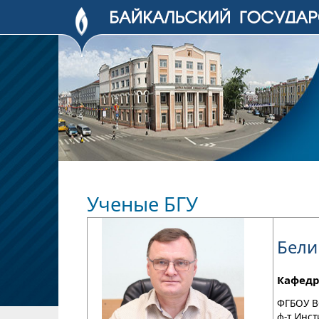
Ученые БГУ
Бели
Кафедр
ФГБОУ В
ф-т Инст