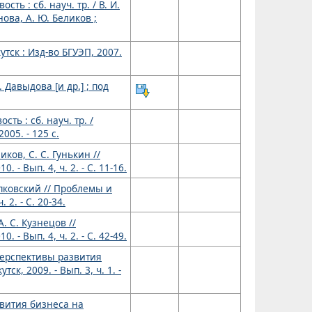
ь : сб. науч. тр. / В. И.
нова, А. Ю. Беликов ;
утск : Изд-во БГУЭП, 2007.
Давыдова [и др.] ; под
ь : сб. науч. тр. /
2005. - 125 с.
ов, С. С. Гунькин //
- Вып. 4, ч. 2. - С. 11-16.
пковский // Проблемы и
 2. - С. 20-34.
 С. Кузнецов //
- Вып. 4, ч. 2. - С. 42-49.
перспективы развития
ск, 2009. - Вып. 3, ч. 1. -
звития бизнеса на