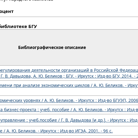
доцент
библиотеке БГУ
Библиографическое описание
егулирования деятельности организаций в Российской Федерации 
. В. Давыдова, А. Ю. Беликов ; БГУ. - Иркутск : Изд-во БГУ, 2014. - 
ени при анализе экономических циклов / А. Ю. Беликов. - Иркутс
ических уровнях / А. Ю. Беликов. - Иркутск : Изд-во БГУЭП, 2006.
бизнес-проекта : учеб. пособие / А. Ю. Беликов. - Иркутск : Изд-во
вление : учеб.пособие / Г. В. Давыдова [и др.]. - Иркутск : Изд-в
/ А. Ю. Беликов. - Иркутск : Изд-во ИГЭА, 2001. - 96 с.