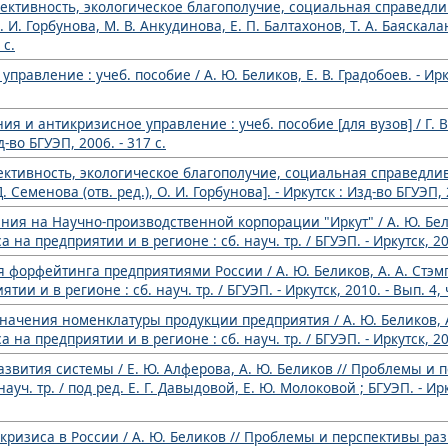
тивность, экологическое благополучие, социальная справедливост
. И. Горбунова, М. В. Анкудинова, Е. П. Балтахонов, Т. А. Баяскала
 с.
управление : учеб. пособие / А. Ю. Беликов, Е. В. Градобоев. - Ирк
и антикризисное управление : учеб. пособие [для вузов] / Г. В. 
д-во БГУЭП, 2006. - 317 с.
тивность, экологическое благополучие, социальная справедливост
Д. Семенова (отв. ред.), О. И. Горбунова]. - Иркутск : Изд-во БГУЭП, 
ия на Научно-производственной корпорации "Иркут" / А. Ю. Белик
предприятии и в регионе : сб. науч. тр. / БГУЭП. - Иркутск, 2010. 
 форфейтинга предприятиями России / А. Ю. Беликов, А. А. Стэм
 и в регионе : сб. науч. тр. / БГУЭП. - Иркутск, 2010. - Вып. 4, ч.
начения номенклатуры продукции предприятия / А. Ю. Беликов, А.
предприятии и в регионе : сб. науч. тр. / БГУЭП. - Иркутск, 2010. 
звития системы / Е. Ю. Алферова, А. Ю. Беликов // Проблемы и 
ч. тр. / под ред. Е. Г. Давыдовой, Е. Ю. Молоковой ; БГУЭП. - Иркут
кризиса в России / А. Ю. Беликов // Проблемы и перспективы ра