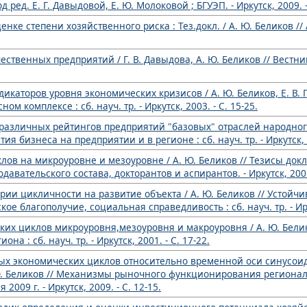
д ред. Е. Г. Давыдовой, Е. Ю. Молоковой ; БГУЭП. - Иркутск, 2009. - В
енке степени хозяйственного риска : Тез.докл. / А. Ю. Беликов 
твенных предприятий / Г. В. Давыдова, А. Ю. Беликов // Вестник И
икаторов уровня экономических кризисов / А. Ю. Беликов, Е. В. Г
комплексе : сб. науч. тр. - Иркутск, 2003. - С. 15-25.
 различных рейтингов предприятий "базовых" отраслей народного
 бизнеса на предприятии и в регионе : сб. науч. тр. - Иркутск, 2
лов на микроуровне и мезоуровне / А. Ю. Беликов // Тезисы док
вательского состава, докторантов и аспирантов. - Иркутск, 2001.
ии цикличности на развитие объекта / А. Ю. Беликов // Устойчи
е благополучие, социальная справедливость : сб. науч. тр. - Ирку
их циклов микроуровня,мезоуровня и макроуровня / А. Ю. Бели
 : сб. науч. тр. - Иркутск, 2001. - С. 17-22.
ных экономических циклов относительно временной оси синусои
Ю. Беликов // Механизмы рыночного функционирования регионал
2009 г. - Иркутск, 2009. - С. 12-15.