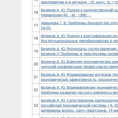
предприятии и в регионе : сб. науч. тр. / по
Беликов А. Ю. Подход к количественной оц
16
управления-96. - М., 1996. - .
Давыдова Г. В. Проблемы банкротства отечес
17
54-59.
Беликов А. Ю. Подход к классификации инд
18
Институциональные преобразования в лесном 
Беликов А. Ю. Результаты соспоставления
19
Беликов // Проблемы и перспективы развития
Беликов А. Ю. Влияние экономических цик
20
научной конференции профессорско-препода
Беликов А. Ю. Формирование взглядов теор
21
экономическая эффективность, экологическо
Беликов А. Ю. Взаимовлияние экономическ
22
проблемы развития лесного комплекса региона
Беликов А. Ю. Сопоставление краткосроч
23
российской экономической системы / А. 
материалы всерос. науч.-практ.конф. 14 мая 