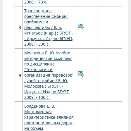
2000. - 73 с.
Транспортное
обеспечение Сибири:
проблемы и
3
перспективы / В. Б.
Игнатьев [и др.] ; БГУЭП.
- Иркутск : Изд-во БГУЭП,
2006. - 306 с.
Молокова Е. Ю. Учебно-
методический комплекс
по дисциплине
"Технология и
4
организация перевозок"
: учеб. пособие / Е. Ю.
Молокова ; БГУЭП. -
Иркутск : Изд-во БГУЭП,
2009. - 106 с.
Болданова Е. В.
Многомерная
характеристика влияния
плотности лесных дорог
на объем