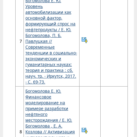
Богомолова Е. Ю.
Уровень
автомобилизации как
основной фактор,
формирующий спрос на
нефтепродукты / Е. Ю.
Богомолова, П. Б.
7
Павлуцкая //
Современные
тенденции в социально-
экономических и
гуманитарных науках:
теория и практика : сб.
науч. тр. - Иркутск, 2017.
- С. 69-73.
Богомолова Е. Ю.
Финансовое
моделирование на
примере разработки
нефтяного
месторождения / Е. Ю.
Богомолова , Е. А.
8
Козлова // Активизация