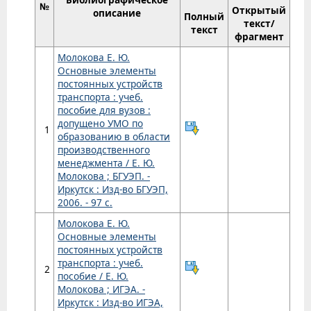
№
Открытый
описание
Полный
текст/
текст
фрагмент
Молокова Е. Ю.
Основные элементы
постоянных устройств
транспорта : учеб.
пособие для вузов :
допущено УМО по
1
образованию в области
производственного
менеджмента / Е. Ю.
Молокова ; БГУЭП. -
Иркутск : Изд-во БГУЭП,
2006. - 97 с.
Молокова Е. Ю.
Основные элементы
постоянных устройств
транспорта : учеб.
2
пособие / Е. Ю.
Молокова ; ИГЭА. -
Иркутск : Изд-во ИГЭА,