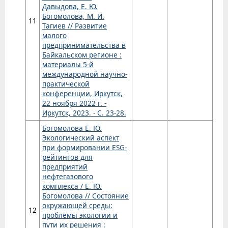
Давыдова, Е. Ю.
Богомолова, М. И.
11
Тагиев // Развитие
малого
предпринимательства в
Байкальском регионе :
материалы 5-й
международной научно-
практической
конференции, Иркутск,
22 ноября 2022 г. -
Иркутск, 2023. - С. 23-28.
Богомолова Е. Ю.
Экологический аспект
при формировании ESG-
рейтингов для
предприятий
нефтегазового
комплекса / Е. Ю.
Богомолова // Состояние
окружающей среды:
12
проблемы экологии и
пути их решения :