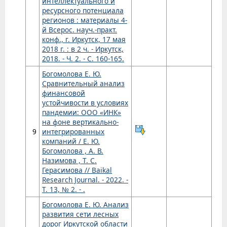
интеллектуального и
ресурсного потенциала
регионов : материалы 4-
й Всерос. науч.-практ.
конф., г. Иркутск, 17 мая
2018 г. : в 2 ч. - Иркутск,
2018. - Ч. 2. - С. 160-165.
Богомолова Е. Ю.
Сравнительный анализ
финансовой
устойчивости в условиях
пандемии: ООО «ИНК»
на фоне вертикально-
9
интегрированных
компаний / Е. Ю.
Богомолова , А. В.
Назимова , Т. С.
Герасимова // Baikal
Research Journal. - 2022. -
Т. 13, № 2. - .
Богомолова Е. Ю. Анализ
развития сети лесных
дорог Иркутской области