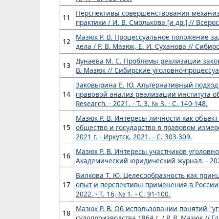
Перспективы совершенствования механизм
11
практики / И. В. Смолькова [и др.] // Всеро
Мазюк Р. В. Процессуальное положение з
12
дела / Р. В. Мазюк, Е. И. Суханова // Сиби
Дунаева М. С. Проблемы реализации закон
13
В. Мазюк // Сибирские уголовно-процессуал
Заковырина Е. Ю. Альтернативный подход
14
правовой анализ реализации института обви
Research. - 2021. - Т. 3, № 3. - С. 140-148.
Мазюк Р. В. Интересы личности как объект
15
общество и государство в правовом изме
2021 г. - Иркутск, 2021. - С. 303-309.
Мазюк Р. В. Интересы участников уголовно
16
Академический юридический журнал. - 2021. 
Вилкова Т. Ю. Целесообразность как при
17
опыт и перспективы применения в России /
2022. - Т. 16, № 1. - С. 91-100.
Мазюк Р. В. Об использовании понятий "у
18
судопроизводства 1864 г. / Р. В. Мазюк // Гл