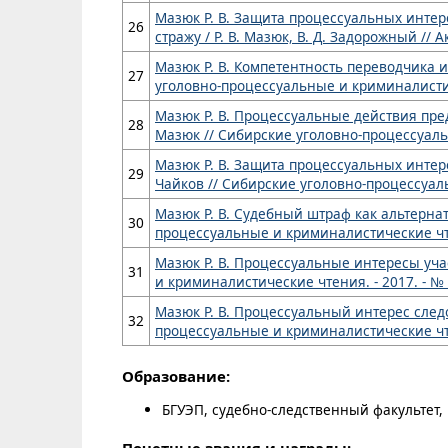
Мазюк Р. В. Защита процессуальных инте
26
стражу / Р. В. Мазюк, В. Д. Задорожный // 
Мазюк Р. В. Компетентность переводчика и 
27
уголовно-процессуальные и криминалистичес
Мазюк Р. В. Процессуальные действия пред
28
Мазюк // Сибирские уголовно-процессуальны
Мазюк Р. В. Защита процессуальных интере
29
Чайков // Сибирские уголовно-процессуальн
Мазюк Р. В. Судебный штраф как альтернат
30
процессуальные и криминалистические чтени
Мазюк Р. В. Процессуальные интересы уча
31
и криминалистические чтения. - 2017. - № 4.
Мазюк Р. В. Процессуальный интерес следо
32
процессуальные и криминалистические чтения 
Образование:
БГУЭП, судебно-следственный факультет,