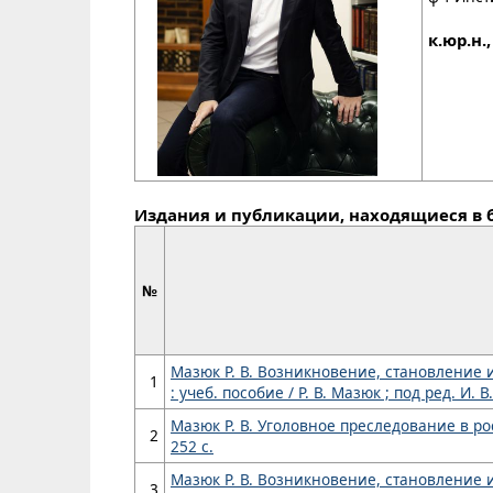
к.юр.н.
Издания и публикации, находящиеся в 
№
Мазюк Р. В. Возникновение, становление 
1
: учеб. пособие / Р. В. Мазюк ; под ред. И. В
Мазюк Р. В. Уголовное преследование в рос
2
252 с.
Мазюк Р. В. Возникновение, становление 
3