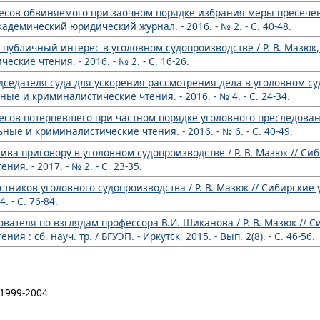
ресов обвиняемого при заочном порядке избрания меры пресече
Академический юридический журнал. - 2016. - № 2. - С. 40-48.
публичный интерес в уголовном судопроизводстве / Р. В. Мазюк, Р
кие чтения. - 2016. - № 2. - С. 16-26.
седателя суда для ускорения рассмотрения дела в уголовном судо
е и криминалистические чтения. - 2016. - № 4. - С. 24-34.
сов потерпевшего при частном порядке уголовного преследования 
ые и криминалистические чтения. - 2016. - № 6. - С. 40-49.
ива приговору в уголовном судопроизводстве / Р. В. Мазюк // Си
я. - 2017. - № 2. - С. 23-35.
стников уголовного судопроизводства / Р. В. Мазюк // Сибирские
 - С. 76-84.
вателя по взглядам профессора В.И. Шиканова / Р. В. Мазюк // С
: сб. науч. тр. / БГУЭП. - Иркутск, 2015. - Вып. 2(8). - С. 46-56.
 1999-2004