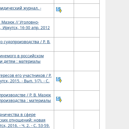
юридический журнал. -
 Мазюк // Уголовно-
Иркутск, 16-30 апр. 2012
судопроизводства / Р. В.
винемого в российском
 и детям : материалы
ресов его участников / Р.
к, 2015. - Вып. 1(7). - С.
оизводстве / Р. В. Мазюк
производства : материалы
дничества в сфере
йских отношений: новая
 2016. - Ч. 2. - С. 53-59.