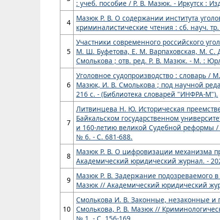
: учеб. пособие / Р. В. Мазюк. - Иркутск : Из
Мазюк Р. В. О содержании института уголо
4
криминалистические чтения : сб. науч. тр. - 
Участники современного российского уголо
5
М. Ш. Буфетова, Е. М. Варпаховская, М. С. Д
Смолькова ; отв. ред. Р. В. Мазюк. - М. : Ю
Уголовное судопроизводство : словарь / М. 
6
Мазюк, И. В. Смолькова ; под научной реда
216 с. - (Библиотека словарей "ИНФРА-М").
Литвинцева Н. Ю. Историческая преемстве
Байкальском государственном университе
7
и 160-летию великой Судебной реформы / Н
№ 6. - С. 681-688.
Мазюк Р. В. О цифровизации механизма пр
8
Академический юридический журнал. - 2024. 
Мазюк Р. В. Задержание подозреваемого в 
9
Мазюк // Академический юридический журнал.
Смолькова И. В. Законные, незаконные и 
10
Смолькова, Р. В. Мазюк // Криминологическ
№ 1. - С. 156-169.