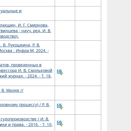
ссуальные и
алакшин, И. Г. Смирнова,
винцева ; науч. ред. И. В.
зводство).
 В. Лукошкина, Р. В.
осква : Инфра-М, 2024. -
татов, проведенных в
фессора И. В. Смольковой
 журнал. - 2024. - Т. 18,
В. Мазюк //
овному процессу) / Р. В.
удопроизводстве / И. В.
 и права. - 2016. - Т. 10,