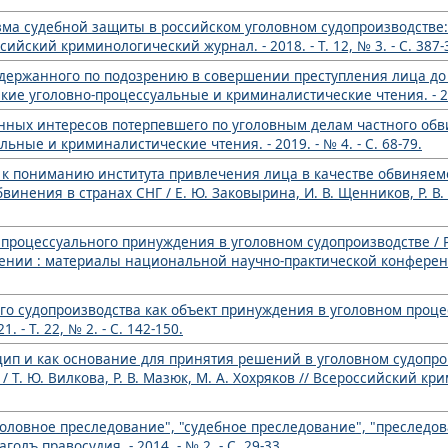
а судебной защиты в российском уголовном судопроизводстве:
ссийский криминологический журнал. - 2018. - Т. 12, № 3. - С. 387-
адержанного по подозрению в совершении преступления лица до
рские уголовно-процессуальные и криминалистические чтения. - 201
ных интересов потерпевшего по уголовным делам частного обвин
ьные и криминалистические чтения. - 2019. - № 4. - С. 68-79.
 к пониманию института привлечения лица в качестве обвиняем
нения в странах СНГ / Е. Ю. Заковырина, И. В. Щенников, Р. В. 
 процессуального принуждения в уголовном судопроизводстве / Р.
рении : материалы национальной научно-практической конференц
го судопроизводства как объект принуждения в уголовном процесс
- Т. 22, № 2. - С. 142-150.
нцип и как основание для принятия решений в уголовном судопр
 Т. Ю. Вилкова, Р. В. Мазюк, М. А. Хохряков // Всероссийский кр
головное преследование", "судебное преследование", "преследов
аголъ правосудия. - 2014. - № 2. - С. 29-33.