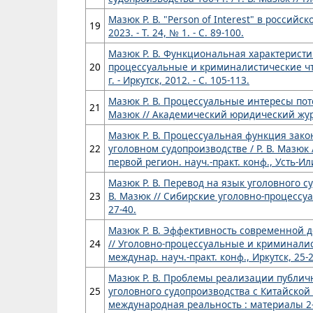
Мазюк Р. В. "Person of Interest" в россий
19
2023. - Т. 24, № 1. - С. 89-100.
Мазюк Р. В. Функциональная характеристик
20
процессуальные и криминалистические чте
г. - Иркутск, 2012. - С. 105-113.
Мазюк Р. В. Процессуальные интересы пот
21
Мазюк // Академический юридический журнал
Мазюк Р. В. Процессуальная функция зак
22
уголовном судопроизводстве / Р. В. Мазю
первой регион. науч.-практ. конф., Усть-Илим
Мазюк Р. В. Перевод на язык уголовного с
23
В. Мазюк // Сибирские уголовно-процессуаль
27-40.
Мазюк Р. В. Эффективность современной д
24
// Уголовно-процессуальные и криминали
междунар. науч.-практ. конф., Иркутск, 25-26
Мазюк Р. В. Проблемы реализации публич
25
уголовного судопроизводства с Китайской 
международная реальность : материалы 2-й ме