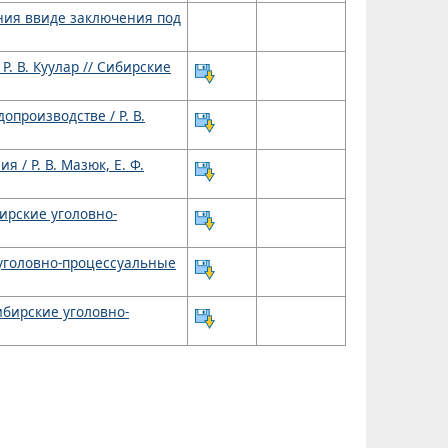
ния ввиде заключения под
. В. Куулар // Сибирские
производстве / Р. В.
/ Р. В. Мазюк, Е. Ф.
бирские уголовно-
 уголовно-процессуальные
ибирские уголовно-