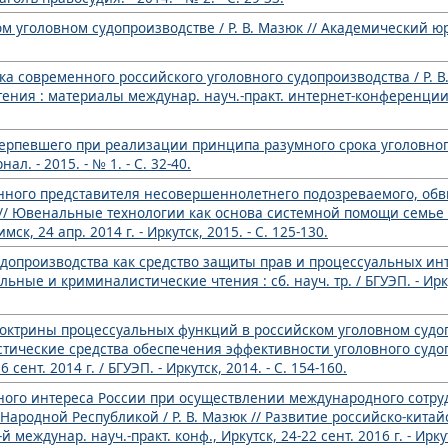
ском уголовном судопроизводстве / Р. В. Мазюк // Академический 
а современного российского уголовного судопроизводства / Р. В.
ния : материалы междунар. науч.-практ. интернет-конференции, 
ерпевшего при реализации принципа разумного срока уголовного 
. - 2015. - № 1. - С. 32-40.
онного представителя несовершеннолетнего подозреваемого, об
к // Ювенальные технологии как основа системной помощи семье
ск, 24 апр. 2014 г. - Иркутск, 2015. - С. 125-130.
удопроизводства как средство защиты прав и процессуальных инте
ные и криминалистические чтения : сб. науч. тр. / БГУЭП. - Иркутс
октрины процессуальных функций в российском уголовном судопр
стические средства обеспечения эффективности уголовного судо
 сент. 2014 г. / БГУЭП. - Иркутск, 2014. - С. 154-160.
ного интереса России при осуществлении международного сотру
Народной Республикой / Р. В. Мазюк // Развитие российско-кита
ждунар. науч.-практ. конф., Иркутск, 24-22 сент. 2016 г. - Иркутск,