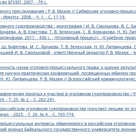
д-во БГУЭП, 2007. - 79 с.
вного преследования / Р. В. Мазюк // Сибирские уголовно-проце
Иркутск, 2008. - Ч. 1. - С. 11-19.
вного судопроизводства : монография / И. В. Смолькова, В. С. Б
унаева, А. В. Елистова, Т. В. Зеленская, С. В. Корнакова, Н. Ю. Лит
рлитинформ, 2017. - 436 с. - (Уголовный процесс). - (Судебное прои
Ш. Буфетова, М. С. Дунаева, Т. В. Зеленская, Н. Ю. Литвинцева, С.
кцией И. В. Смольковой ; ответственный редактор Р. В. Мазюк. - М
нность науки уголовно-процессуального права: к оценке резуль
те научно-практических конференций, посвященных юбилею про
. Ю. Литвинцева, Р. В. Мазюк // Всероссийский криминологический
ивлечения понятых к участию в уголовном судопроизводстве / Р. 
- Т. 25, № 2. - С. 282-291.
российском уголовном судопроизводстве (конспект лекции по угол
 - 2025. - Т. 26, № 4. - С. 765-774.
процессуальные интересы обвиняемого в российском уголовном с
ий журнал Байкальского государственного университета экономики