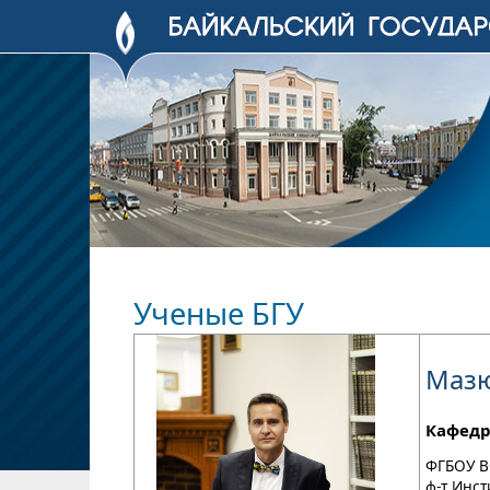
Ученые БГУ
Мазю
Кафедр
ФГБОУ В
ф-т Инс