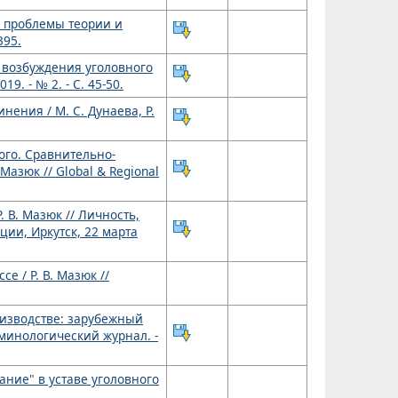
 проблемы теории и
395.
 возбуждения уголовного
9. - № 2. - С. 45-50.
ения / М. С. Дунаева, Р.
ого. Сравнительно-
Мазюк // Global & Regional
 В. Мазюк // Личность,
ии, Иркутск, 22 марта
е / Р. В. Мазюк //
оизводстве: зарубежный
иминологический журнал. -
ание" в уставе уголовного