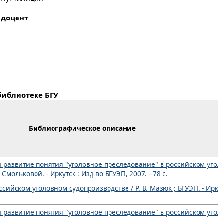
, доцент
библиотеке БГУ
Библиографическое описание
и развитие понятия "уголовное преследование" в российском уг
. Смольковой. - Иркутск : Изд-во БГУЭП, 2007. - 78 с.
сийском уголовном судопроизводстве / Р. В. Мазюк ; БГУЭП. - Ирку
и развитие понятия "уголовное преследование" в российском уг