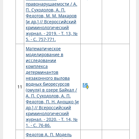
правонарушаемости / А.
П. Суходолов, А. П.
Федотов, М. М. Макаров
[и др.] // Всероссийский
криминологический
журнал. - 2019. - Т. 13, №
5. - С. 757-771.
Математическое
моделирование в
исследовании
комплекса
детерминантов
незаконного вылова
водных биоресурсов
11
(омуля) в озере Байкал /
А. П. Суходолов, А. П.
Федотов, П. Н. Аношко [и
др.] // Всероссийский
криминологический
журнал. - 2020. - Т. 14, №
1. - С. 76-86.
Федотов А. П. Модель