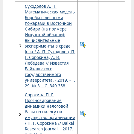
Суходолов А. П.
Математическая модель
борьбы с лесными
пожарами в Восточной
Сибири (на примере
Иркутской области):
вычислительные
7
эксперименты в среде
Julia / А. П. Суходолов, П.
Г. Сорокина, А. В.
Лебедева // Известия
Байкальского
государственного
университета. - 2019. - Т.
29, № 3. - С. 349-358.
Сорокина П. Г.
Прогнозирование
динамики налоговой
базы по налогу на
8
имущество организаций
/ П. Г. Сорокина // Baikal
Research Journal. - 2017. -