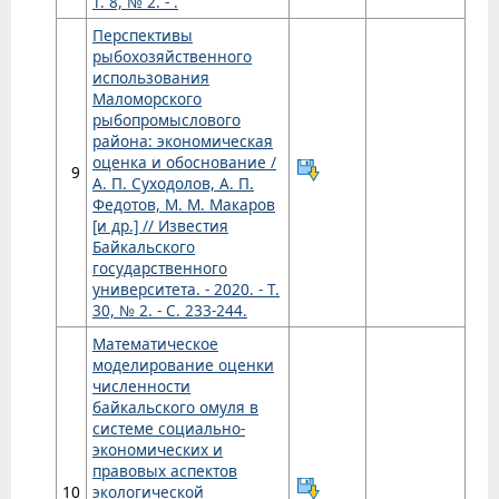
Т. 8, № 2. - .
Перспективы
рыбохозяйственного
использования
Маломорского
рыбопромыслового
района: экономическая
оценка и обоснование /
9
А. П. Суходолов, А. П.
Федотов, М. М. Макаров
[и др.] // Известия
Байкальского
государственного
университета. - 2020. - Т.
30, № 2. - С. 233-244.
Математическое
моделирование оценки
численности
байкальского омуля в
системе социально-
экономических и
правовых аспектов
10
экологической