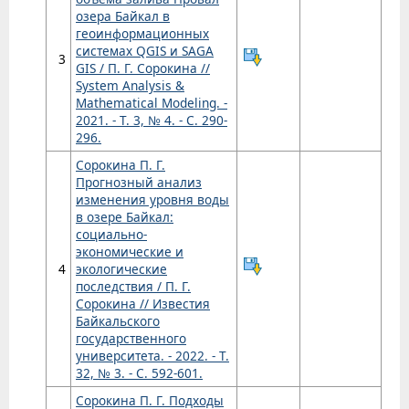
озера Байкал в
геоинформационных
системах QGIS и SAGA
3
GIS / П. Г. Сорокина //
System Analysis &
Mathematical Modeling. -
2021. - Т. 3, № 4. - С. 290-
296.
Сорокина П. Г.
Прогнозный анализ
изменения уровня воды
в озере Байкал:
cоциально-
экономические и
4
экологические
последствия / П. Г.
Сорокина // Известия
Байкальского
государственного
университета. - 2022. - Т.
32, № 3. - С. 592-601.
Сорокина П. Г. Подходы