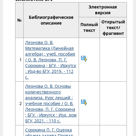
Электронная
версия
Библиографическое
№
Открытый
описание
Полный
текст/
текст
фрагмент
Леонова О. В.
Математика (Линейная
алгебра) : учеб. пособие
1
/ О. В. Леонова, П. Г.
Сорокина ; БГУ. - Иркутск
: Изд-во БГУ, 2019. - 112
с.
Леонова О. В. Основы
количественного
анализа. Курс лекций :
2
учебное пособие / О. В.
Леонова, П. Г. Сорокина
; БГУ. - Иркутск : Изд. дом
БГУ, 2021. - 110 с.
Сорокина П. Г. Оценка
объемa залива Провал