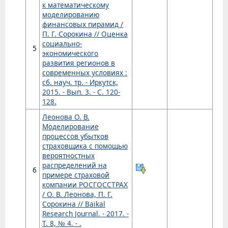
к математическому
моделированию
финансовых пирамид /
П. Г. Сорокина // Оценка
социально-
5
экономического
развития регионов в
современных условиях :
сб. науч. тр. - Иркутск,
2015. - Вып. 3. - С. 120-
128.
Леонова О. В.
Моделирование
процессов убытков
страховщика с помощью
вероятностных
распределений на
6
примере страховой
компании РОСГОССТРАХ
/ О. В. Леонова, П. Г.
Сорокина // Baikal
Research Journal. - 2017. -
Т. 8, № 4. - .