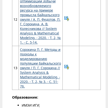
оптимизации добычи
вознобновляемого
ресурса на примере
промысла байкальского
12
омуля / А. П. Федотов, П.
Г. Сорокина, А. В.
Колесникова // System
Analysis & Mathematical
Modeling. - 2020. - Т. 2, №
1. - С. 5-14.
Сорокина П. Г. Методы и
подходы к
моделированию
популяции байкальского
13
омуля / П. Г. Сорокина //
System Analysis &
Mathematical Modeling. -
2020. - Т. 2, № 3. - С. 51-
76.
Образование:
ИМЭИ ИГУ(