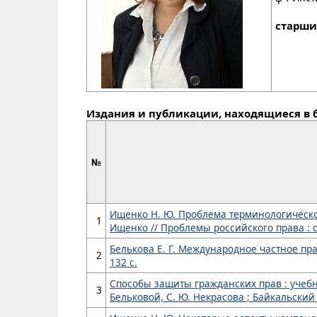
старши
Издания и публикации, находящиеся в 
№
Ищенко Н. Ю. Проблема терминологическо
1
Ищенко // Проблемы российского права : сб. н
Белькова Е. Г. Международное частное право 
2
132 с.
Способы защиты гражданских прав : учебное 
3
Бельковой, С. Ю. Некрасова ; Байкальский гос