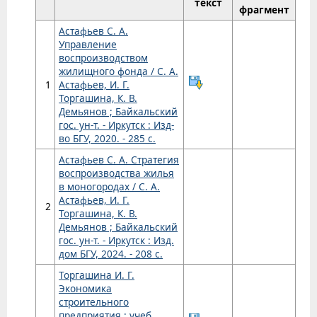
текст
фрагмент
Астафьев С. А.
Управление
воспроизводством
жилищного фонда / С. А.
1
Астафьев, И. Г.
Торгашина, К. В.
Демьянов ; Байкальский
гос. ун-т. - Иркутск : Изд-
во БГУ, 2020. - 285 с.
Астафьев С. А. Стратегия
воспроизводства жилья
в моногородах / С. А.
Астафьев, И. Г.
2
Торгашина, К. В.
Демьянов ; Байкальский
гос. ун-т. - Иркутск : Изд.
дом БГУ, 2024. - 208 с.
Торгашина И. Г.
Экономика
строительного
предприятия : учеб.