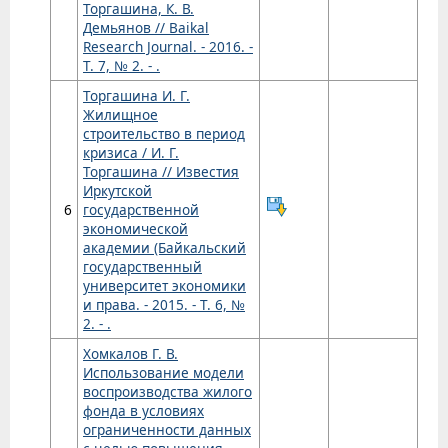
Торгашина, К. В.
Демьянов // Baikal
Research Journal. - 2016. -
Т. 7, № 2. - .
Торгашина И. Г.
Жилищное
строительство в период
кризиса / И. Г.
Торгашина // Известия
Иркутской
6
государственной
экономической
академии (Байкальский
государственный
университет экономики
и права. - 2015. - Т. 6, №
2. - .
Хомкалов Г. В.
Использование модели
воспроизводства жилого
фонда в условиях
ограниченности данных