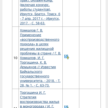
практ. онлайн-конф.
(включая конкурс.
работы студентов),
Иркутск, Братск, Томск, 6
- 7 апр. 2017 г. - Иркутск,
2017. - С. 58-63.
Хомкалов Г. В.
Применение
«воспроизводственного
подхода» в целях
решения жилищной
проблемы в стране / Г. В.
10
Хомкалов, И. Г.
Торгашина, К. В.
Демьянов // Известия
Байкальского
государственного
университета. - 2018. - Т.
28, № 1. - С. 63-73.
Торгашина И. Г.
Стратегия
воспроизводства жилья
в моногородах / И. Г.