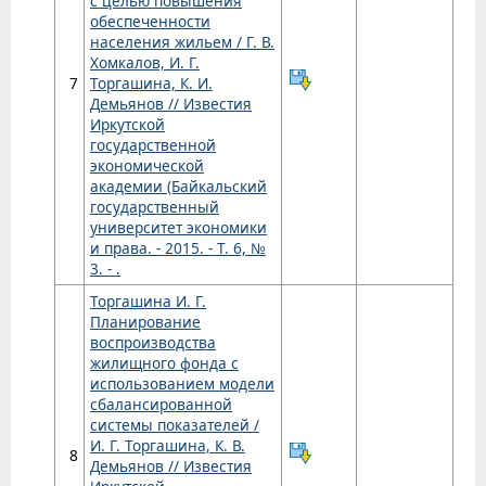
с целью повышения
обеспеченности
населения жильем / Г. В.
Хомкалов, И. Г.
7
Торгашина, К. И.
Демьянов // Известия
Иркутской
государственной
экономической
академии (Байкальский
государственный
университет экономики
и права. - 2015. - Т. 6, №
3. - .
Торгашина И. Г.
Планирование
воспроизводства
жилищного фонда с
использованием модели
сбалансированной
системы показателей /
И. Г. Торгашина, К. В.
8
Демьянов // Известия