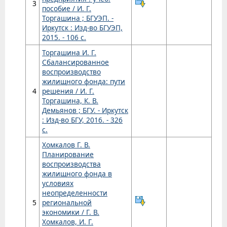
3
пособие / И. Г.
Торгашина ; БГУЭП. -
Иркутск : Изд-во БГУЭП,
2015. - 106 с.
Торгашина И. Г.
Сбалансированное
воспроизводство
жилищного фонда: пути
4
решения / И. Г.
Торгашина, К. В.
Демьянов ; БГУ. - Иркутск
: Изд-во БГУ, 2016. - 326
с.
Хомкалов Г. В.
Планирование
воспроизводства
жилищного фонда в
условиях
неопределенности
5
региональной
экономики / Г. В.
Хомкалов, И. Г.