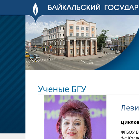
Ученые БГУ
Леви
Циклов
ФГБОУ В
ф-т Кол