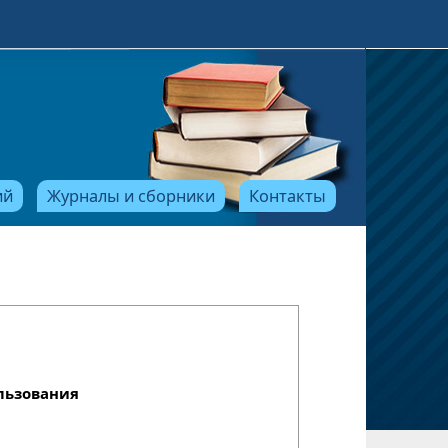
ий
Журналы и сборники
Контакты
льзования