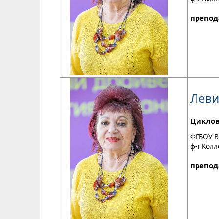
препод
Леви
Циклов
ФГБОУ В
ф-т Кол
препод