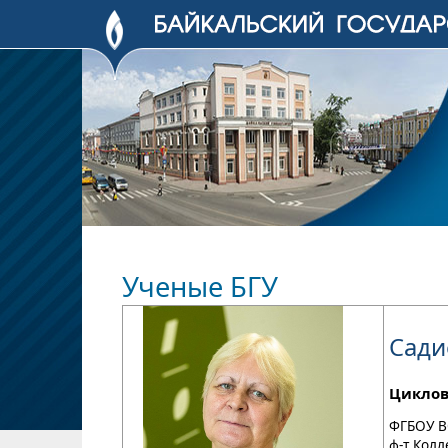
Ученые БГУ
Сади
Циклов
ФГБОУ В
ф-т Кол