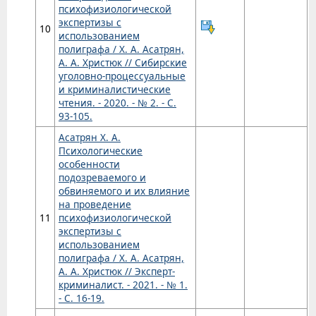
психофизиологической
экспертизы с
10
использованием
полиграфа / Х. А. Асатрян,
А. А. Христюк // Сибирские
уголовно-процессуальные
и криминалистические
чтения. - 2020. - № 2. - С.
93-105.
Асатрян Х. А.
Психологические
особенности
подозреваемого и
обвиняемого и их влияние
на проведение
11
психофизиологической
экспертизы с
использованием
полиграфа / Х. А. Асатрян,
А. А. Христюк // Эксперт-
криминалист. - 2021. - № 1.
- С. 16-19.