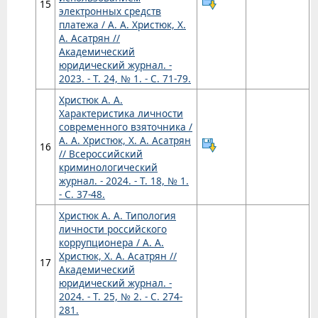
15
электронных средств
платежа / А. А. Христюк, Х.
А. Асатрян //
Академический
юридический журнал. -
2023. - Т. 24, № 1. - С. 71-79.
Христюк А. А.
Характеристика личности
современного взяточника /
А. А. Христюк, Х. А. Асатрян
16
// Всероссийский
криминологический
журнал. - 2024. - Т. 18, № 1.
- С. 37-48.
Христюк А. А. Типология
личности российского
коррупционера / А. А.
Христюк, Х. А. Асатрян //
17
Академический
юридический журнал. -
2024. - Т. 25, № 2. - С. 274-
281.