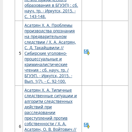
образования в БГУЭП) : сб.
науч. тр. - Иркутск, 2015. -
С. 143-148.
Асатрян Х. А. Проблемы
производства опознания
на предварительном
следствии / Х. А. Асатрян,
С. Д. Такайшвили //
5
Сибирские уголовно-
процессуальные и
криминалистические
чтения : сб. науч. тр. /
БГУЭП. - Иркутск, 2015. -
Вып. 1(7). - С. 92-100.
Асатрян Х. А. Типичные
следственные ситуации и
алгоритм следственных
действий при
расследовании
преступлений против
собственности / Х. А.
6
Асатрян, О. В. Войтович //