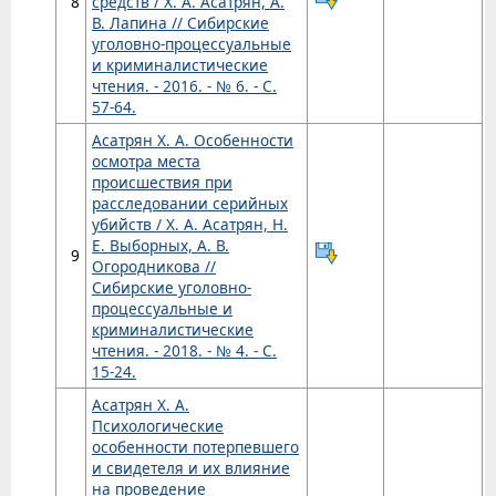
8
средств / Х. А. Асатрян, А.
В. Лапина // Сибирские
уголовно-процессуальные
и криминалистические
чтения. - 2016. - № 6. - С.
57-64.
Асатрян Х. А. Особенности
осмотра места
происшествия при
расследовании серийных
убийств / Х. А. Асатрян, Н.
Е. Выборных, А. В.
9
Огородникова //
Сибирские уголовно-
процессуальные и
криминалистические
чтения. - 2018. - № 4. - С.
15-24.
Асатрян Х. А.
Психологические
особенности потерпевшего
и свидетеля и их влияние
на проведение