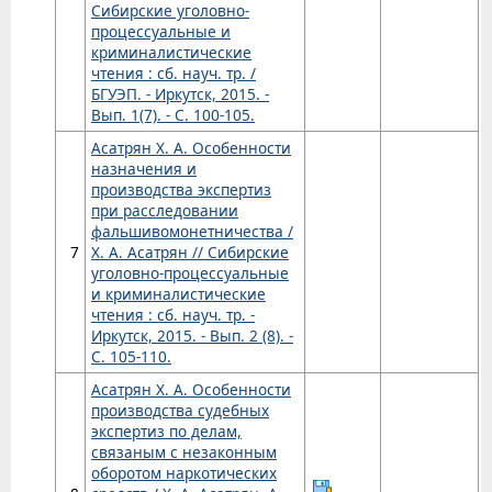
Сибирские уголовно-
процессуальные и
криминалистические
чтения : сб. науч. тр. /
БГУЭП. - Иркутск, 2015. -
Вып. 1(7). - С. 100-105.
Асатрян Х. А. Особенности
назначения и
производства экспертиз
при расследовании
фальшивомонетничества /
7
Х. А. Асатрян // Сибирские
уголовно-процессуальные
и криминалистические
чтения : сб. науч. тр. -
Иркутск, 2015. - Вып. 2 (8). -
С. 105-110.
Асатрян Х. А. Особенности
производства судебных
экспертиз по делам,
связаным с незаконным
оборотом наркотических