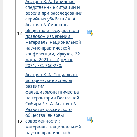
Асатрян Х. А. Типичные
следственные ситуации и
версии при расследовании
серийных убийств / Х. А.
Асатрян // Личность,
общество и государство в
12
правовом измерении :
материалы национальной
научно-практической
конференции, Иркутск, 22
марта 2021 г. - Иркутск,
2021. - С. 266-270.
Асатрян Х. А. Социально-
исторические аспекты
развития
фальшивомонетничества
на территории Восточной
Сибири / Х. А. Асатрян //
Развитие российского
общества: вызовы
13
современности :
материалы национальной
научно-практической