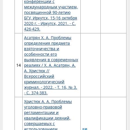
конференции с
международным участием,
посвященной 90-летию
БГУ, Иркутск, 15-16 октября
2020 г. - Иркутск, 2021. - С.
426-429.
Асатрян Х. А. Проблемы
определения предмета
взяточничества и
особенности его
выявления в современных
14
реалиях / Х. А. Асатрян, А.
А. Христюк //
Всероссийский
криминологический
журнал. - 2022. - Т. 16, № 3.
- С. 374-383.
Христюк А. А. Проблемы
уголовно-правовой
регламентации и
квалификации деяний,
совершаемых с
использованием