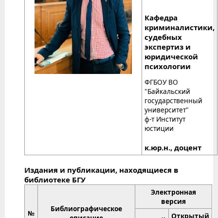
Кафедра
криминалистики,
судебных
экспертиз и
юридической
психологии
ФГБОУ ВО
"Байкальский
государственный
университет"
ф-т Институт
юстиции
к.юр.н., доцент
Издания и публикации, находящиеся в
библиотеке БГУ
Электронная
версия
Библиографическое
№
Открытый
описание