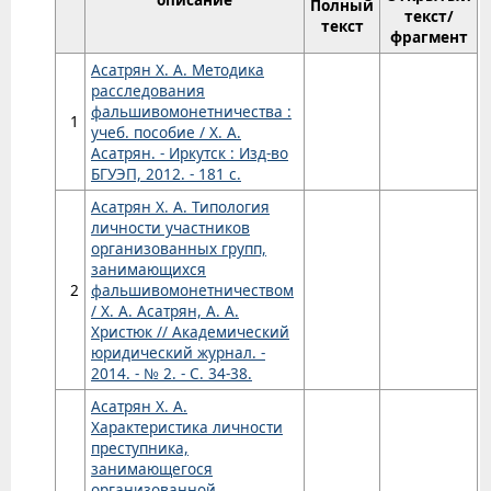
Полный
текст/
текст
фрагмент
Асатрян Х. А. Методика
расследования
фальшивомонетничества :
1
учеб. пособие / Х. А.
Асатрян. - Иркутск : Изд-во
БГУЭП, 2012. - 181 с.
Асатрян Х. А. Типология
личности участников
организованных групп,
занимающихся
2
фальшивомонетничеством
/ Х. А. Асатрян, А. А.
Христюк // Академический
юридический журнал. -
2014. - № 2. - С. 34-38.
Асатрян Х. А.
Характеристика личности
преступника,
занимающегося
организованной