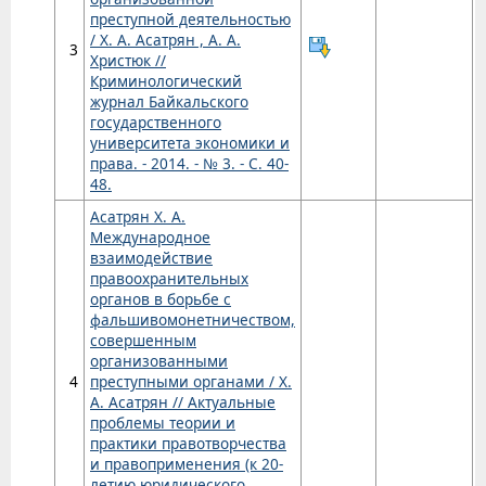
преступной деятельностью
/ Х. А. Асатрян , А. А.
3
Христюк //
Криминологический
журнал Байкальского
государственного
университета экономики и
права. - 2014. - № 3. - С. 40-
48.
Асатрян Х. А.
Международное
взаимодействие
правоохранительных
органов в борьбе с
фальшивомонетничеством,
совершенным
организованными
4
преступными органами / Х.
А. Асатрян // Актуальные
проблемы теории и
практики правотворчества
и правоприменения (к 20-
летию юридического