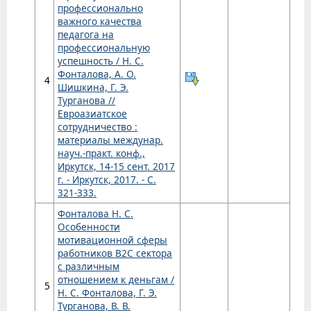
профессионально
важного качества
педагога на
профессиональную
успешность / Н. С.
Фонталова, А. О.
4
Шишкина, Г. Э.
Турганова //
Евроазиатское
сотрудничество :
материалы междунар.
науч.-практ. конф.,
Иркутск, 14-15 сент. 2017
г. - Иркутск, 2017. - С.
321-333.
Фонталова Н. С.
Особенности
мотивационной сферы
работников В2С сектора
с различным
отношением к деньгам /
5
Н. С. Фонталова, Г. Э.
Турганова, В. В.