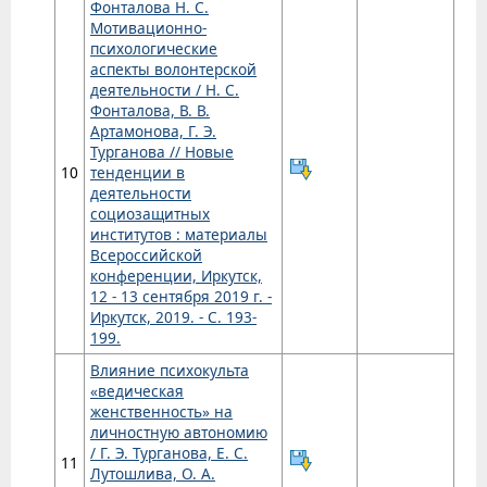
Фонталова Н. С.
Мотивационно-
психологические
аспекты волонтерской
деятельности / Н. С.
Фонталова, В. В.
Артамонова, Г. Э.
Турганова // Новые
10
тенденции в
деятельности
социозащитных
институтов : материалы
Всероссийской
конференции, Иркутск,
12 - 13 сентября 2019 г. -
Иркутск, 2019. - С. 193-
199.
Влияние психокульта
«ведическая
женственность» на
личностную автономию
/ Г. Э. Турганова, Е. С.
11
Лутошлива, О. А.