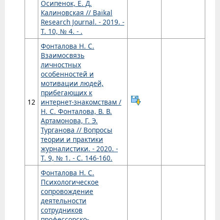
Осипенок, Е. Д.
Калиновская // Baikal
Research Journal. - 2019. -
Т. 10, № 4. - .
Фонталова Н. С.
Взаимосвязь
личностных
особенностей и
мотивации людей,
прибегающих к
12
интернет-знакомствам /
Н. С. Фонталова, В. В.
Артамонова, Г. Э.
Турганова // Вопросы
теории и практики
журналистики. - 2020. -
Т. 9, № 1. - С. 146-160.
Фонталова Н. С.
Психологическое
сопровождение
деятельности
сотрудников
профессорско-