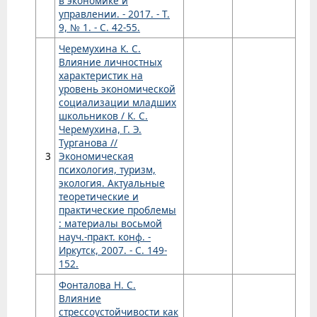
в экономике и
управлении. - 2017. - Т.
9, № 1. - С. 42-55.
Черемухина К. С.
Влияние личностных
характеристик на
уровень экономической
социализации младших
школьников / К. С.
Черемухина, Г. Э.
Турганова //
3
Экономическая
психология, туризм,
экология. Актуальные
теоретические и
практические проблемы
: материалы восьмой
науч.-практ. конф. -
Иркутск, 2007. - С. 149-
152.
Фонталова Н. С.
Влияние
стрессоустойчивости как