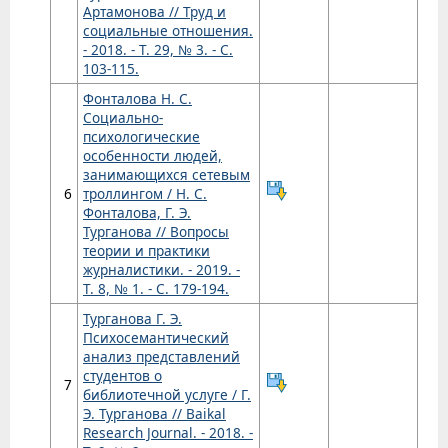
Артамонова // Труд и
социальные отношения.
- 2018. - Т. 29, № 3. - С.
103-115.
Фонталова Н. С.
Социально-
психологические
особенности людей,
занимающихся сетевым
6
троллингом / Н. С.
Фонталова, Г. Э.
Турганова // Вопросы
теории и практики
журналистики. - 2019. -
Т. 8, № 1. - С. 179-194.
Турганова Г. Э.
Психосемантический
анализ представлений
студентов о
7
библиотечной услуге / Г.
Э. Турганова // Baikal
Research Journal. - 2018. -