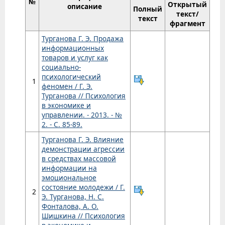
№
Открытый
описание
Полный
текст/
текст
фрагмент
Турганова Г. Э. Продажа
информационных
товаров и услуг как
социально-
психологический
1
феномен / Г. Э.
Турганова // Психология
в экономике и
управлении. - 2013. - №
2. - С. 85-89.
Турганова Г. Э. Влияние
демонстрации агрессии
в средствах массовой
информации на
эмоциональное
состояние молодежи / Г.
2
Э. Турганова, Н. С.
Фонталова, А. О.
Шишкина // Психология