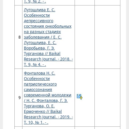
Т. 9, № 2. - .
Лутошлива Е. С.
Особенности
депрессивного
состояния онкобольных
на разных стадиях
8
заболевания / Е. С.
Лутошлива, Е. С.
Воробьева, Г. Э.
Турганова // Baikal
Research Journal. - 2018. -
Т. 9, № 4. - .
Фонталова Н. С.
Особенности
патриотического
самосознания
современной молодежи
9
/ Н. С. Фонталова, Г. Э.
Турганова, О. Е.
Ермоченко // Baikal
Research Journal. - 2019. -
Т. 10, № 1. - .