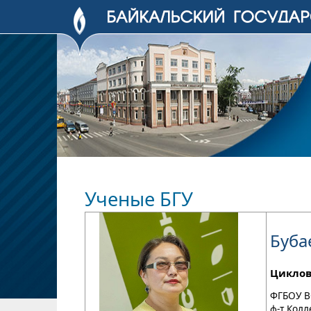
Ученые БГУ
Буба
Циклов
ФГБОУ В
ф-т Кол