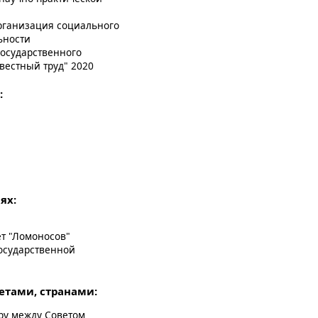
рганизация социального
ьности
государственного
вестный труд" 2020
:
ях:
т "Ломоносов"
государственной
етами, странами:
ру между Советом