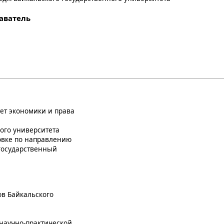
аватель
ет экономики и права
ого университета
овке по направлению
 государственный
ов Байкальского
научно-практической