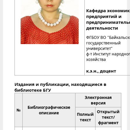
Кафедра экономи
предприятий и
предприниматель
деятельности
ФГБОУ ВО "Байкальс
государственный
университет"
ф-т Институт народно
хозяйства
к.э.н., доцент
Издания и публикации, находящиеся в
библиотеке БГУ
Электронная
версия
Библиографическое
№
Открытый
описание
Полный
текст/
текст
фрагмент