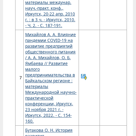
материалы междунар.
науч.-практ. конф.,
Иркутск, 20-22 апр. 2010
г. : в 3 ч. - Иркутск, 2010.
- Ч. 2. - С. 187-191.
Михайлов А. А. Влияние
пандемии COVID-19 на
развитие предприятий
общественного питания
/ А. А. Михайлов, О. Б.
Ямбаева // Развитие
малого
предпринимательства в
7
Байкальском регионе :
материалы
Международной научно-
практической
конференции, Иркутск,
23 ноября 2021 г. -
Иркутск, 2022. - С. 154-
160.
Бутакова О. Н. История
развития