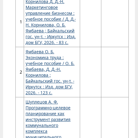
Корнилова Д. Д.-Н.
Маркетинговое
управление бизнесом :
учебное пособие / Д. Д.-
1
Н. Корнилова, О. Б.
Ямбаева ; Байкальский
гос. ун-т. - Иркутск : Изд.
дом БГУ, 2026. - 83 с.
Ямбаева О. Б.
Экономика труда :
учебное пособие / О. Б.
Ямбаева, Д. Д.-Н.
2
Корнилова ;
Байкальский гос. ун-т. -
Иркутск : Изд. дом БГУ,
2026. - 123 с.
Шуплецов А. Ф.
Программно-целевое
планирование как
инструмент развития
коммунального
комплекса
муниципального