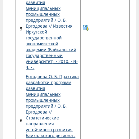
развития
муниципальных
промышленных
предприятий / О. Б.
Ергодоева // Известия
5
Иркутской
государственной
экономической
академии (Байкальский
государственный
университет). - 2010. - №
4. - .
Ергодоева О. Б. Практика
разработки программ
развития
муниципальных
промышленных
предприятий / О. Б.
Ергодоева //
Стратегические
6
направления
устойчивого развития
Байкальского региона :