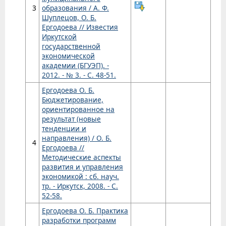
3
образования / А. Ф.
Шуплецов, О. Б.
Ергодоева // Известия
Иркутской
государственной
экономической
академии (БГУЭП). -
2012. - № 3. - С. 48-51.
Ергодоева О. Б.
Бюджетирование,
ориентированное на
результат (новые
тенденции и
направления) / О. Б.
4
Ергодоева //
Методические аспекты
развития и управления
экономикой : сб. науч.
тр. - Иркутск, 2008. - С.
52-58.
Ергодоева О. Б. Практика
разработки программ