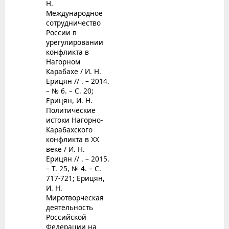
Н.
Международное
сотрудничество
России в
урегулировании
конфликта в
Нагорном
Карабахе / И. Н.
Ерицян // . – 2014.
– № 6. – С. 20;
Ерицян, И. Н.
Политические
истоки Нагорно-
Карабахского
конфликта в XX
веке / И. Н.
Ерицян // . – 2015.
– Т. 25, № 4. – С.
717-721; Ерицян,
И. Н.
Миротворческая
деятельность
Российской
Федерации на