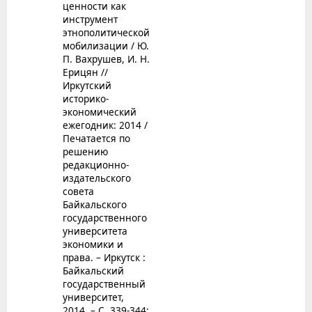
ценности как
инструмент
этнополитической
мобилизации / Ю.
П. Вахрушев, И. Н.
Ерицян //
Иркутский
историко-
экономический
ежегодник: 2014 /
Печатается по
решению
редакционно-
издательского
совета
Байкальского
государственного
университета
экономики и
права. – Иркутск :
Байкальский
государственный
университет,
2014. – С. 339-344;