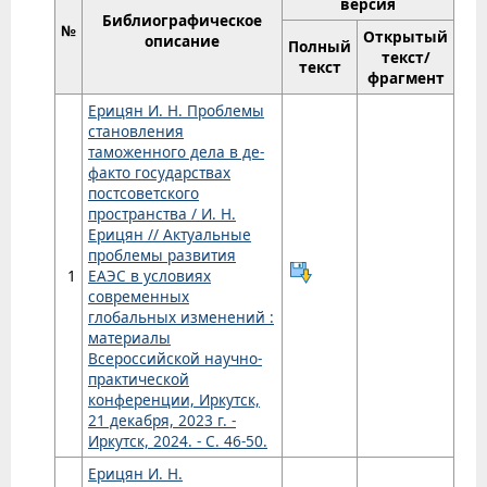
версия
Библиографическое
№
Открытый
описание
Полный
текст/
текст
фрагмент
Ерицян И. Н. Проблемы
становления
таможенного дела в де-
факто государствах
постсоветского
пространства / И. Н.
Ерицян // Актуальные
проблемы развития
1
ЕАЭС в условиях
современных
глобальных изменений :
материалы
Всероссийской научно-
практической
конференции, Иркутск,
21 декабря, 2023 г. -
Иркутск, 2024. - С. 46-50.
Ерицян И. Н.