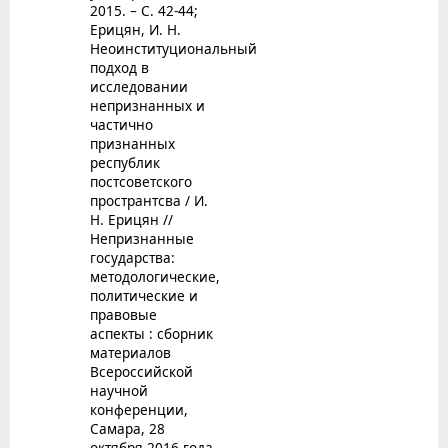
2015. – С. 42-44;
Ерицян, И. Н.
Неоинституциональный
подход в
исследовании
непризнанных и
частично
признанных
республик
постсоветского
пространтсва / И.
Н. Ерицян //
Непризнанные
государства:
методологические,
политические и
правовые
аспекты : сборник
материалов
Всероссийской
научной
конференции,
Самара, 28
октября 2016 года