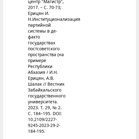
центр "Магистр",
2017. – С. 70-73;
Ерицян И.
Н.Институционализация
партийной
системы в де-
факто
государствах
постсоветского
пространства (на
примере
Республики
Абхазия / И.Н.
Ерицян, А.В.
Шалак // Вестник
Забайкальского
государственного
университета.
2023. Т. 29, № 2.
С. 184–195. DOI:
10.2109/2227-
9245-2023-29-2-
184-195.