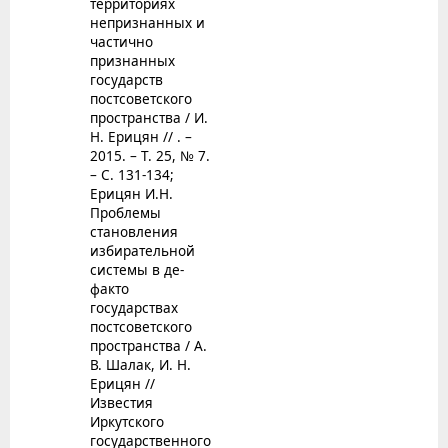
территориях
непризнанных и
частично
признанных
государств
постсоветского
пространства / И.
Н. Ерицян // . –
2015. – Т. 25, № 7.
– С. 131-134;
Ерицян И.Н.
Проблемы
становления
избирательной
системы в де-
факто
государствах
постсоветского
пространства / А.
В. Шалак, И. Н.
Ерицян //
Известия
Иркутского
государственного