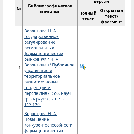
версия
Библиографическое
№
Открытый
описание
Полный
текст/
текст
фрагмент
Воронцова Н. А.
Государственное
регулирование
региональных
фармацевтических
рынков РФ / Н. А.
Воронцова // Публичное
1
управление и
территориальное
развитие: новые
тенденции и
перспективы : сб. науч.
тр. - Иркутск, 2015. - С.
113-120.
Воронцова Н. А.
Повышение
конкурентоспособности
фармацевтических