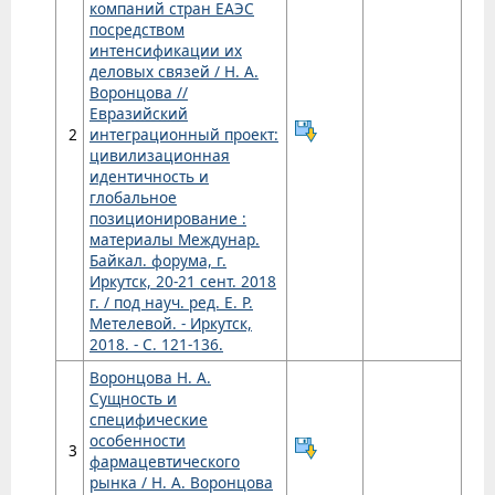
компаний стран ЕАЭС
посредством
интенсификации их
деловых связей / Н. А.
Воронцова //
Евразийский
2
интеграционный проект:
цивилизационная
идентичность и
глобальное
позиционирование :
материалы Междунар.
Байкал. форума, г.
Иркутск, 20-21 сент. 2018
г. / под науч. ред. Е. Р.
Метелевой. - Иркутск,
2018. - С. 121-136.
Воронцова Н. А.
Сущность и
специфические
особенности
3
фармацевтического
рынка / Н. А. Воронцова