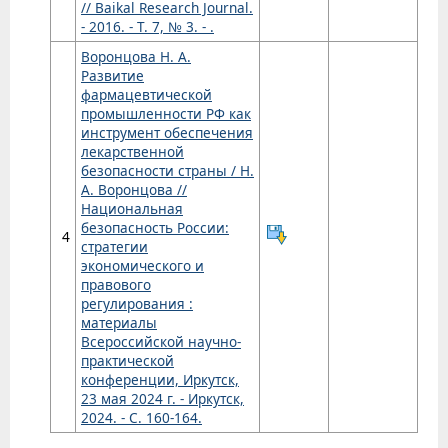
// Baikal Research Journal.
- 2016. - Т. 7, № 3. - .
Воронцова Н. А.
Развитие
фармацевтической
промышленности РФ как
инструмент обеспечения
лекарственной
безопасности страны / Н.
А. Воронцова //
Национальная
безопасность России:
4
стратегии
экономического и
правового
регулирования :
материалы
Всероссийской научно-
практической
конференции, Иркутск,
23 мая 2024 г. - Иркутск,
2024. - С. 160-164.