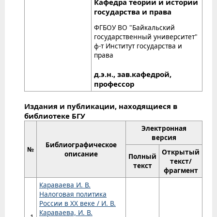
Кафедра теории и истории
государства и права
ФГБОУ ВО "Байкальский
государственный университет"
ф-т Институт государства и
права
д.э.н., зав.кафедрой,
профессор
Издания и публикации, находящиеся в
библиотеке БГУ
Электронная
версия
Библиографическое
№
Открытый
описание
Полный
текст/
текст
фрагмент
Караваева И. В.
Налоговая политика
России в XX веке / И. В.
Караваева, И. В.
1