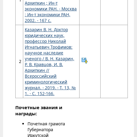
Архипкин ; Ин-т
экономики РАН. - Москва
: Ин-т экономики РАН,
2002. - 167 с.
Казарин В. Н. Доктор
юридических наук,
профессор Николай
Игнатьевич Трофимов:
научное наследие
ученого / В. Н. Казарин,
2
Р. В. Кравцов, И. В.
Архипкин //
Всероссийский
криминологический
журнал. - 2019. - Т. 13, №
1. - С. 152-166.
Почетные звания и
награды:
Почетная грамота
Губернатора
Иркутской