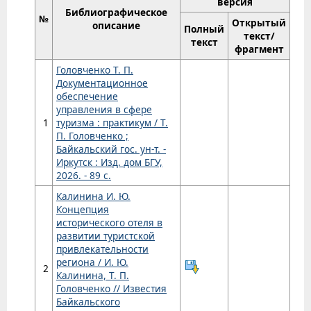
версия
Библиографическое
№
Открытый
описание
Полный
текст/
текст
фрагмент
Головченко Т. П.
Документационное
обеспечение
управления в сфере
1
туризма : практикум / Т.
П. Головченко ;
Байкальский гос. ун-т. -
Иркутск : Изд. дом БГУ,
2026. - 89 с.
Калинина И. Ю.
Концепция
исторического отеля в
развитии туристской
привлекательности
региона / И. Ю.
2
Калинина, Т. П.
Головченко // Известия
Байкальского