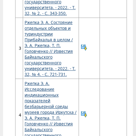
государственного
университета. - 2022. - Т.
32, № 2. - С. 343-350.
Ржепка Э. А. Состояние
отдельных объектов и
туриндустрии
Прибайкалья в целом /
Э. А. Ржепка, Т. П.
3
Головченко // Известия
Байкальского
государственного
университета. - 2022. - Т.
32, № 4. - С. 721-731.
Ржепка Э. А.
Исследование
индикационных
показателей
безбарьерной среды
музеев города Иркутска /
4
Э. А. Ржепка, Т. П.
Головченко // Известия
Байкальского
государственного