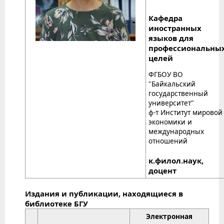
Кафедра
иностранных
языков для
профессиональны
целей
ФГБОУ ВО
"Байкальский
государственный
университет"
ф-т Институт мировой
экономики и
международных
отношений
к.филол.наук,
доцент
Издания и публикации, находящиеся в
библиотеке БГУ
Электронная