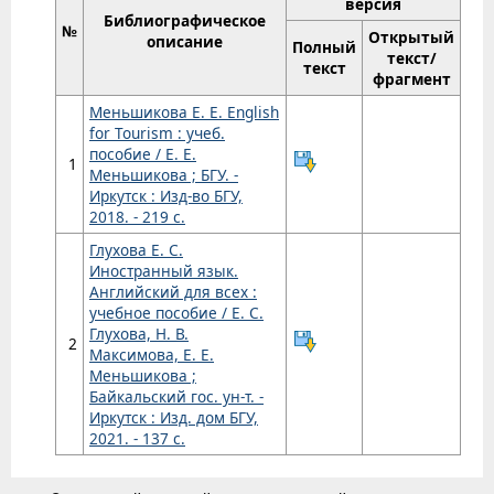
версия
Библиографическое
№
Открытый
описание
Полный
текст/
текст
фрагмент
Меньшикова Е. Е. English
for Tourism : учеб.
пособие / Е. Е.
1
Меньшикова ; БГУ. -
Иркутск : Изд-во БГУ,
2018. - 219 с.
Глухова Е. С.
Иностранный язык.
Английский для всех :
учебное пособие / Е. С.
Глухова, Н. В.
2
Максимова, Е. Е.
Меньшикова ;
Байкальский гос. ун-т. -
Иркутск : Изд. дом БГУ,
2021. - 137 с.