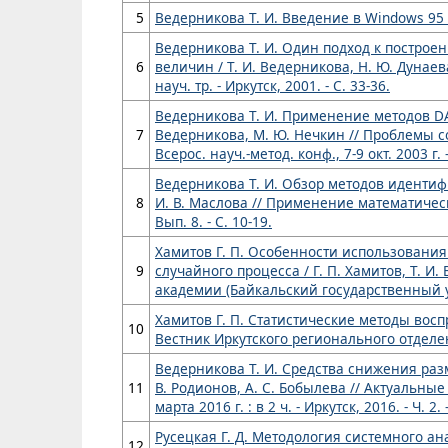
5
Ведерникова Т. И. Введение в Windows 95 : 
Ведерникова Т. И. Один подход к постро
6
величин / Т. И. Ведерникова, Н. Ю. Дуна
науч. тр. - Иркутск, 2001. - С. 33-36.
Ведерникова Т. И. Применение методов DA
7
Ведерникова, М. Ю. Нечкин // Проблемы 
Всерос. науч.-метод. конф., 7-9 окт. 2003 г. 
Ведерникова Т. И. Обзор методов идентиф
8
И. В. Маслова // Применение математическ
Вып. 8. - С. 10-19.
Хамитов Г. П. Особенности использовани
9
случайного процесса / Г. П. Хамитов, Т. И
академии (Байкальский государственный уни
Хамитов Г. П. Статистические методы восп
10
Вестник Иркутского регионального отделен
Ведерникова Т. И. Средства снижения раз
11
В. Родионов, А. С. Бобылева // Актуальны
марта 2016 г. : в 2 ч. - Иркутск, 2016. - Ч. 2. 
Русецкая Г. Д. Методология системного ана
12