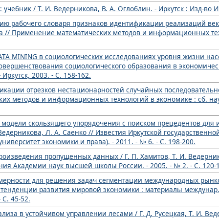
учебник / Т. И. Ведерникова, В. А. Оглоблин. - Иркутск : Изд-во ИГ
ению рабочего словаря признаков идентификации реализаций ве
ева // Применение математических методов и информационных тех
TA MINING в социологических исследованиях уровня жизни насе
совершенствования социологического образования в экономическ
- Иркутск, 2003. - С. 158-162.
икации отрезков нестационарностей случайных последовательнос
их методов и информационных технологий в экономике : сб. науч. 
я модели скользящего упорядочения с поиском прецедентов для 
. Ведерникова, Л. А. Саенко // Известия Иркутской государственн
верситет экономики и права). - 2011. - № 6. - С. 198-200.
роизведения пропущенных данных / Г. П. Хамитов, Т. И. Ведерник
ия Академии наук высшей школы России. - 2005. - № 2. - С. 120-
мерности для решения задач сегментации международных рынков 
е тенденции развития мировой экономики : материалы междунар. н
- С. 45-52.
лиза в устойчивом управлении лесами / Г. Д. Русецкая, Т. И. Вед