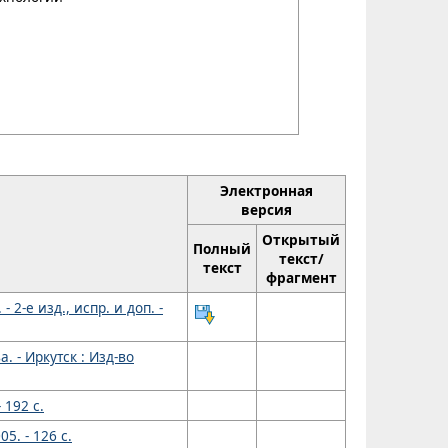
Электронная
версия
Открытый
Полный
текст/
текст
фрагмент
 2-е изд., испр. и доп. -
. - Иркутск : Изд-во
 192 с.
5. - 126 с.