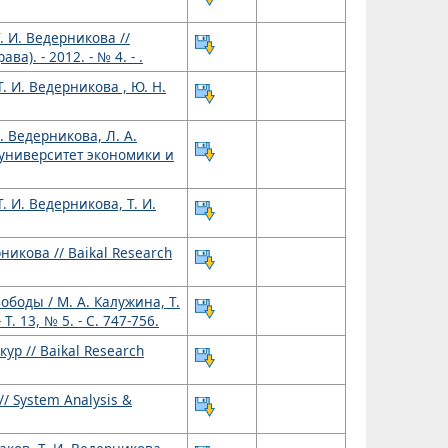
 И. Ведерникова //
. - 2012. - № 4. - .
 И. Ведерникова , Ю. Н.
 Ведерникова, Л. А.
 университет экономики и
 И. Ведерникова, Т. И.
никова // Baikal Research
оды / М. А. Калужина, Т.
 13, № 5. - С. 747-756.
ур // Baikal Research
/ System Analysis &