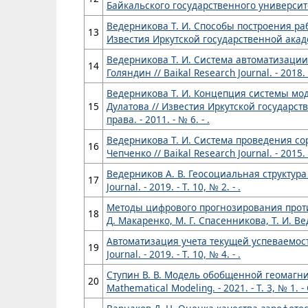
Байкальского государственного университета.
Ведерникова Т. И. Способы построения ра
13
Известия Иркутской государственной акаде
Ведерникова Т. И. Система автоматизации
14
Голяндин // Baikal Research Journal. - 2018. - 
Ведерникова Т. И. Концепция системы мод
15
Дулатова // Известия Иркутской государс
права. - 2011. - № 6. - .
Ведерникова Т. И. Система проведения со
16
Чепченко // Baikal Research Journal. - 2015. - 
Ведерников А. В. Геосоциальная структура 
17
Journal. - 2019. - Т. 10, № 2. - .
Методы цифрового прогнозирования проти
18
Д. Макаренко, М. Г. Спасенникова, Т. И. Ве
Автоматизация учета текущей успеваемости с
19
Journal. - 2019. - Т. 10, № 4. - .
Ступин В. В. Модель обобщенной геомагнитн
20
Mathematical Modeling. - 2021. - Т. 3, № 1. - 