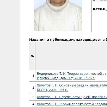
к.тех.н
Издания и публикации, находящиеся в 
№
Ведерникова Т. И. Теория вероятностей : зад
1
Иркутск : Изд. дом БГУ, 2020. - 126 с.
Хамитов Г. П. Основные задачи математическ
2
БГУЭП, 2004. - 85 с.
3
Хамитов Г. П. Вероятности : учеб. пособие / 
4
Хамитов Г. П. Теория вероятностей : задачни