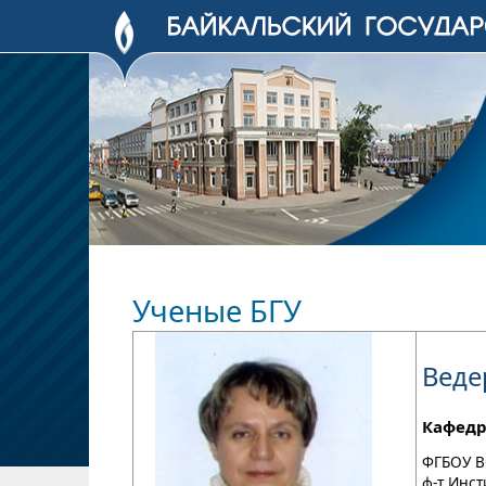
Ученые БГУ
Веде
Кафедр
ФГБОУ В
ф-т Инс