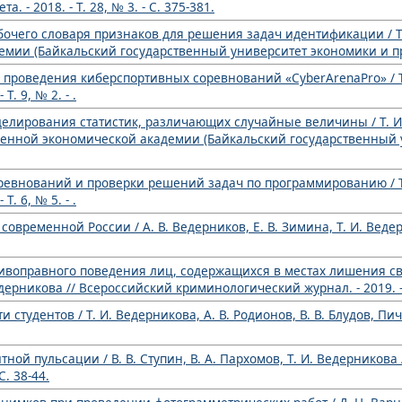
 - 2018. - Т. 28, № 3. - С. 375-381.
бочего словаря признаков для решения задач идентификации / Т.
мии (Байкальский государственный университет экономики и права)
 проведения киберспортивных соревнований «CyberArenaPro» / Т.
Т. 9, № 2. - .
елирования статистик, различающих случайные величины / Т. И.
твенной экономической академии (Байкальский государственный
ревнований и проверки решений задач по программированию / Т.
Т. 6, № 5. - .
современной России / А. В. Ведерников, Е. В. Зимина, Т. И. Ведер
воправного поведения лиц, содержащихся в местах лишения своб
дерникова // Всероссийский криминологический журнал. - 2019. - Т.
тудентов / Т. И. Ведерникова, А. В. Родионов, В. В. Блудов, Пичк
ой пульсации / В. В. Ступин, В. А. Пархомов, Т. И. Ведерникова /
С. 38-44.