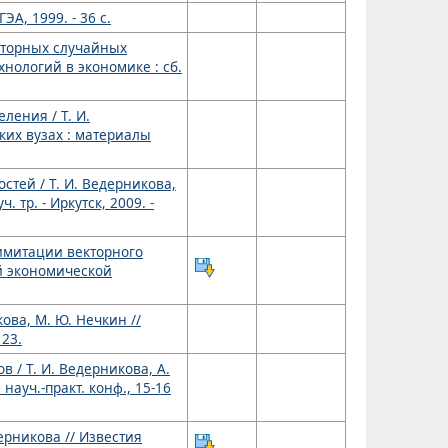
ЭА, 1999. - 36 с.
кторных случайных
нологий в экономике : сб.
ления / Т. И.
их вузах : материалы
тей / Т. И. Ведерникова,
тр. - Иркутск, 2009. -
имитации векторного
ой экономической
ова, М. Ю. Нечкин //
123.
/ Т. И. Ведерникова, А.
ауч.-практ. конф., 15-16
ерникова // Известия