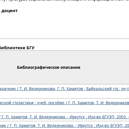
., доцент
библиотеке БГУ
Библиографическое описание
ачник / Т. И. Ведерникова, Г. П. Хамитов ; Байкальский гос. ун-т. -
ой статистики : учеб. пособие / Г. П. Хамитов, Т. И. Ведерникова
Г. П. Хамитов, Т. И. Ведерникова. - Иркутск : Изд-во БГУЭП, 2003. -
к / Г. П. Хамитов, Т. И. Ведерникова. - Иркутск : Изд-во БГУЭП, 200