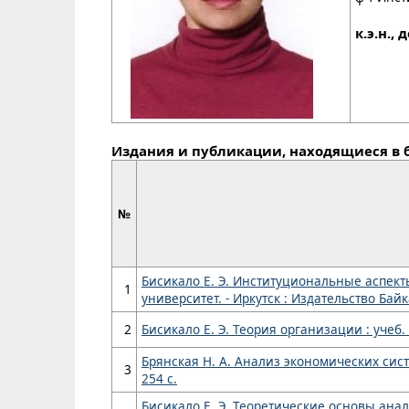
к.э.н., 
Издания и публикации, находящиеся в 
№
Бисикало Е. Э. Институциональные аспекты
1
университет. - Иркутск : Издательство Байк
2
Бисикало Е. Э. Теория организации : учеб. по
Брянская Н. А. Анализ экономических систем 
3
254 с.
Бисикало Е. Э. Теоретические основы анали