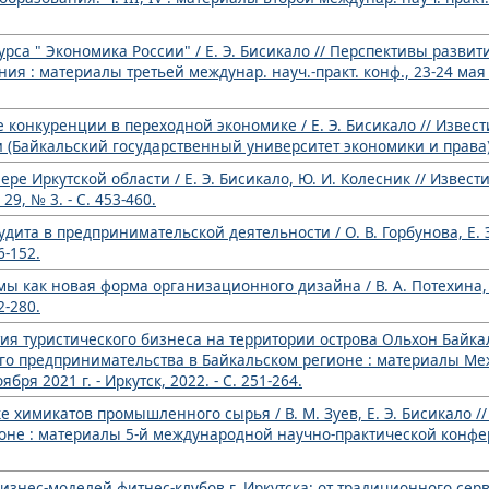
курса " Экономика России" / Е. Э. Бисикало // Перспективы разви
 : материалы третьей междунар. науч.-практ. конф., 23-24 мая 200
 конкуренции в переходной экономике / Е. Э. Бисикало // Извест
Байкальский государственный университет экономики и права). - 
ре Иркутской области / Е. Э. Бисикало, Ю. И. Колесник // Извест
29, № 3. - С. 453-460.
дита в предпринимательской деятельности / О. В. Горбунова, Е. Э
6-152.
ы как новая форма организационного дизайна / В. А. Потехина, Е.
2-280.
я туристического бизнеса на территории острова Ольхон Байкаль
лого предпринимательства в Байкальском регионе : материалы М
ря 2021 г. - Иркутск, 2022. - С. 251-264.
е химикатов промышленного сырья / В. М. Зуев, Е. Э. Бисикало /
оне : материалы 5-й международной научно-практической конфер
изнес-моделей фитнес-клубов г. Иркутска: от традиционного серв