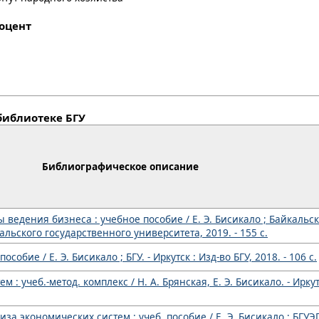
доцент
библиотеке БГУ
Библиографическое описание
 ведения бизнеса : учебное пособие / Е. Э. Бисикало ; Байкаль
альского государственного университета, 2019. - 155 с.
собие / Е. Э. Бисикало ; БГУ. - Иркутск : Изд-во БГУ, 2018. - 106 с.
: учеб.-метод. комплекс / Н. А. Брянская, Е. Э. Бисикало. - Иркут
за экономических систем : учеб. пособие / Е. Э. Бисикало ; БГУЭП.