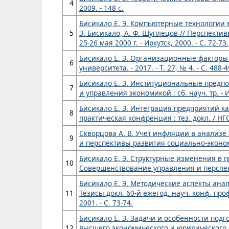
4
2009. - 148 с.
Бисикало Е. Э. Компьютерные технологии 
5
Э. Бисикало, А. Ф. Шуплецов // Перспекти
25-26 мая 2000 г. - Иркутск, 2000. - С. 72-73.
Бисикало Е. Э. Организационные факторы 
6
университета. - 2017. - Т. 27, № 4. - С. 488-4
Бисикало Е. Э. Институциональные предпос
7
и управления экономикой : сб. науч. тр. - Ир
Бисикало Е. Э. Интеграция предприятий ка
8
практическая конфренция : тез. докл. / НГСА
Скворцова А. В. Учет инфляции в анализе 
9
и перспективы развития социально-экономиче
Бисикало Е. Э. Структурные изменения в п
10
Совершенствование управления и перспектив
Бисикало Е. Э. Методические аспекты ана
11
Тезисы докл. 60-й ежегод. науч. конф. про
2001. - С. 73-74.
Бисикало Е. Э. Задачи и особенности подг
12
высшего экономического и юридического обр