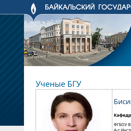
Ученые БГУ
Биси
Кафедр
ФГБОУ В
ф-т Инст