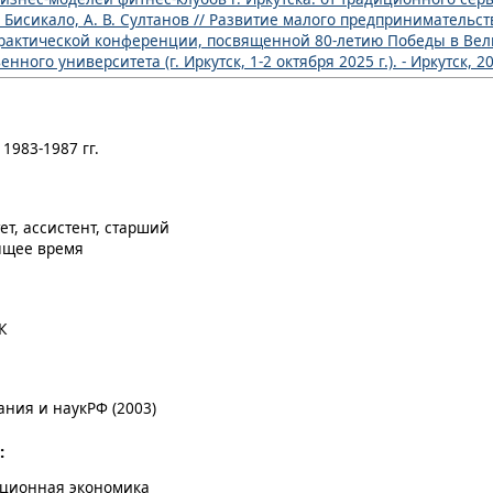
 Бисикало, А. В. Султанов // Развитие малого предпринимательс
практической конференции, посвященной 80-летию Победы в Ве
ого университета (г. Иркутск, 1-2 октября 2025 г.). - Иркутск, 202
1983-1987 гг.
т, ассистент, старший
оящее время
К
ния и наукРФ (2003)
:
ационная экономика