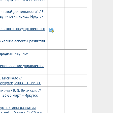
ьской деятельности" / Е.
ч.-практ. конф., Иркутск,
альского государственного
дические аспекты развития
народная научно-
ршенствование управления
 Бисикало //
кутск, 2003. - С. 66-71.
она / Е. Э. Бисикало //
26-30 март. - Иркутск,
Перспективы развития
 конф., Иркутск 24-25 мая