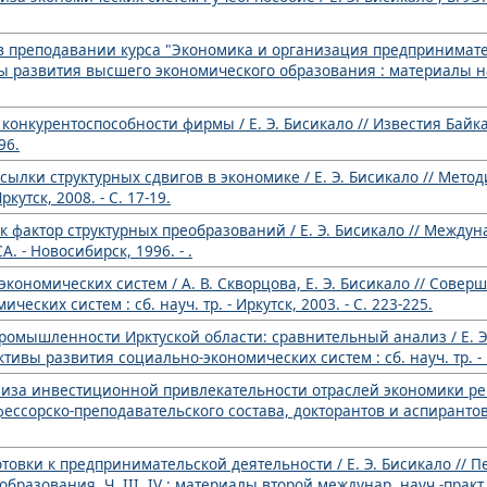
в преподавании курса "Экономика и организация предпринимател
вы развития высшего экономического образования : материалы нау
конкурентоспособности фирмы / Е. Э. Бисикало // Известия Байк
96.
ылки структурных сдвигов в экономике / Е. Э. Бисикало // Мето
кутск, 2008. - С. 17-19.
к фактор структурных преобразований / Е. Э. Бисикало // Между
. - Новосибирск, 1996. - .
экономических систем / А. В. Скворцова, Е. Э. Бисикало // Сове
ских систем : сб. науч. тр. - Иркутск, 2003. - С. 223-225.
ромышленности Ирктуской области: сравнительный анализ / Е. Э.
ы развития социально-экономических систем : сб. науч. тр. - Ир
лиза инвестиционной привлекательности отраслей экономики реги
фессорско-преподавательского состава, докторантов и аспирантов, 
отовки к предпринимательской деятельности / Е. Э. Бисикало // 
азования. Ч. III, IV : материалы второй междунар. науч.-практ.