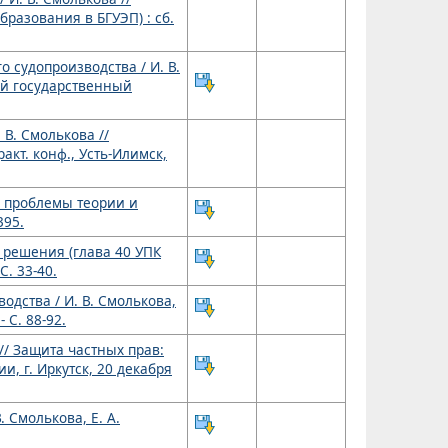
разования в БГУЭП) : сб.
 судопроизводства / И. В.
ий государственный
В. Смолькова //
кт. конф., Усть-Илимск,
 проблемы теории и
395.
 решения (глава 40 УПК
С. 33-40.
дства / И. В. Смолькова,
 С. 88-92.
// Защита частных прав:
, г. Иркутск, 20 декабря
 Смолькова, Е. А.