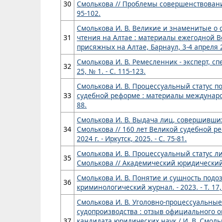
30
Смолькова // Проблемы совершенствования 
95-102.
Смолькова И. В. Великие и знаменитые о 
31
чтения на Алтае : материалы ежегодной 
присяжных на Алтае, Барнаул, 3-4 апреля 200
Смолькова И. В. Ремесленник - эксперт, сп
32
25, № 1. - С. 115-123.
Смолькова И. В. Процессуальный статус по
33
судебной реформе : материалы международн
88.
Смолькова И. В. Выдача лиц, совершивших 
34
Смолькова // 160 лет Великой судебной р
2024 г. - Иркутск, 2025. - С. 75-81.
Смолькова И. В. Процессуальный статус л
35
Смолькова // Академический юридический жур
Смолькова И. В. Понятие и сущность подоз
36
криминологический журнал. - 2023. - Т. 17, 
Смолькова И. В. Уголовно-процессуальны
судопроизводства : отзыв официального о
37
кандидата юридических наук / И. В. Смолько