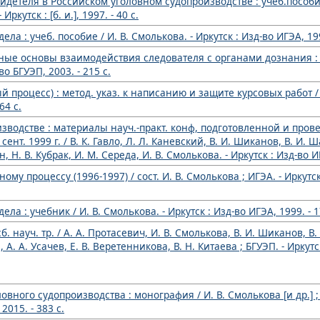
идетеля в Российском уголовном судопроизводстве : учеб.пособие
ркутск : [б. и.], 1997. - 40 с.
а : учеб. пособие / И. В. Смолькова. - Иркутск : Изд-во ИГЭА, 1999
ые основы взаимодействия следователя с органами дознания : у
во БГУЭП, 2003. - 215 с.
процесс) : метод. указ. к написанию и защите курсовых работ / со
64 с.
водстве : материалы науч.-практ. конф, подготовленной и пров
 сент. 1999 г. / В. К. Гавло, Л. Л. Каневский, В. И. Шиканов, В. И.
 Н. В. Кубрак, И. М. Середа, И. В. Смолькова. - Иркутск : Изд-во ИГ
 процессу (1996-1997) / сост. И. В. Смолькова ; ИГЭА. - Иркутск 
а : учебник / И. В. Смолькова. - Иркутск : Изд-во ИГЭА, 1999. - 1
науч. тр. / А. А. Протасевич, И. В. Смолькова, В. И. Шиканов, В. 
 А. А. Усачев, Е. В. Веретенникова, В. Н. Китаева ; БГУЭП. - Иркутс
ного судопроизводства : монография / И. В. Смолькова [и др.] ; 
2015. - 383 с.