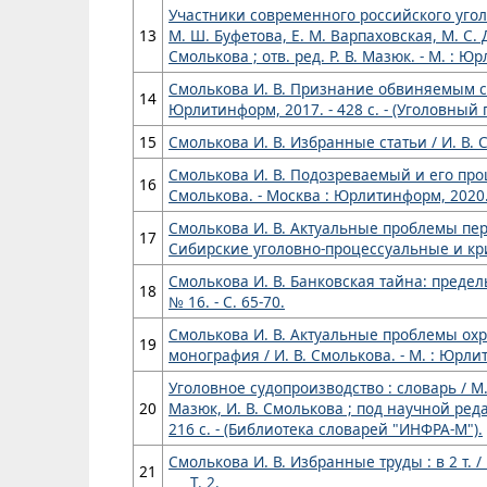
Участники современного российского уголо
13
М. Ш. Буфетова, Е. М. Варпаховская, М. С. Д
Смолькова ; отв. ред. Р. В. Мазюк. - М. : Ю
Смолькова И. В. Признание обвиняемым сво
14
Юрлитинформ, 2017. - 428 с. - (Уголовный 
15
Смолькова И. В. Избранные статьи / И. В. См
Смолькова И. В. Подозреваемый и его про
16
Смолькова. - Москва : Юрлитинформ, 2020. 
Смолькова И. В. Актуальные проблемы пер
17
Сибирские уголовно-процессуальные и крим
Смолькова И. В. Банковская тайна: предел
18
№ 16. - C. 65-70.
Смолькова И. В. Актуальные проблемы ох
19
монография / И. В. Смолькова. - М. : Юрлит
Уголовное судопроизводство : словарь / М. 
20
Мазюк, И. В. Смолькова ; под научной реда
216 с. - (Библиотека словарей "ИНФРА-М").
Смолькова И. В. Избранные труды : в 2 т. / И
21
Т. 2.