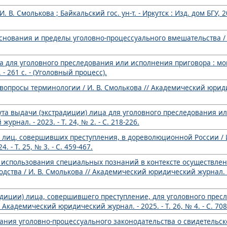
. В. Смолькова ; Байкальский гос. ун-т. - Иркутск : Изд. дом БГУ, 20
основания и пределы уголовно-процессуального вмешательства / И
а для уголовного преследования или исполнения приговора : мон
- 261 с. - (Уголовный процесс).
вопросы терминологии / И. В. Смолькова // Академический юриди
та выдачи (экстрадиции) лица для уголовного преследования или
нал. - 2023. - Т. 24, № 2. - С. 218-226.
и лиц, совершивших преступления, в дореволюционной России / И
- Т. 25, № 3. - С. 459-467.
е использования специальных познаний в контексте осуществлен
ства / И. В. Смолькова // Академический юридический журнал. - 20
адиции) лица, совершившего преступление, для уголовного прес
Академический юридический журнал. - 2025. - Т. 26, № 4. - С. 708
ния уголовно-процессуального законодательства о свидетельско