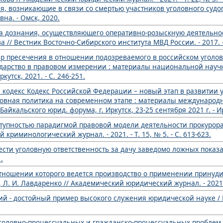
 возникающие в связи со смертью участников уголовного судоп
на. - Омск, 2020.
на дознания, осуществляющего оперативно-розыскную деятельно
 // Вестник Восточно-Сибирского института МВД России. - 2017. - 
р пресечения в отношении подозреваемого в российском уголов
сударство в правовом измерении : материалы национальной науч
кутск, 2021. - С. 246-251.
 кодекс Кодекс Российской Федерации – новый этап в развитии 
головная политика на современном этапе : материалы международ
кальского юрид. форума, г. Иркутск, 23-25 сентября 2021 г. - Ирк
тупностью парадигмой правовой модели деятельности прокурора? 
 криминологический журнал. - 2021. - Т. 15, № 5. - С. 613-623.
сти уголовную ответственность за дачу заведомо ложных показан
.
 отношении которого ведется производство о применении прину
Л. И. Лавдаренко // Академический юридический журнал. - 2021. - 
й - достойный пример высокого служения юридической науке / И.
оловно-процессуальных и гражданско-процессуальных проблем / 