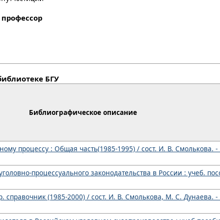
, профессор
библиотеке БГУ
Библиографическое описание
у процессу : Общая часть(1985-1995) / сост. И. В. Смолькова. - 
головно-процессуального законодательства в России : учеб. пособ
справочник (1985-2000) / сост. И. В. Смолькова, М. С. Дунаева. - 