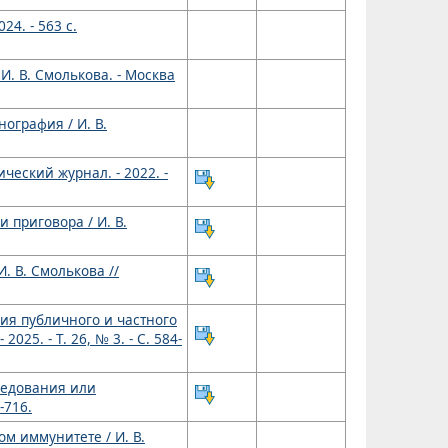
24. - 563 с.
. В. Смолькова. - Москва
ография / И. В.
ческий журнал. - 2022. -
 приговора / И. В.
. В. Смолькова //
ия публичного и частного
25. - Т. 26, № 3. - С. 584-
ледования или
-716.
м иммунитете / И. В.