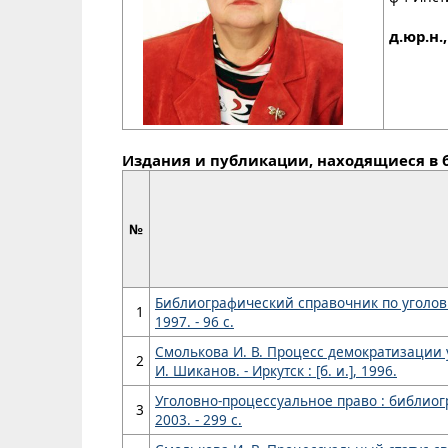
д.юр.н.
Издания и публикации, находящиеся в 
№
Библиографический справочник по уголовном
1
1997. - 96 с.
Смолькова И. В. Процесс демократизации у
2
И. Шиканов. - Иркутск : [б. и.], 1996.
Уголовно-процессуальное право : библиогр. 
3
2003. - 299 с.