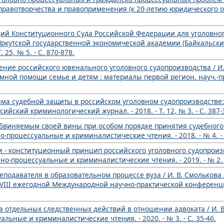
равотворчества и правоприменения (к 20-летию юридического об
ий Конституционного Суда Российской Федерации для уголовного
 Иркутской государственной экономической академии (Байкальск
 25, № 5. - С. 870-878.
ение российского ювенального уголовного судопроизводства / И. 
ной помощи семье и детям : материалы первой регион. науч.-пра
а судебной защиты в российском уголовном судопроизводстве:
ссийский криминологический журнал. - 2018. - Т. 12, № 3. - С. 387-
 обвиняемым своей вины при особом порядке принятия судебного
но-процессуальные и криминалистические чтения. - 2018. - № 4. - 
 - конституционный принцип российского уголовного судопроизво
о-процессуальные и криминалистические чтения. - 2019. - № 2. -
еподавателя в образовательном процессе вуза / И. В. Смолькова 
VIII ежегодной Международной научно-практической конференции
 отдельных следственных действий в отношении адвоката / И. В.
льные и криминалистические чтения. - 2020. - № 3. - С. 35-46.