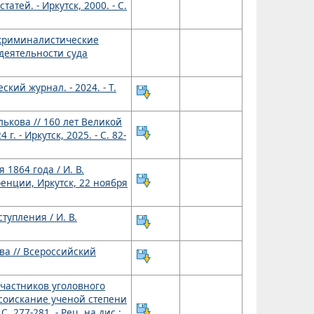
ей. - Иркутск, 2000. - С.
и криминалистические
деятельности суда
кий журнал. - 2024. - Т.
лькова // 160 лет Великой
 - Иркутск, 2025. - С. 82-
1864 года / И. В.
енции, Иркутск, 22 ноября
упления / И. В.
ва // Всероссийский
частников уголовного
 соискание ученой степени
. 277-281. - Рец. на дис.: