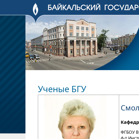
Ученые БГУ
Смол
Кафедр
ФГБОУ В
ф-т Инс