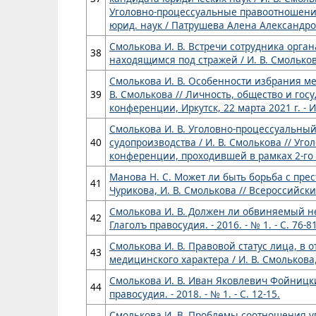
Уголовно-процессуальные правоотношения,
юрид. наук / Патрушева Алена Александров
Смолькова И. В. Встречи сотрудника орга
38
находящимся под стражей / И. В. Смолькова
Смолькова И. В. Особенности избрания ме
39
В. Смолькова // Личность, общество и го
конференции, Иркутск, 22 марта 2021 г. - Ир
Смолькова И. В. Уголовно-процессуальный
40
судопроизводства / И. В. Смолькова // У
конференции, проходившей в рамках 2-го Бай
Манова Н. С. Может ли быть борьба с прес
41
Чурикова, И. В. Смолькова // Всероссийский
Смолькова И. В. Должен ли обвиняемый не
42
Глаголъ правосудия. - 2016. - № 1. - С. 76-81
Смолькова И. В. Правовой статус лица, в
43
медицинского характера / И. В. Смолькова, 
Смолькова И. В. Иван Яковлевич Фойницки
44
правосудия. - 2018. - № 1. - С. 12-15.
Смолькова И. В. Проблемы соотношения уг