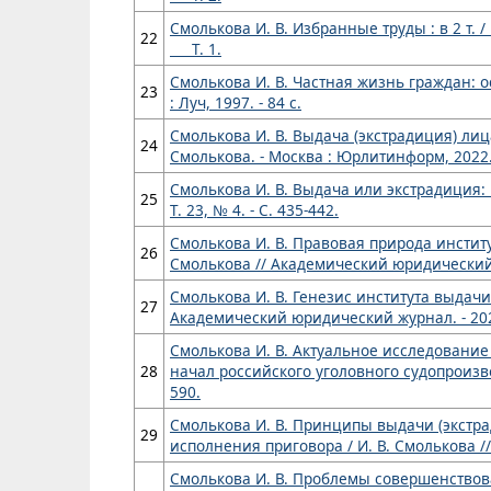
Смолькова И. В. Избранные труды : в 2 т. / И
22
Т. 1.
Смолькова И. В. Частная жизнь граждан: 
23
: Луч, 1997. - 84 с.
Смолькова И. В. Выдача (экстрадиция) лиц
24
Смолькова. - Москва : Юрлитинформ, 2022. 
Смолькова И. В. Выдача или экстрадиция: 
25
Т. 23, № 4. - С. 435-442.
Смолькова И. В. Правовая природа институ
26
Смолькова // Академический юридический жур
Смолькова И. В. Генезис института выдач
27
Академический юридический журнал. - 2024. 
Смолькова И. В. Актуальное исследовани
28
начал российского уголовного судопроизвод
590.
Смолькова И. В. Принципы выдачи (экстр
29
исполнения приговора / И. В. Смолькова // 
Смолькова И. В. Проблемы совершенствова