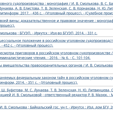
вного судопроизводства : монография / И. В. Смолькова, В. С. Б
унаева, А. В. Елистова, Т. В. Зеленская, С. В. Корнакова, Н. Ю. Лит
рлитинформ, 2017. - 436 с. - (Уголовный процесс). - (Судебное прои
ей вины: доказательственное и правовое значение : монография 
процесс).
олькова ; БГУЭП. - Иркутск : Изд-во БГУЭП, 2014. - 331 с.
цессуальное положение в российском уголовном судопроизводстве
- 452 с. - (Уголовный процесс).
есмотра приговоров в российском уголовном судопроизводстве / 
иналистические чтения. - 2016. - № 6. - С. 101-104.
ы вмешательства правоохранительных органов / И. В. Смолькова //
раняемых федеральным законом тайн в российском уголовном су
информ, 2014. - 351 с. - (Уголовный процесс).
Ш. Буфетова, М. С. Дунаева, Т. В. Зеленская, Н. Ю. Литвинцева, С.
кцией И. В. Смольковой ; ответственный редактор Р. В. Мазюк. - М
. В. Смолькова ; Байкальский гос. ун-т. - Иркутск : Изд. дом БГУ, 20