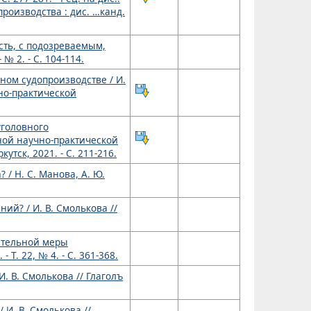
роизводства : дис. …канд.
сть, с подозреваемым,
№ 2. - С. 104-114.
ном судопроизводстве / И.
но-практической
уголовного
ной научно-практической
утск, 2021. - С. 211-216.
/ Н. С. Манова, А. Ю.
ий? / И. В. Смолькова //
дительной меры
Т. 22, № 4. - С. 361-368.
 В. Смолькова // Глаголъ
И. В. Смолькова //