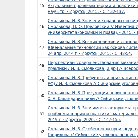
45
Актуальные проблемы теории и практики п
науч. тр. - Иркутск, 2015. - С. 132-137.
Смолькова И. В. Значение правовых позиц
46
Смолькова, П. О. Преловский // Известия
университет экономики и права). - 2015. - Т.
Смолькова И. В. Возникновение и становл
47
Ювенальные технологии как основа систем
24 апр. 2014 г. - Иркутск, 2015. - С. 48-54.
Перспективы совершенствования механизм
48
практики / И. В. Смолькова [и др.] // Всеро
Смолькова И. В. Требуется ли признание
49
РФ) / И. В. Смолькова // Сибирские уголов
Смолькова И. В. Презумпция невиновности
50
Х. А. Каландаришвили // Сибирские уголовн
Смолькова И. В. Значимость авторитета пр
51
проблемы теории и практики : материалы 
2019 г. - Иркутск, 2020. - С. 147-155.
Смолькова И. В. Особенности производства
52
Гаврилова // Сибирские уголовно-процессуа