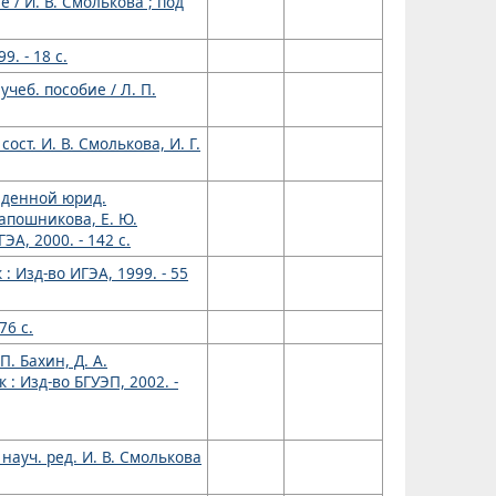
 / И. В. Смолькова ; под
. - 18 с.
чеб. пособие / Л. П.
ст. И. В. Смолькова, И. Г.
еденной юрид.
 Шапошникова, Е. Ю.
ЭА, 2000. - 142 с.
: Изд-во ИГЭА, 1999. - 55
76 с.
П. Бахин, Д. А.
к : Изд-во БГУЭП, 2002. -
науч. ред. И. В. Смолькова