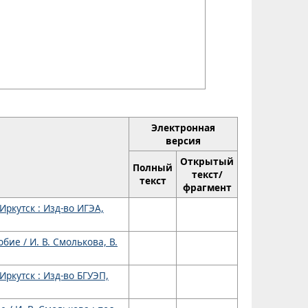
Электронная
версия
Открытый
Полный
текст/
текст
фрагмент
Иркутск : Изд-во ИГЭА,
ие / И. В. Смолькова, В.
Иркутск : Изд-во БГУЭП,