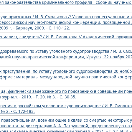
законодательства криминального профиля : сборник научных стат
суде присяжных / И. В. Смолькова // Уголовно-процессуальные 
Всероссийской научно-практическрй конференции, посвященной 
9 г. - Барнаул, 2009. - С. 110-122.
ециалист, свидетель? / И. В. Смолькова // Академический юридичес
дозреваемого по Уставу уголовного судопроизводства / И. В. Смо
ой научно-практической конференции, Иркутск, 22 ноября 2024 г.
преступления, по Уставу уголовного судопроизводства 20 ноября 
еформе : материалы международной научно-практической конфер
ица, фактически задержанного по подозрению в совершении прест
нал. - 2019. - Т. 20, № 3. - С. 30-35.
рения в российском уголовном судопроизводстве / И. В. Смолько
№ 2. - С. 172-183.
е правоотношения, возникающие в связи со смертью некоторых у
ппонента на диссертацию А. А. Патрушевой, представленную на
ва // Академический юридический журнал. - 2021. - Т. 22, № 3. - С