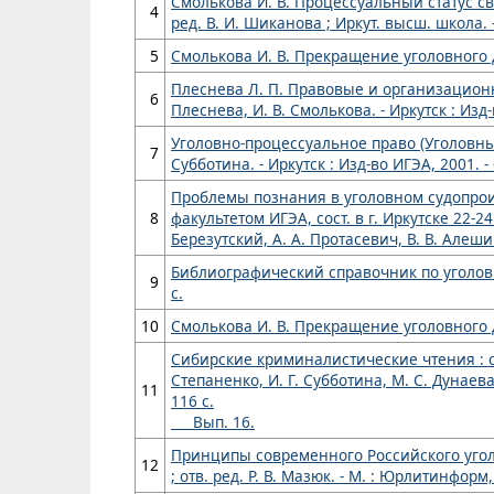
Смолькова И. В. Процессуальный статус св
4
ред. В. И. Шиканова ; Иркут. высш. школа. - И
5
Смолькова И. В. Прекращение уголовного дел
Плеснева Л. П. Правовые и организационн
6
Плеснева, И. В. Смолькова. - Иркутск : Изд-
Уголовно-процессуальное право (Уголовный 
7
Субботина. - Иркутск : Изд-во ИГЭА, 2001. - 
Проблемы познания в уголовном судопроиз
8
факультетом ИГЭА, сост. в г. Иркутске 22-24
Березутский, А. А. Протасевич, В. В. Алешин,
Библиографический справочник по уголовному
9
с.
10
Смолькова И. В. Прекращение уголовного дел
Сибирские криминалистические чтения : сб. 
Степаненко, И. Г. Субботина, М. С. Дунаева,
11
116 с.
Вып. 16.
Принципы современного Российского уголов
12
; отв. ред. Р. В. Мазюк. - М. : Юрлитинформ, 