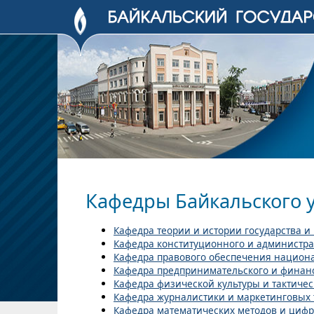
Кафедры Байкальского 
Кафедра теории и истории государства и
Кафедра конституционного и администра
Кафедра правового обеспечения национ
Кафедра предпринимательского и финан
Кафедра физической культуры и тактичес
Кафедра журналистики и маркетинговых 
Кафедра математических методов и циф