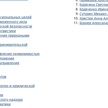
Корягина Светла
Кравченко Ирин
Сутурин Михаил
ссиональных целей
Христюк Анна Ал
аможенного дела
Бороев Алексан
еской безопасности
нгвистики
ления природными
принимательской
равления недвижимостью
бложения
 управления
утов
ертиз и юридической
ии
ского надзора
матики