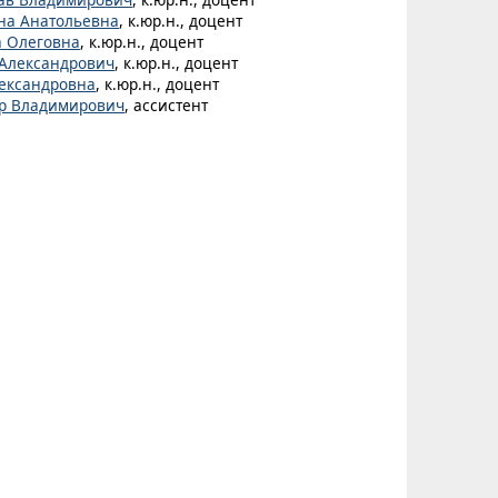
на Анатольевна
, к.юр.н., доцент
а Олеговна
, к.юр.н., доцент
 Александрович
, к.юр.н., доцент
ександровна
, к.юр.н., доцент
др Владимирович
, ассистент