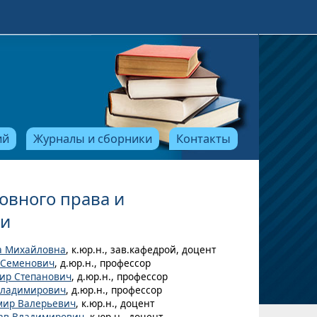
ий
Журналы и сборники
Контакты
овного права и
ии
а Михайловна
, к.юр.н., зав.кафедрой, доцент
 Семенович
, д.юр.н., профессор
ир Степанович
, д.юр.н., профессор
Владимирович
, д.юр.н., профессор
мир Валерьевич
, к.юр.н., доцент
ав Владимирович
, к.юр.н., доцент