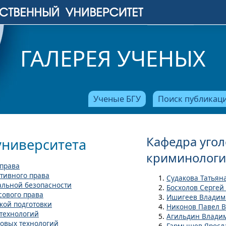
ГАЛЕРЕЯ УЧЕНЫХ
Ученые БГУ
Поиск публикац
Кафедра угол
университета
криминолог
 права
тивного права
Судакова Татьян
альной безопасности
Босхолов Сергей
сового права
Ишигеев Владим
кой подготовки
Никонов Павел 
технологий
Агильдин Влади
ровых технологий
Гармышев Яросл