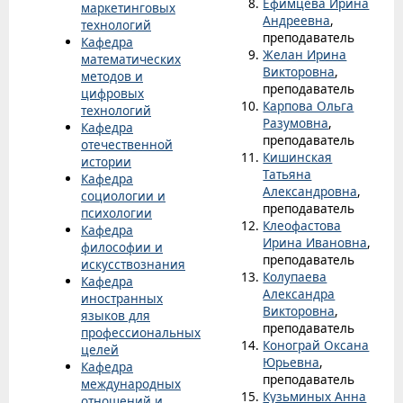
Ефимцева Ирина
маркетинговых
Андреевна
,
технологий
преподаватель
Кафедра
Желан Ирина
математических
Викторовна
,
методов и
преподаватель
цифровых
Карпова Ольга
технологий
Разумовна
,
Кафедра
преподаватель
отечественной
Кишинская
истории
Татьяна
Кафедра
Александровна
,
социологии и
преподаватель
психологии
Клеофастова
Кафедра
Ирина Ивановна
,
философии и
преподаватель
искусствознания
Колупаева
Кафедра
Александра
иностранных
Викторовна
,
языков для
преподаватель
профессиональных
Конограй Оксана
целей
Юрьевна
,
Кафедра
преподаватель
международных
Кузьминых Анна
отношений и