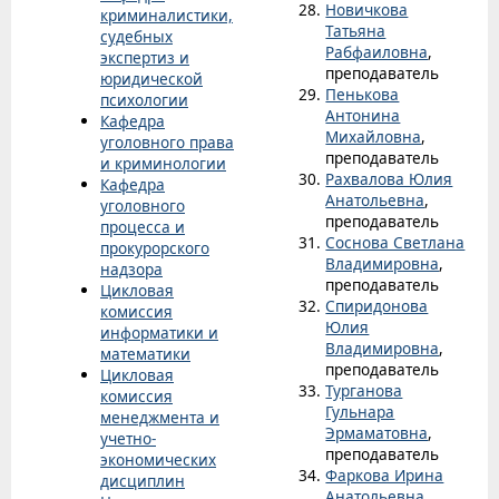
Новичкова
криминалистики,
Татьяна
судебных
Рабфаиловна
,
экспертиз и
преподаватель
юридической
Пенькова
психологии
Антонина
Кафедра
Михайловна
,
уголовного права
преподаватель
и криминологии
Рахвалова Юлия
Кафедра
Анатольевна
,
уголовного
преподаватель
процесса и
Соснова Светлана
прокурорского
Владимировна
,
надзора
преподаватель
Цикловая
Спиридонова
комиссия
Юлия
информатики и
Владимировна
,
математики
преподаватель
Цикловая
Турганова
комиссия
Гульнара
менеджмента и
Эрмаматовна
,
учетно-
преподаватель
экономических
Фаркова Ирина
дисциплин
Анатольевна
,