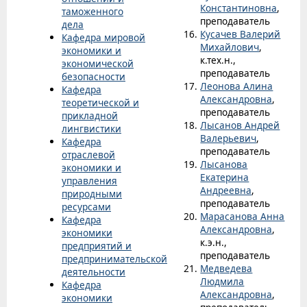
Константиновна
,
таможенного
преподаватель
дела
Кусачев Валерий
Кафедра мировой
Михайлович
,
экономики и
к.тех.н.,
экономической
преподаватель
безопасности
Леонова Алина
Кафедра
Александровна
,
теоретической и
преподаватель
прикладной
Лысанов Андрей
лингвистики
Валерьевич
,
Кафедра
преподаватель
отраслевой
Лысанова
экономики и
Екатерина
управления
Андреевна
,
природными
преподаватель
ресурсами
Марасанова Анна
Кафедра
Александровна
,
экономики
к.э.н.,
предприятий и
преподаватель
предпринимательской
Медведева
деятельности
Людмила
Кафедра
Александровна
,
экономики