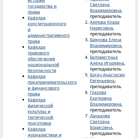
истории
Светлана
государства и
Владимировна
,
права
преподаватель
Кафедра
Аюпова Клара
конституционного
Нарисовна
,
и
преподаватель
административного
Баянова Елена
права
Владимировна
,
Кафедра
преподаватель
правового
Беломестных
обеспечения
Алёна Игоревна
,
национальной
преподаватель
безопасности
Богач Анастасия
Кафедра
Евгеньевна
,
предпринимательского
преподаватель
и финансового
Глазова
права
Екатерина
Кафедра
Владимировна
,
физической
преподаватель
культуры и
Данькова
тактической
Светлана
подготовки
Борисовна
,
Кафедра
преподаватель
журналистики и