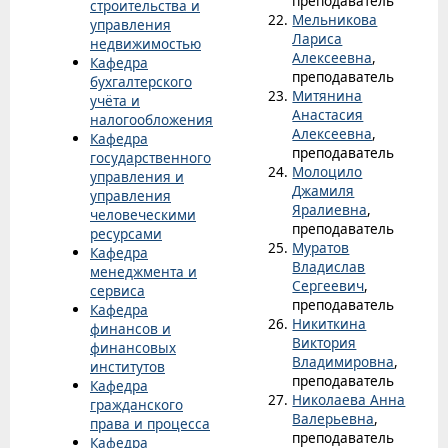
преподаватель
строительства и
Мельникова
управления
Лариса
недвижимостью
Алексеевна
,
Кафедра
преподаватель
бухгалтерского
Митянина
учёта и
Анастасия
налогообложения
Алексеевна
,
Кафедра
преподаватель
государственного
Молоцило
управления и
Джамиля
управления
Яралиевна
,
человеческими
преподаватель
ресурсами
Муратов
Кафедра
Владислав
менеджмента и
Сергеевич
,
сервиса
преподаватель
Кафедра
Никиткина
финансов и
Виктория
финансовых
Владимировна
,
институтов
преподаватель
Кафедра
Николаева Анна
гражданского
Валерьевна
,
права и процесса
преподаватель
Кафедра