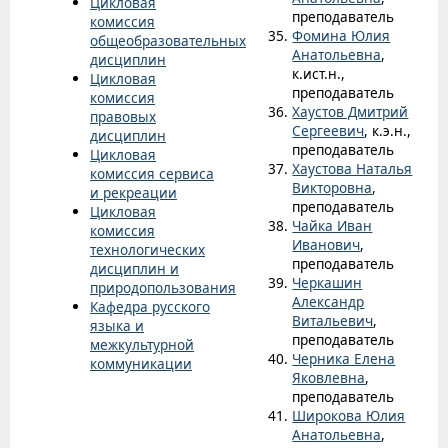
Цикловая
преподаватель
комиссия
Фомина Юлия
общеобразовательных
Анатольевна
,
дисциплин
к.ист.н.,
Цикловая
преподаватель
комиссия
Хаустов Дмитрий
правовых
Сергеевич
, к.э.н.,
дисциплин
преподаватель
Цикловая
Хаустова Наталья
комиссия сервиса
Викторовна
,
и рекреации
преподаватель
Цикловая
Чайка Иван
комиссия
Иванович
,
технологических
преподаватель
дисциплин и
Черкашин
природопользования
Александр
Кафедра русского
Витальевич
,
языка и
преподаватель
межкультурной
Черника Елена
коммуникации
Яковлевна
,
преподаватель
Широкова Юлия
Анатольевна
,