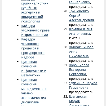
Геннадьевич
,
криминалистики,
преподаватель
судебных
Трифоненко
экспертиз и
Сергей
юридической
Александрович
,
психологии
преподаватель
Кафедра
Фомина Юлия
уголовного права
Анатольевна
,
и криминологии
к.ист.н.,
Кафедра
преподаватель
уголовного
Халмакшинова
процесса и
Анна
прокурорского
Николаевна
,
надзора
преподаватель
Цикловая
Хорошилова
комиссия
Екатерина
информатики и
Сергеевна
,
математики
преподаватель
Цикловая
Чупахина Лариса
комиссия
Германовна
,
менеджмента и
преподаватель
учетно-
Щепанская
экономических
Мария
дисциплин
Леонидовна
,