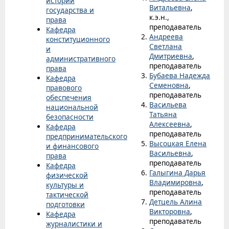
истории
Витальевна
,
государства и
к.э.н.,
права
преподаватель
Кафедра
Андреева
конституционного
Светлана
и
Дмитриевна
,
административного
преподаватель
права
Бубаева Надежда
Кафедра
Семеновна
,
правового
преподаватель
обеспечения
Васильева
национальной
Татьяна
безопасности
Алексеевна
,
Кафедра
преподаватель
предпринимательского
Высоцкая Елена
и финансового
Васильевна
,
права
преподаватель
Кафедра
Галыгина Дарья
физической
Владимировна
,
культуры и
преподаватель
тактической
Детцель Алина
подготовки
Викторовна
,
Кафедра
преподаватель
журналистики и