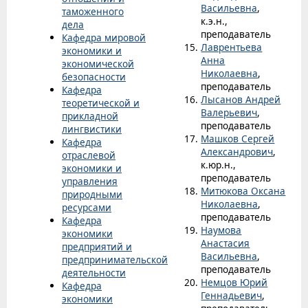
Васильевна
,
таможенного
к.э.н.,
дела
преподаватель
Кафедра мировой
Лаврентьева
экономики и
Анна
экономической
Николаевна
,
безопасности
преподаватель
Кафедра
Лысанов Андрей
теоретической и
Валерьевич
,
прикладной
преподаватель
лингвистики
Машков Сергей
Кафедра
Александрович
,
отраслевой
к.юр.н.,
экономики и
преподаватель
управления
Митюкова Оксана
природными
Николаевна
,
ресурсами
преподаватель
Кафедра
Наумова
экономики
Анастасия
предприятий и
Васильевна
,
предпринимательской
преподаватель
деятельности
Немцов Юрий
Кафедра
Геннадьевич
,
экономики