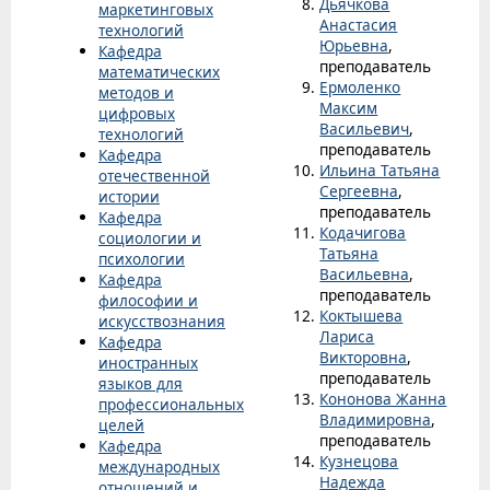
Дьячкова
маркетинговых
Анастасия
технологий
Юрьевна
,
Кафедра
преподаватель
математических
Ермоленко
методов и
Максим
цифровых
Васильевич
,
технологий
преподаватель
Кафедра
Ильина Татьяна
отечественной
Сергеевна
,
истории
преподаватель
Кафедра
Кодачигова
социологии и
Татьяна
психологии
Васильевна
,
Кафедра
преподаватель
философии и
Коктышева
искусствознания
Лариса
Кафедра
Викторовна
,
иностранных
преподаватель
языков для
Кононова Жанна
профессиональных
Владимировна
,
целей
преподаватель
Кафедра
Кузнецова
международных
Надежда
отношений и