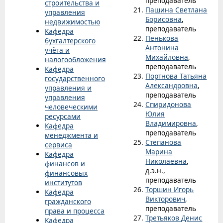
преподаватель
строительства и
Пашина Светлана
управления
Борисовна
,
недвижимостью
преподаватель
Кафедра
Пенькова
бухгалтерского
Антонина
учёта и
Михайловна
,
налогообложения
преподаватель
Кафедра
Портнова Татьяна
государственного
Александровна
,
управления и
преподаватель
управления
Спиридонова
человеческими
Юлия
ресурсами
Владимировна
,
Кафедра
преподаватель
менеджмента и
Степанова
сервиса
Марина
Кафедра
Николаевна
,
финансов и
д.э.н.,
финансовых
преподаватель
институтов
Торшин Игорь
Кафедра
Викторович
,
гражданского
преподаватель
права и процесса
Третьяков Денис
Кафедра