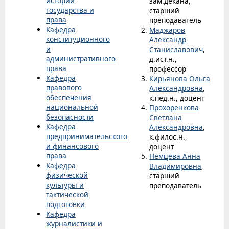
истории
зам.декана,
государства и
старший
права
преподаватель
Кафедра
Маджаров
конституционного
Александр
и
Станиславович
,
административного
д.ист.н.,
права
профессор
Кафедра
Кирьянова Ольга
правового
Александровна
,
обеспечения
к.пед.н., доцент
национальной
Прохоренкова
безопасности
Светлана
Кафедра
Александровна
,
предпринимательского
к.филос.н.,
и финансового
доцент
права
Немцева Анна
Кафедра
Владимировна
,
физической
старший
культуры и
преподаватель
тактической
подготовки
Кафедра
журналистики и